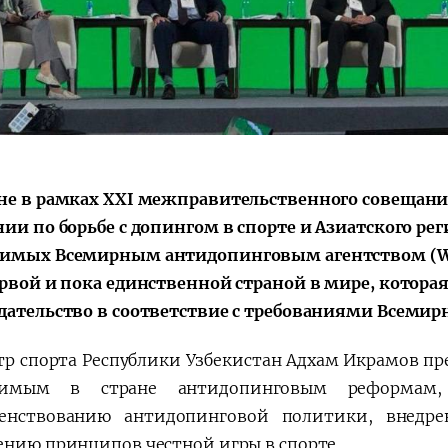
Поручение
Видеоселектор
Президента – в
совещания под
действии
председательс
Президента
Шавката
Мирзиёева
не в рамках XXI межправительственного совещани
нии по борьбе с допингом в спорте и Азиатского р
имых Всемирным антидопинговым агентством (WAD
ервой и пока единственной страной в мире, котор
дательство в соответствие с требованиями Всемир
р спорта Республики Узбекистан Адхам Икрамов пр
димым в стране антидопинговым реформам
енствованию антидопинговой политики, внедр
ению принципов честной игры в спорте.