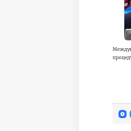
Междун
процед