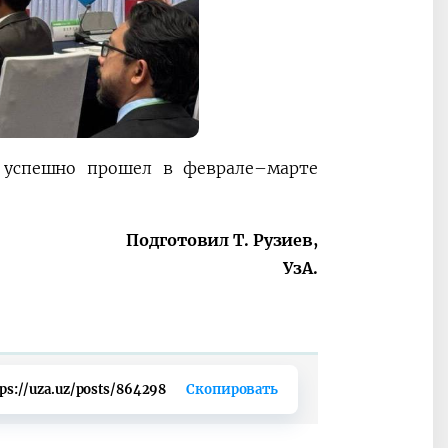
н успешно прошел в феврале–марте
Подготовил Т. Рузиев,
УзА.
tps://uza.uz/posts/864298
Скопировать