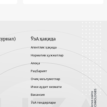
урнал)
ЎзА ҳақида
Агентлик ҳақида
Норматив ҳужжатлар
Алоқа
Раҳбарият
Очиқ маълумотлар
Ички аудит хизмати
Вакансия
ЎзА тендерлари