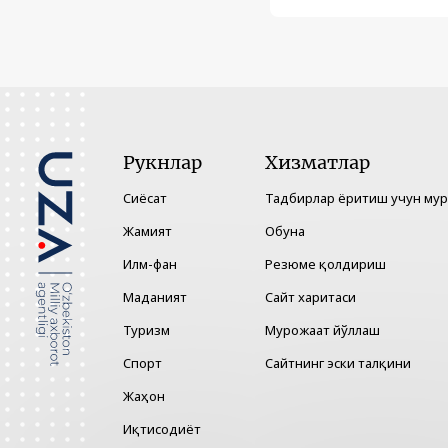
Рукнлар
Хизматлар
Сиёсат
Тадбирлар ёритиш учун му
Жамият
Обуна
Илм-фан
Резюме қолдириш
Маданият
Сайт харитаси
Туризм
Мурожаат йўллаш
Спорт
Сайтнинг эски талқини
Жаҳон
Иқтисодиёт