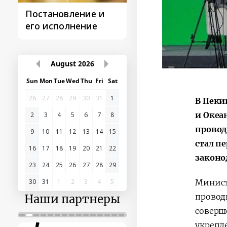
Постановление и
Поездки
его исполнение
Президента
August
2026
Sun
Mon
Tue
Wed
Thu
Fri
Sat
26
27
28
29
30
31
1
В Пеки
и Океа
2
3
4
5
6
7
8
провод
9
10
11
12
13
14
15
стал п
16
17
18
19
20
21
22
законо
23
24
25
26
27
28
29
Минист
30
31
1
2
3
4
5
прово
Наши партнеры
соверш
укрепл