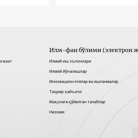
Илм-фан бўлими (электрон ж
рожаат
Илмий иш эълонлари
Илмий йўналишлар
Инновацион ғоялар ва ишланмалар
Таҳрир ҳайъати
Мақолага қўйилган талаблар
Низоми