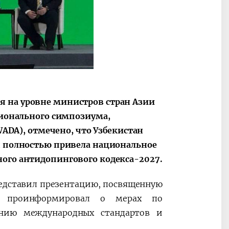
ные
После визита
2025 год – Го
Президента…
охраны
твом
окружающей
и «зеленой»
экономики
я на уровне министров стран Азии
егионального симпозиума,
A), отмечено, что Узбекистан
ая полностью привела национальное
ного антидопингового кодекса-2027.
едставил презентацию, посвященную
, проинформировал о мерах по
ению международных стандартов и