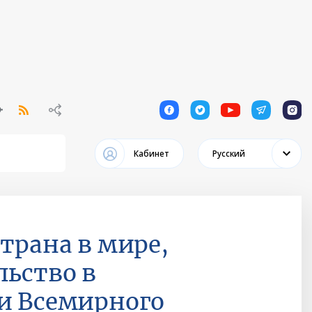
1
1
1
1
1
Кабинет
Русский
трана в мире,
льство в
ми Всемирного