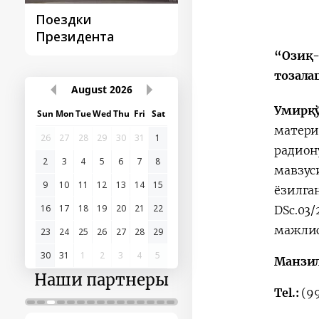
Поездки
Поручение
Президента
Президента – в
действии
“Озиқ-
тозала
August
2026
Умирқ
Sun
Mon
Tue
Wed
Thu
Fri
Sat
матери
26
27
28
29
30
31
1
радион
2
3
4
5
6
7
8
мавзус
9
10
11
12
13
14
15
ёзилг
16
17
18
19
20
21
22
DSc.03
мажлис
23
24
25
26
27
28
29
30
31
1
2
3
4
5
Манзи
Наши партнеры
Tel.:
(99