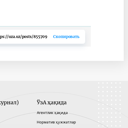
tps://uza.uz/posts/855709
Скопировать
урнал)
ЎзА ҳақида
Агентлик ҳақида
Норматив ҳужжатлар