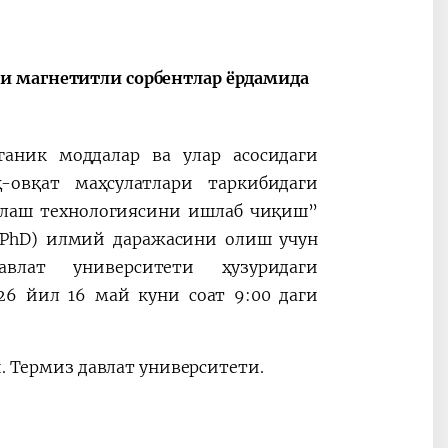
2025 год – Год
Сотрудничес
охраны
Узбекистана
окружающей среды
Франции
и магнетитли сорбентлар ёрдамида
и «зеленой»
экономики
рганик моддалар ва улар асосидаги
-овқат маҳсулатлари таркибидаги
алаш технологиясини ишлаб чиқиш”
(PhD) илмий даражасини олиш учун
лат университети ҳузуридаги
026 йил 16 май куни соат 9:00 даги
й. Термиз давлат университети.