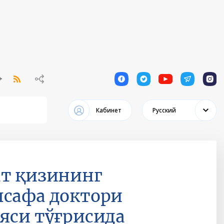
1
1
1
1
1
Кабинет
Русский
ат қизининг
лсафа доктори
яси тўғрисида