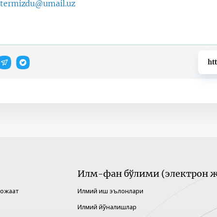
:
termizdu@umail.uz
ht
Илм-фан бўлими (электрон ж
рожаат
Илмий иш эълонлари
Илмий йўналишлар