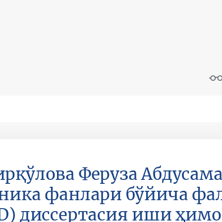
рқўлова Феруза Абдусам
ника фанлари бўйича фа
D) диссертасия иши ҳимо