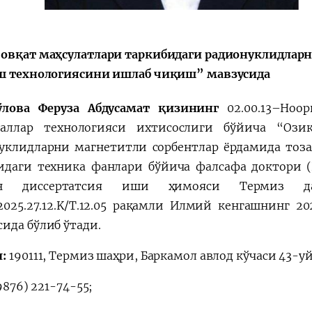
Видеоселекторные
После визита
совещания под
Президента…
председательством
овқат маҳсулатлари таркибидаги радионуклидларн
Президента
ш технологиясини ишлаб чиқиш” мавзусида
Шавката
Мирзиёева
ўлова Феруза Абдусамат қизининг
02.00.13–Ноо
аллар технологияси ихтисослиги бўйича “Озиқ
уклидларни магнетитли сорбентлар ёрдамида тоз
идаги техника фанлари бўйича фалсафа доктори
ан диссертатсия иши ҳимояси Термиз дав
/2025.27.12.K/T.12.05 рақамли Илмий кенгашнинг 2
ида бўлиб ўтади.
л:
190111, Термиз шаҳри, Баркамол авлод кўчаси 43-у
876) 221-74-55;