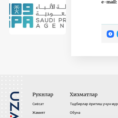
e-mail
Рукнлар
Хизматлар
Сиёсат
Тадбирлар ёритиш учун му
Жамият
Обуна