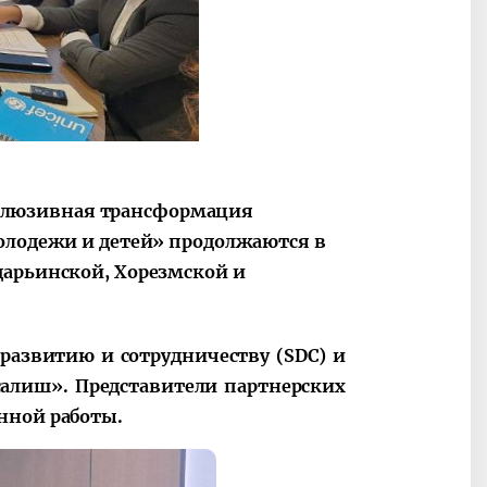
ные
После визита
2025 год – Го
Президента…
охраны
твом
окружающей
и «зеленой»
экономики
клюзивная трансформация
молодежи и детей» продолжаются в
дарьинской, Хорезмской и
азвитию и сотрудничеству (SDC) и
алиш». Представители партнерских
анной работы.