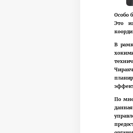
Особо 
Это и
коорди
В рам
хокими
техни
Чирак
плани
эффект
По мне
данная
управ
предо
органо