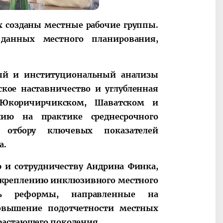
х созданы местные рабочие группы.
данных местного планирования,
ый и институциональный анализы
кое наставничество и углубленная
 Юкоричирчикском, Шаватском и
нию на практике среднесрочного
 отбору ключевых показателей
а.
 и сотрудничеству Андрина Финка,
укреплению инклюзивного местного
ть реформы, направленные на
овышение подотчетности местных
растающего поколения.