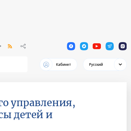
1
1
1
1
1
Кабинет
Русский
го управления,
сы детей и