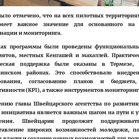
было отмечено, что на всех пилотных территория
меет важное значение для основанного на 
нации и мониторинга.
ках программы были проведены функциональн
ятов, местных Кенгашей и махаллей. Практичес
ческая поддержка были оказаны в Термезе,
чинском районах. Это способствовало внедре
рования, согласованию планов и бюджета,
ивности (KPI), а также инструментов мониторинг
нию главы Швейцарского агентства по развитию
 инициатива является важным шагом на пути к 
ления. Швейцария продолжит поддержива
ставление широких возможностей молодежи, п
в власти и создание равных возможностей для под