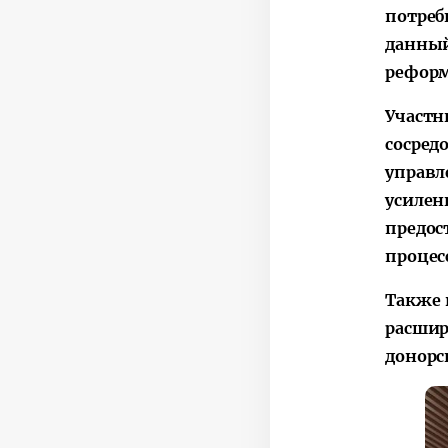
потреб
данны
реформ
Участн
сосред
управл
усилен
предос
процес
Также 
расшир
донорс