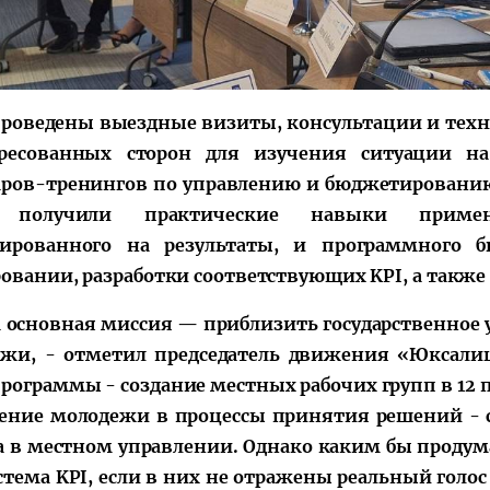
роведены выездные визиты, консультации и технич
ересованных сторон для изучения ситуации на
ров-тренингов по управлению и бюджетированию 
 получили практические навыки примен
тированного на результаты, и программного б
овании, разработки соответствующих KPI, а также
 основная миссия — приблизить государственное у
жи, - отметил председатель движения «Юксали
программы - создание местных рабочих групп в 12 
ение молодежи в процессы принятия решений -
а в местном управлении. Однако каким бы проду
стема KPI, если в них не отражены реальный голос