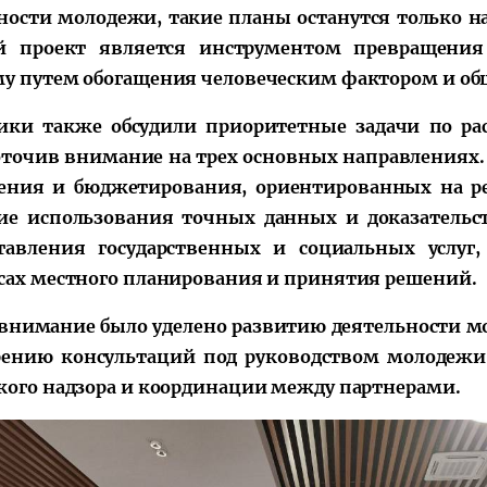
ности молодежи, такие планы останутся только 
й проект является инструментом превращения
у путем обогащения человеческим фактором и об
ики также обсудили приоритетные задачи по р
оточив внимание на трех основных направлениях.
ения и бюджетирования, ориентированных на ре
ие использования точных данных и доказатель
тавления государственных и социальных услуг
сах местного планирования и принятия решений.
внимание было уделено развитию деятельности м
ению консультаций под руководством молодежи
кого надзора и координации между партнерами.