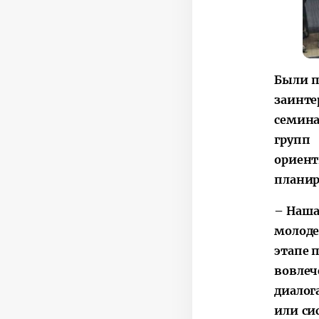
Были п
заинт
семина
групп
ориен
планир
– Наша
молоде
этапе 
вовлеч
диалог
или си