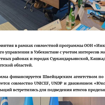
Поручение
Видеоселектор
Президента – в
совещания под
действии
председательс
Президента
Шавката
Мирзиёева
иятия в рамках совместной программы ООН «Ин
го управления в Узбекистане с учетом интересов 
отных районах и городах Сурхандарьинской, Кашка
тской областей.
мма финансируется Швейцарским агентством по р
уется совместно UNICEF, UNDP и движением «Юкс
заций встретились для подведения итогов продел