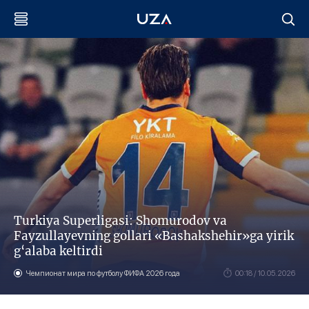
Тurkiya Superligasi: Shomurodov va
Fayzullayevning gollari «Bashakshehir»ga yirik
g‘alaba keltirdi
Чемпионат мира по футболу ФИФА 2026 года
00:18 / 10.05.2026