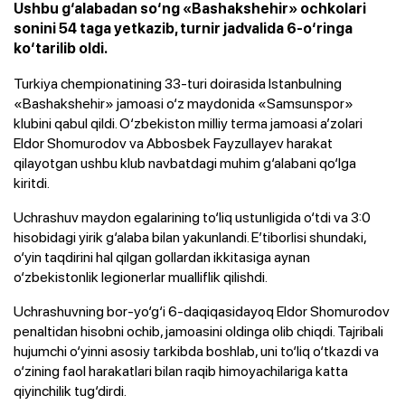
Ushbu g‘alabadan so‘ng «Bashakshehir» ochkolari
sonini 54 taga yetkazib, turnir jadvalida 6-o‘ringa
ko‘tarilib oldi.
Turkiya chempionatining 33-turi doirasida Istanbulning
«Bashakshehir» jamoasi o‘z maydonida «Samsunspor»
klubini qabul qildi. O‘zbekiston milliy terma jamoasi a’zolari
Eldor Shomurodov va Abbosbek Fayzullayev harakat
qilayotgan ushbu klub navbatdagi muhim g‘alabani qo‘lga
kiritdi.
Uchrashuv maydon egalarining to‘liq ustunligida o‘tdi va 3:0
hisobidagi yirik g‘alaba bilan yakunlandi. E’tiborlisi shundaki,
o‘yin taqdirini hal qilgan gollardan ikkitasiga aynan
o‘zbekistonlik legionerlar mualliflik qilishdi.
Uchrashuvning bor-yo‘g‘i 6-daqiqasidayoq Eldor Shomurodov
penaltidan hisobni ochib, jamoasini oldinga olib chiqdi. Tajribali
hujumchi o‘yinni asosiy tarkibda boshlab, uni to‘liq o‘tkazdi va
o‘zining faol harakatlari bilan raqib himoyachilariga katta
qiyinchilik tug‘dirdi.