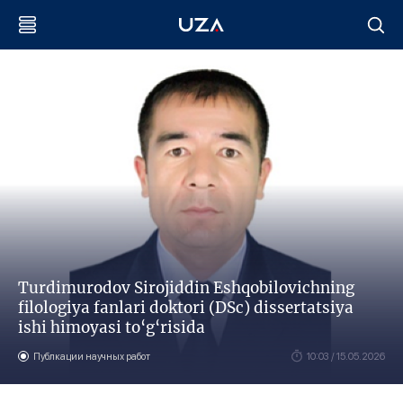
Turdimurodov Sirojiddin Eshqobilovichning
filologiya fanlari doktori (DSc) dissertatsiya
ishi himoyasi to‘g‘risida
Публкации научных работ
10:03 / 15.05.2026