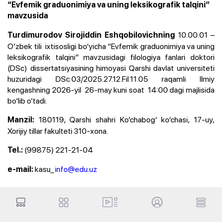
“Evfemik graduonimiya va uning leksikografik talqini”
mavzusida
10.00.01 –
Turdimurodov Sirojiddin Eshqobilovichning
O‘zbek tili ixtisosligi bo‘yicha “Evfemik graduonimiya va uning
leksikografik talqini” mavzusidagi filologiya fanlari doktori
(DSc) dissertatsiyasining himoyasi Qarshi davlat universiteti
huzuridagi DSc.03/2025.27.12.Fil.11.05 raqamli Ilmiy
kengashning 2026-yil 26-may kuni soat 14:00 dagi majlisida
bo‘lib o‘tadi.
180119, Qarshi shahri Ko‘chabog‘ ko‘chasi, 17-uy,
Manzil:
Xorijiy tillar fakulteti 310-xona.
(99875) 221-21-04
Tel.:
kasu_
info@edu.uz
e-mail: