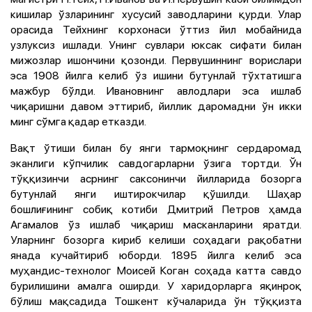
кишилар ўзларининг хусусий заводларини қурди. Улар
орасида Тейхнинг корхонаси ўттиз йил мобайнида
узлуксиз ишлади. Унинг сувлари юксак сифати билан
мижозлар ишончини қозонди. Первушиннинг ворислари
эса 1908 йилга келиб ўз ишини бутунлай тўхтатишга
мажбур бўлди. Ивановнинг авлодлари эса ишлаб
чиқаришни давом эттириб, йиллик даромадни ўн икки
минг сўмга қадар етказди.
Вақт ўтиши билан бу янги тармоқнинг сердаромад
эканлиги кўпчилик савдогарларни ўзига тортди. Ўн
тўққизинчи асрнинг саксонинчи йилларида бозорга
бутунлай янги иштирокчилар қўшилди. Шаҳар
бошлиғининг собиқ котиби Дмитрий Петров ҳамда
Агамалов ўз ишлаб чиқариш масканларини яратди.
Уларнинг бозорга кириб келиши соҳадаги рақобатни
янада кучайтириб юборди. 1895 йилга келиб эса
муҳандис-технолог Моисей Коган соҳада катта савдо
бурилишини амалга оширди. У харидорларга яқинроқ
бўлиш мақсадида Тошкент кўчаларида ўн тўққизта