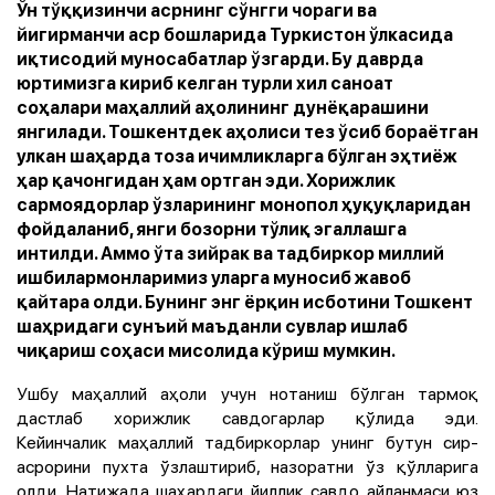
Ўн тўққизинчи асрнинг сўнгги чораги ва
йигирманчи аср бошларида Туркистон ўлкасида
иқтисодий муносабатлар ўзгарди. Бу даврда
юртимизга кириб келган турли хил саноат
соҳалари маҳаллий аҳолининг дунёқарашини
янгилади. Тошкентдек аҳолиси тез ўсиб бораётган
улкан шаҳарда тоза ичимликларга бўлган эҳтиёж
ҳар қачонгидан ҳам ортган эди. Хорижлик
сармоядорлар ўзларининг монопол ҳуқуқларидан
фойдаланиб, янги бозорни тўлиқ эгаллашга
интилди. Аммо ўта зийрак ва тадбиркор миллий
ишбилармонларимиз уларга муносиб жавоб
қайтара олди. Бунинг энг ёрқин исботини Тошкент
шаҳридаги сунъий маъданли сувлар ишлаб
чиқариш соҳаси мисолида кўриш мумкин.
Ушбу маҳаллий аҳоли учун нотаниш бўлган тармоқ
дастлаб хорижлик савдогарлар қўлида эди.
Кейинчалик маҳаллий тадбиркорлар унинг бутун сир-
асрорини пухта ўзлаштириб, назоратни ўз қўлларига
олди. Натижада шаҳардаги йиллик савдо айланмаси юз