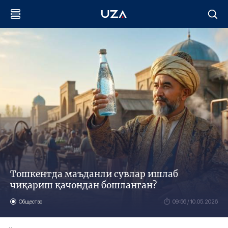
Тошкентда маъданли сувлар ишлаб
чиқариш қачондан бошланган?
Общество
09:56 / 10.05.2026