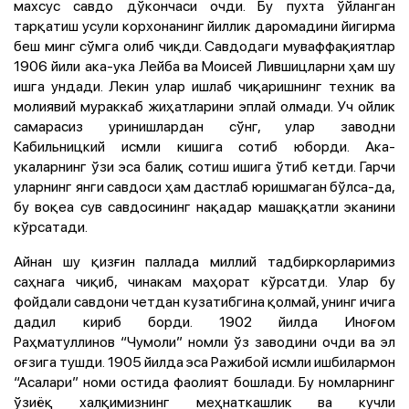
махсус савдо дўкончаси очди. Бу пухта ўйланган
тарқатиш усули корхонанинг йиллик даромадини йигирма
беш минг сўмга олиб чиқди. Савдодаги муваффақиятлар
1906 йили ака-ука Лейба ва Моисей Лившицларни ҳам шу
ишга ундади. Лекин улар ишлаб чиқаришнинг техник ва
молиявий мураккаб жиҳатларини эплай олмади. Уч ойлик
самарасиз уринишлардан сўнг, улар заводни
Кабильницкий исмли кишига сотиб юборди. Ака-
укаларнинг ўзи эса балиқ сотиш ишига ўтиб кетди. Гарчи
уларнинг янги савдоси ҳам дастлаб юришмаган бўлса-да,
бу воқеа сув савдосининг нақадар машаққатли эканини
кўрсатади.
Айнан шу қизғин паллада миллий тадбиркорларимиз
саҳнага чиқиб, чинакам маҳорат кўрсатди. Улар бу
фойдали савдони четдан кузатибгина қолмай, унинг ичига
дадил кириб борди. 1902 йилда Иноғом
Раҳматуллинов “Чумоли” номли ўз заводини очди ва эл
оғзига тушди. 1905 йилда эса Ражибой исмли ишбилармон
“Асалари” номи остида фаолият бошлади. Бу номларнинг
ўзиёқ халқимизнинг меҳнаткашлик ва кучли