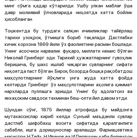
минг сўмга қадар кўтарилди. Ушбу улкан маблағ ўша
давр молиявий ўлчовларида ниҳоятда катта бойлик
ҳисобланган.
Тошкентда бу турдаги салқин ичимликлар тайёрлаш
тарихи узоқроқ ўтмишга бориб тақалади. Дастлабки
кичик корхона 1869 йили ўз фаолиятини расман бошлади.
Унинг асосчиси нарвалик фуқаро, миллати немис бўлган
Николай Гринберг эди. Тарихий ҳужжатларнинг гувоҳлик
беришича, бу шахс ишлаб чиқарган сувларнинг сифати
ниҳоятда паст бўлган. Бироқ бозорда бошқа рақобатдош
маҳсулотларнинг йўқлиги унга жуда катта фойда
келтирди. Гринберг ўз маҳсулотларини аҳолига қиммат
нархларда пуллашга эришди. Унинг бу адолатсиз ва
яккаҳоким савдоси тахминан беш-олти йил давом этди.
Шундан сўнг, 1875 йиллар атрофида бу майдонга
мутахассислар кириб келди. Сунъий маъданли сувлар
дастлаб шифобахш восита сифатида қаралганлиги
сабабли, ишга доришунослар аралашди. Фармацевтика
магистри Н.Тейх, Н.Иванов ва И.Первушин каби билимдон