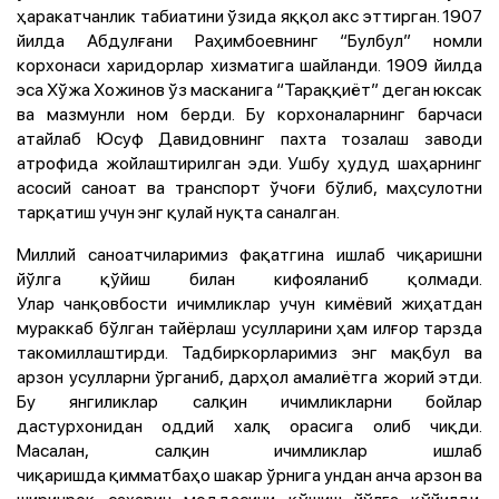
ҳаракатчанлик табиатини ўзида яққол акс эттирган. 1907
йилда Абдулғани Раҳимбоевнинг “Булбул” номли
корхонаси харидорлар хизматига шайланди. 1909 йилда
эса Хўжа Хожинов ўз масканига “Тараққиёт” деган юксак
ва мазмунли ном берди. Бу корхоналарнинг барчаси
атайлаб Юсуф Давидовнинг пахта тозалаш заводи
атрофида жойлаштирилган эди. Ушбу ҳудуд шаҳарнинг
асосий саноат ва транспорт ўчоғи бўлиб, маҳсулотни
тарқатиш учун энг қулай нуқта саналган.
Миллий саноатчиларимиз фақатгина ишлаб чиқаришни
йўлга қўйиш билан кифояланиб қолмади.
Улар чанқовбости ичимликлар учун кимёвий жиҳатдан
мураккаб бўлган тайёрлаш усулларини ҳам илғор тарзда
такомиллаштирди. Тадбиркорларимиз энг мақбул ва
арзон усулларни ўрганиб, дарҳол амалиётга жорий этди.
Бу янгиликлар салқин ичимликларни бойлар
дастурхонидан оддий халқ орасига олиб чиқди.
Масалан, салқин ичимликлар ишлаб
чиқаришда қимматбаҳо шакар ўрнига ундан анча арзон ва
ширинроқ сахарин моддасини қўшиш йўлга қўйилди.