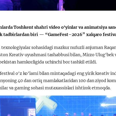
Поручение
Видеоселектор
Президента – в
совещания под
действии
председательс
Президента
nlarda Toshkent shahri video o‘yinlar va animatsiya san
Шавката
ik tadbirlardan biri — “GameFest–2026” xalqaro festiv
Мирзиёева
 texnologiyalar sohasidagi mazkur nufuzli anjuman Raqaml
ston Kreativ uyushmasi tashabbusi bilan, Mirzo Ulug‘bek v
ekistan hamkorligida uchinchi bor tashkil etildi.
 festival o‘z ko‘lami bilan mintaqadagi eng yirik kreativ i
nyoning 40 dan ortiq mamlakatlaridan 100 dan ziyod kompan
hilar va gaming sohasi mutaxassislari ishtirok etmoqda.