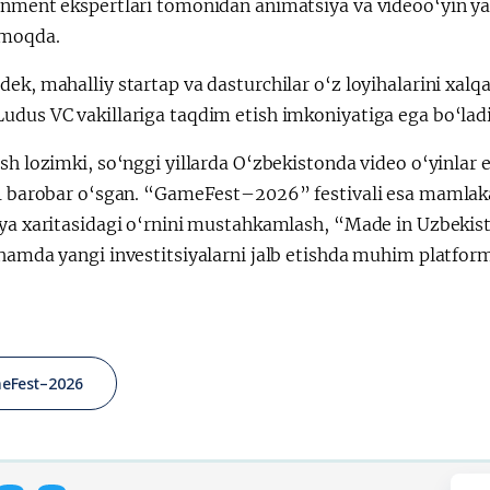
inment ekspertlari tomonidan animatsiya va videoo‘yin ya
lmoqda.
ek, mahalliy startap va dasturchilar o‘z loyihalarini xal
udus VC vakillariga taqdim etish imkoniyatiga ega bo‘ladi
sh lozimki, so‘nggi yillarda O‘zbekistonda video o‘yinlar
21 barobar o‘sgan. “GameFest–2026” festivali esa mamlak
iya xaritasidagi o‘rnini mustahkamlash, “Made in Uzbekist
hamda yangi investitsiyalarni jalb etishda muhim platforma
eFest–2026