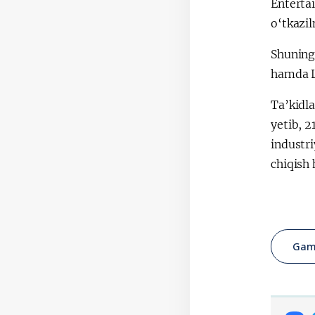
Enterta
o‘tkazi
Shuningd
hamda L
Ta’kidla
yetib, 
industr
chiqish 
Gam