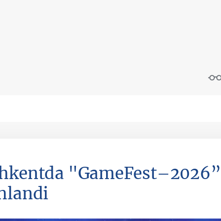
hkentda "GameFest–2026” x
hlandi