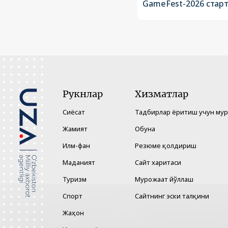
GameFest-2026 стар
Рукнлар
Хизматлар
Сиёсат
Тадбирлар ёритиш учун му
Жамият
Обуна
Илм-фан
Резюме қолдириш
Маданият
Сайт харитаси
Туризм
Мурожаат йўллаш
Спорт
Сайтнинг эски талқини
Жаҳон