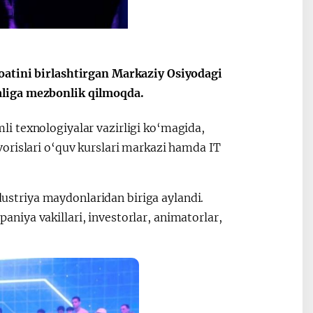
ные
После визита
2025 год – Го
Президента…
охраны
твом
окружающей
и «зеленой»
oatini birlashtirgan Markaziy Osiyodagi
экономики
aliga mezbonlik qilmoqda.
i texnologiyalar vazirligi ko‘magida,
orislari o‘quv kurslari markazi hamda IT
ndustriya maydonlaridan biriga aylandi.
iya vakillari, investorlar, animatorlar,