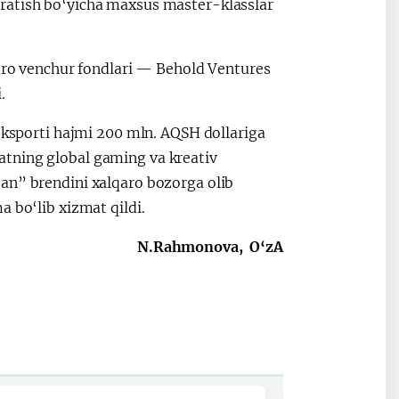
ratish bo‘yicha maxsus master-klasslar
qaro venchur fondlari — Behold Ventures
.
 eksporti hajmi 200 mln. AQSH dollariga
atning global gaming va kreativ
an” brendini xalqaro bozorga olib
 bo‘lib xizmat qildi.
N.Rahmonova, O‘zA