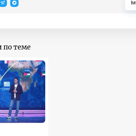
ht
 по теме