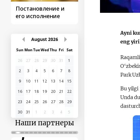
Постановление и
Поездки
его исполнение
Президента
Ayni ku
August
2026
eng yir
Sun
Mon
Tue
Wed
Thu
Fri
Sat
Raqamli
26
27
28
29
30
31
1
O‘zbeki
2
3
4
5
6
7
8
Park Uzb
9
10
11
12
13
14
15
Bu yilgi
16
17
18
19
20
21
22
Unda du
23
24
25
26
27
28
29
dasturc
30
31
1
2
3
4
5
Наши партнеры