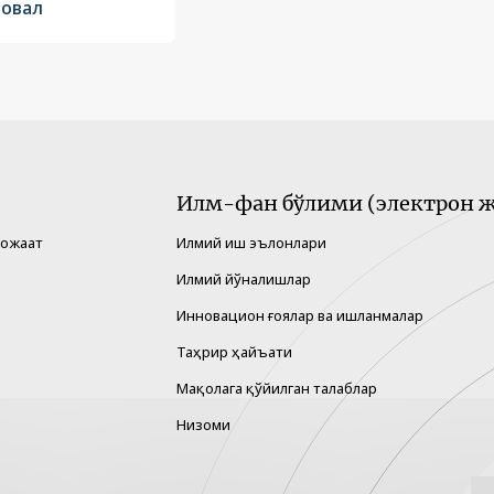
товал
Илм-фан бўлими (электрон ж
рожаат
Илмий иш эълонлари
Илмий йўналишлар
Инновацион ғоялар ва ишланмалар
Таҳрир ҳайъати
Мақолага қўйилган талаблар
Низоми