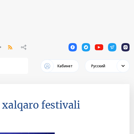
1
1
1
1
1
Кабинет
Русский
alqaro festivali