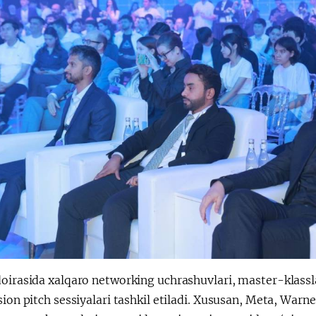
doirasida xalqaro networking uchrashuvlari, master-klas
sion pitch sessiyalari tashkil etiladi. Xususan, Meta, War