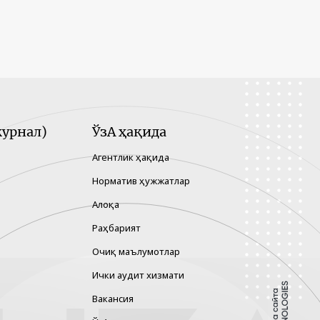
урнал)
ЎзА ҳақида
Агентлик ҳақида
Норматив ҳужжатлар
Алоқа
Раҳбарият
Очиқ маълумотлар
Ички аудит хизмати
Вакансия