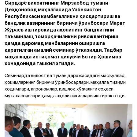
Сирдарё вилоятининг Мирзаобод тумани
Деҳқонобод маҳалласида Ўзбекистон
Республикаси камбағалликни қисқартириш ва
бандлик вазирининг биринчи ўринбосари Марат
Жўраев иштирокида аҳолининг бандлигини
таъминлаш, томорқачиликни ривожлантириш
ҳамда даромад манбаларини оширишга
қаратилган амалий семинар ўтказилди. Тадбир
маҳаллада истиқомат қилувчи Ботир Ҳошимов
хонадонида ташкил этилди.
Семинарда вилоят ва туман даражасидаги масъуллар,
ҳокимларнинг биринчи ўринбосарлари, маҳалла тизими
ходимлари, агрономлар, қишлоқ хўжалиги соҳаси
мутахассислари ҳамда аҳоли вакиллари иштирок этди.