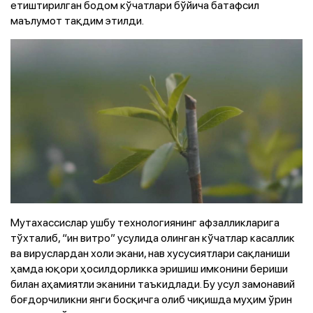
етиштирилган бодом кўчатлари бўйича батафсил
маълумот тақдим этилди.
Мутахассислар ушбу технологиянинг афзалликларига
тўхталиб, “ин витро” усулида олинган кўчатлар касаллик
ва вируслардан холи экани, нав хусусиятлари сақланиши
ҳамда юқори ҳосилдорликка эришиш имконини бериши
билан аҳамиятли эканини таъкидлади. Бу усул замонавий
боғдорчиликни янги босқичга олиб чиқишда муҳим ўрин