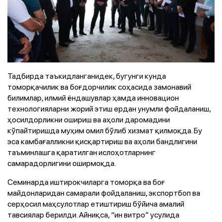
Тадбирда таъкидланганидек, бугунги кунда
томорқачилик ва боғдорчилик соҳасида замонавий
билимлар, илмий ёндашувлар ҳамда инновацион
технологияларни жорий этиш ердан унумли фойдаланиш,
ҳосилдорликни ошириш ва аҳоли даромадини
кўпайтиришда муҳим омил бўлиб хизмат қилмоқда. Бу
эса камбағалликни қисқартириш ва аҳоли бандлигини
таъминлашга қаратилган ислоҳотларнинг
самарадорлигини оширмоқда.
Семинарда иштирокчиларга томорқа ва боғ
майдонларидан самарали фойдаланиш, экспортбоп ва
серҳосил маҳсулотлар етиштириш бўйича амалий
тавсиялар берилди. Айниқса, “ин витро” усулида