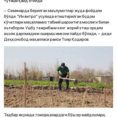
тутиши қайд этилди.
– Семинарда берилган маълумотлар жуда фойдали
бўлди. “Ин витро” усулида етиштирилган бодом
кўчатлари маҳалламиз табиий шароитига мослиги билан
эътиборли. Ушбу тажрибани кенг жорий этиш орқали
аҳоли даромадини ошириш имкони пайдо бўлади, – деди
Деҳқонобод маҳалласи раиси Тоир Қодиров.
Тадбир якунида томорқалардаги бўш ер майдонлари,