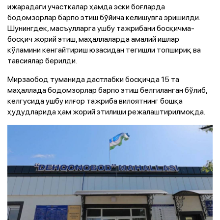
ижарадаги участкалар ҳамда эски боғларда
бодомзорлар барпо этиш бўйича келишувга эришилди.
Шунингдек, масъулларга ушбу тажрибани босқичма-
босқич жорий этиш, маҳаллаларда амалий ишлар
кўламини кенгайтириш юзасидан тегишли топшириқ ва
тавсиялар берилди.
Мирзаобод туманида дастлабки босқичда 15 та
маҳаллада бодомзорлар барпо этиш белгиланган бўлиб,
келгусида ушбу илғор тажриба вилоятнинг бошқа
ҳудудларида ҳам жорий этилиши режалаштирилмоқда.