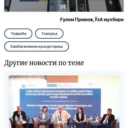
Ғулом Примов, ЎзА мухбири
Тажриба
Томорқа
Камбағалликни қисқартириш
Другие новости по теме