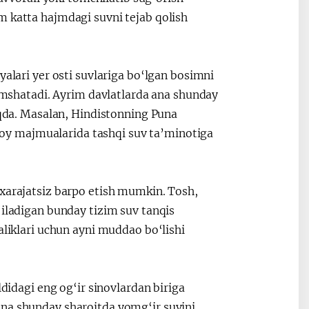
m katta hajmdagi suvni tejab qolish
yalari yer osti suvlariga bo‘lgan bosimni
yumshatadi. Ayrim davlatlarda ana shunday
moqda. Masalan, Hindistonning Puna
r joy majmualarida tashqi suv ta’minotiga
 xarajatsiz barpo etish mumkin. Tosh,
‘iladigan bunday tizim suv tanqis
aliklari uchun ayni muddao bo‘lishi
ldidagi eng og‘ir sinovlardan biriga
Ana shunday sharoitda yomg‘ir suvini