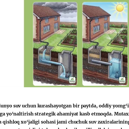
unyo suv uchun kurashayotgan bir paytda, oddiy yomg‘ir 
iga yo‘naltirish strategik ahamiyat kasb etmoqda. Mutaxa
 qishloq xo‘jaligi sohasi jami chuchuk suv zaxiralarining