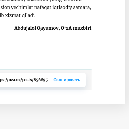
tsion yechimlar nafaqat iqtisodiy samara,
b xizmat qiladi.
Abdujalol Qayumov, O‘zA muxbiri
tps://uza.uz/posts/856895
Скопировать