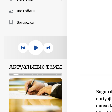
Фотобанк
Закладки
Актуальные темы
Bugun d
ehtiyoj
dunyoda