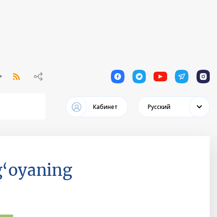
1
1
1
1
1
Кабинет
Русский
 g‘oyaning