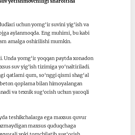
 suv yetishmovchiligi sharoitida
ные
После визита
2025 год – Го
Президента…
охраны
твом
окружающей
dudlari uchun yomg‘ir suvini yig‘ish va
и «зеленой»
iyojga aylanmoqda. Eng muhimi, bu kabi
экономики
ham amalga oshirilishi mumkin.
atli. Unda yomg‘ir yoqqan paytda xonadon
sus suv yig‘ish tizimiga yo‘naltiriladi.
gi qatlami qum, so‘nggi qismi shag‘al
s beton qoplama bilan himoyalangan
anadi va texnik sug‘orish uchun yaroqli
yda teshikchalarga ega maxsus quvur
o‘tkazmaydigan maxsus quduqchaga
favvorali yoki tomchilatib sug‘orish