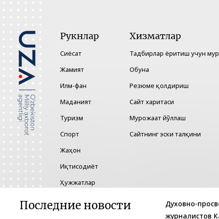
Рукнлар
Хизматлар
Сиёсат
Тадбирлар ёритиш учун му
Жамият
Обуна
Илм-фан
Резюме қолдириш
Маданият
Сайт харитаси
Туризм
Мурожаат йўллаш
Спорт
Сайтнинг эски талқини
Жаҳон
Иқтисодиёт
Ҳужжатлар
Технология
Последние новости
Духовно-просв
журналистов 