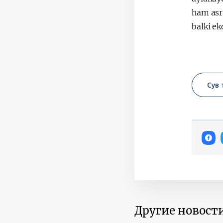
ham asr
balki e
Сув 
Другие новости