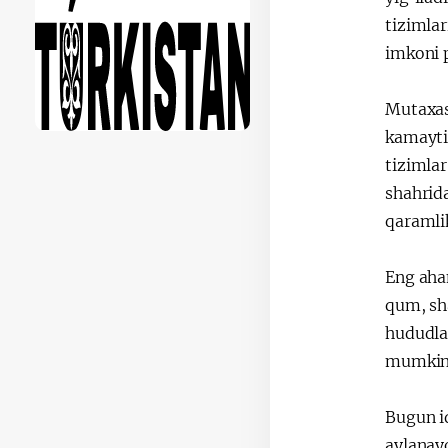
tizimla
imkoni 
Mutaxass
kamaytir
tizimlar
shahrida
qaramli
Eng aha
qum, sha
hududlar
mumkin
Bugun iq
aylanay