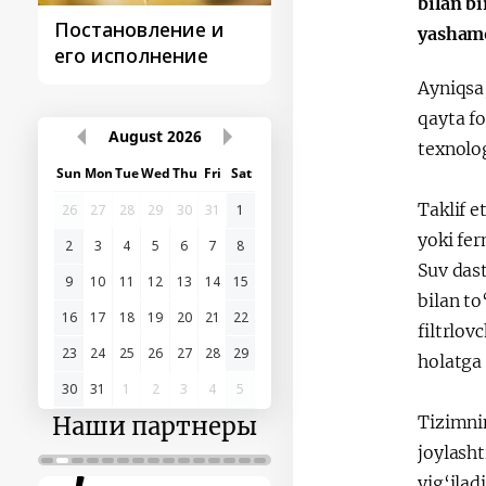
bilan bi
Постановление и
Поездки
yasham
его исполнение
Президента
Ayniqsa,
qayta f
August
2026
texnolo
Sun
Mon
Tue
Wed
Thu
Fri
Sat
Taklif 
26
27
28
29
30
31
1
yoki fer
2
3
4
5
6
7
8
Suv das
9
10
11
12
13
14
15
bilan t
16
17
18
19
20
21
22
filtrlov
23
24
25
26
27
28
29
holatga 
30
31
1
2
3
4
5
Tizimni
Наши партнеры
joylash
yig‘ilad