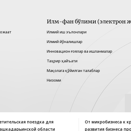
Илм-фан бўлими (электрон ж
рожаат
Илмий иш эълонлари
Илмий йўналишлар
Инновацион ғоялар ва ишланмалар
Таҳрир ҳайъати
Мақолага қўйилган талаблар
Низоми
етительская поездка для
От микробизнеса к к
Кашкадарьинской области
развития бизнеса пр