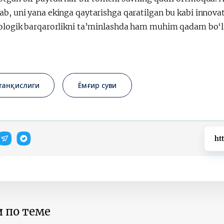
ab, uni yana ekinga qaytarishga qaratilgan bu kabi innova
kologik barqarorlikni ta’minlashda ham muhim qadam bo‘li
танқислиги
Ёмғир суви
ht
 по теме