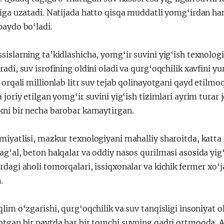
riga uzatadi. Natijada hatto qisqa muddatli yomg‘irdan ha
paydo bo‘ladi.
islarning ta’kidlashicha, yomg‘ir suvini yig‘ish texnologi
adi, suv isrofining oldini oladi va qurg‘oqchilik xavfini 
 orqali millionlab litr suv tejab qolinayotgani qayd etil
 joriy etilgan yomg‘ir suvini yig‘ish tizimlari ayrim tura
kni bir necha barobar kamaytirgan.
miyatlisi, mazkur texnologiyani mahalliy sharoitda, katta
g‘al, beton halqalar va oddiy nasos qurilmasi asosida yig
dagi aholi tomorqalari, issiqxonalar va kichik fermer xo‘j
.
lim o‘zgarishi, qurg‘oqchilik va suv tanqisligi insoniyat o
otgan bir paytda har bir tomchi suvning qadri ortmoqda. 