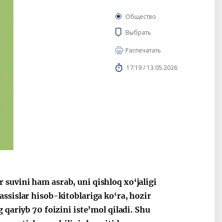
Общество
Выбрать
Распечатать
17:19 / 13.05.2026
suvini ham asrab, uni qishloq xo‘jaligi
ssislar hisob-kitoblariga ko‘ra, hozir
 qariyb 70 foizini iste’mol qiladi. Shu