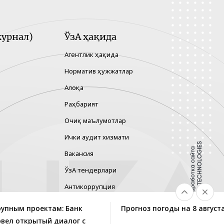
урнал)
ЎзА ҳақида
Агентлик ҳақида
Норматив ҳужжатлар
Алоқа
Раҳбарият
Очиқ маълумотлар
Ички аудит хизмати
Вакансия
ЎзА тендерлари
Антикоррупция
Гендер тенглик
рупным проектам: Банк
Прогноз погоды на 8 август
Хавфларни бошқариш
овел открытый диалог с