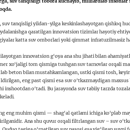
rga, suv tanqisligi tobora kuchayib, milliardlab insonlar
Поручение
Видеоселектор
oqda.
Президента – в
совещания под
действии
председательс
 suv tanqisligi yildan-yilga keskinlashayotgan qishloq hu
Президента
oydalanishga qaratilgan innovatsion tizimlar hayotiy eht
Шавката
giyalar katta suv omborlari yoki qimmat infratuzilmasiz 
Мирзиёева
etilayotgan innovatsion g‘oya ana shu jihati bilan ahamiy
mer xo‘jaligi tom qismiga tushgan suv tarnovlar orqali max
tlab beton bilan mustahkamlangan, ustki qismi tosh, keyin
o‘ldirilgan, eng past qismi esa suv o‘tkazmaydigan maxsu
chi inshootdan o‘tadi. Bu jarayonda suv tabiiy tarzda tozal
keladi.
ng eng muhim qismi — shag‘al qatlami ichiga ko‘plab ma
tirilganidir. Ana shu quvur orqali filtrlangan suv – suv 
i. Quduq tagiga o‘rnatilgan suv nasosi esa yig‘ilgan suvni 