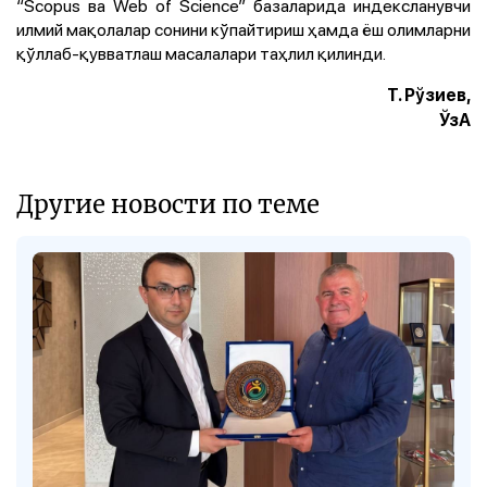
“Scopus ва Web of Science” базаларида индексланувчи
илмий мақолалар сонини кўпайтириш ҳамда ёш олимларни
қўллаб-қувватлаш масалалари таҳлил қилинди.
Т. Рўзиев,
ЎзА
Другие новости по теме