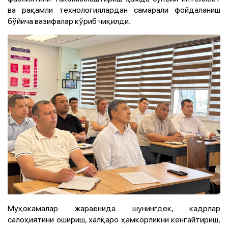
ва рақамли технологиялардан самарали фойдаланиш
бўйича вазифалар кўриб чиқилди.
Муҳокамалар жараёнида шунингдек, кадрлар
салоҳиятини ошириш, халқаро ҳамкорликни кенгайтириш,