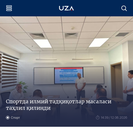
Спортда илмий тадқиқотлар масаласи
таҳлил қилинди
Спорт
14:39 / 12.06.2026