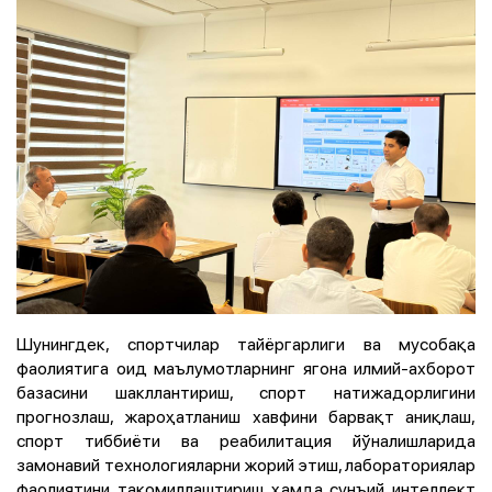
Шунингдек, спортчилар тайёргарлиги ва мусобақа
фаолиятига оид маълумотларнинг ягона илмий-ахборот
базасини шакллантириш, спорт натижадорлигини
прогнозлаш, жароҳатланиш хавфини барвақт аниқлаш,
спорт тиббиёти ва реабилитация йўналишларида
замонавий технологияларни жорий этиш, лабораториялар
фаолиятини такомиллаштириш ҳамда сунъий интеллект