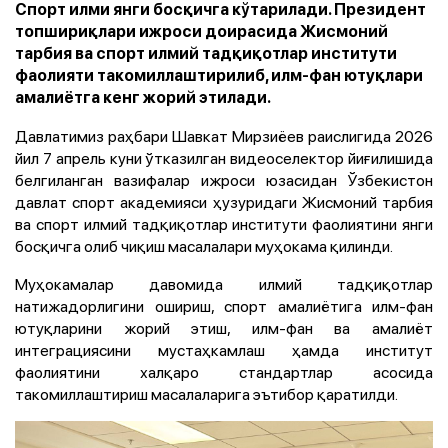
Спорт илми янги босқичга кўтарилади. Президент
топшириқлари ижроси доирасида Жисмоний
тарбия ва спорт илмий тадқиқотлар институти
фаолияти такомиллаштирилиб, илм-фан ютуқлари
амалиётга кенг жорий этилади.
Давлатимиз раҳбари Шавкат Мирзиёев раислигида 2026
йил 7 апрель куни ўтказилган видеоселектор йиғилишида
белгиланган вазифалар ижроси юзасидан Ўзбекистон
давлат спорт академияси ҳузуридаги Жисмоний тарбия
ва спорт илмий тадқиқотлар институти фаолиятини янги
босқичга олиб чиқиш масалалари муҳокама қилинди.
Муҳокамалар давомида илмий тадқиқотлар
натижадорлигини ошириш, спорт амалиётига илм-фан
ютуқларини жорий этиш, илм-фан ва амалиёт
интеграциясини мустаҳкамлаш ҳамда институт
фаолиятини халқаро стандартлар асосида
такомиллаштириш масалаларига эътибор қаратилди.