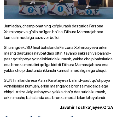
Jumladan, chempionatning ko‘pkurash dasturida Farzona
Xolmirzayeva g‘olib bo‘lgan bo‘lsa, Dilnura Mamarajabova
kumush medalga sazovor bo‘ldi.
Shuningdek, SU final bahslarida Farzona Xolmirzayeva erkin
mashq dasturida navbatdagi oltin, tayanib sakrash va baland-
past qo‘shpoya yo‘nalishlarida kumush, yakka cho‘p bahslarida
esa bronza medalini qo‘lga kiritdi. Dilnura Mamarajabova esa
yakka cho‘p dasturida ikkinchi kumush medaliga ega chiqdi.
SUN finallarida esa Aziza Karatayeva baland-past qo‘shpoya
yo‘nalishida kumush, erkin mashqlarda bronza medaliga ega
chiqdi. Aziza Jalg‘asbayeva yakka cho‘p dasturida kumush,
erkin mashq bahslarida esa bronza medal bilan kifoyalandi.
Javohir Toshxo‘jayev, O‘zA