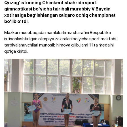
Qozog‘istonning Chimkent shahrida sport
gimnastikasi bo‘yicha tajribali murabbiy V.Baydin
xotirasiga bag‘ishlangan xalqaro ochiq chempionat
bo‘lib o‘tdi.
Mazkur musobaqada mamlakatimiz sharafini Respublika
ixtisoslashtirilgan olimpiya zaxiralari bo‘yicha sport maktabi
tarbiyalanuvchilari munosib himoya qilib, jami 11 ta medalni
qo‘lga kiritdi.