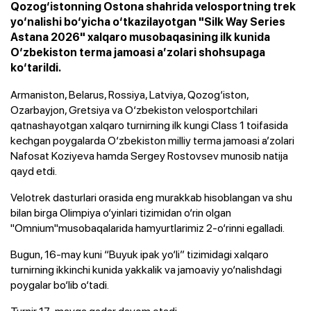
Qozog‘istonning Ostona shahrida velosportning trek
yo‘nalishi bo‘yicha o‘tkazilayotgan "Silk Way Series
Astana 2026" xalqaro musobaqasining ilk kunida
O‘zbekiston terma jamoasi a’zolari shohsupaga
ko‘tarildi.
Armaniston, Belarus, Rossiya, Latviya, Qozog‘iston,
Ozarbayjon, Gretsiya va O‘zbekiston velosportchilari
qatnashayotgan xalqaro turnirning ilk kungi Class 1 toifasida
kechgan poygalarda O‘zbekiston milliy terma jamoasi a’zolari
Nafosat Koziyeva hamda Sergey Rostovsev munosib natija
qayd etdi.
Velotrek dasturlari orasida eng murakkab hisoblangan va shu
bilan birga Olimpiya o‘yinlari tizimidan o‘rin olgan
"Omnium"musobaqalarida hamyurtlarimiz 2-o‘rinni egalladi.
Bugun, 16-may kuni “Buyuk ipak yo‘li” tizimidagi xalqaro
turnirning ikkinchi kunida yakkalik va jamoaviy yo‘nalishdagi
poygalar bo‘lib o‘tadi.
Turnir 17-mayga qadar davom etadi.