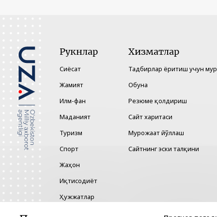
Рукнлар
Хизматлар
Сиёсат
Тадбирлар ёритиш учун му
Жамият
Обуна
Илм-фан
Резюме қолдириш
Маданият
Сайт харитаси
Туризм
Мурожаат йўллаш
Спорт
Сайтнинг эски талқини
Жаҳон
Иқтисодиёт
Ҳужжатлар
Технология