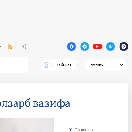
1
1
1
1
1
Кабинет
Русский
олзарб вазифа
Общество