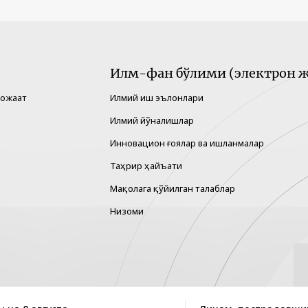
Илм-фан бўлими (электрон ж
рожаат
Илмий иш эълонлари
Илмий йўналишлар
Инновацион ғоялар ва ишланмалар
Таҳрир ҳайъати
Мақолага қўйилган талаблар
Низоми