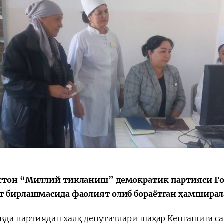
стон “Миллий тикланиш” демократик партияси Ғо
т бирлашмасида фаолият олиб бораётган ҳамширал
вда партиядан халқ депутатлари шаҳар Кенгашига с