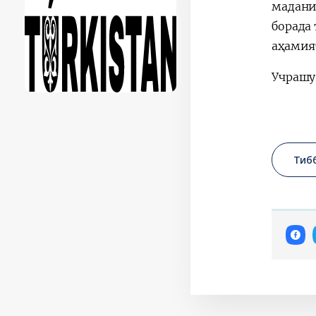
мадани
борада
аҳамият
Учрашу
Тиб