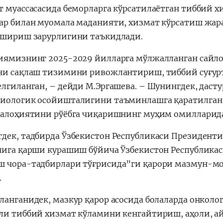
т муассасасида беморларга кўрсатилаётган тиббий 
Поручение
Видеоселектор
ар билан муомала маданияти, хизмат кўрсатиш жар
Президента – в
совещания под
ошириш зарурлигини таъкидлади.
действии
председательс
Президента
иямизнинг 2025-2029 йилларга мўлжалланган сайло
Шавката
ни сақлаш тизимини ривожлантириш, тиббий суғур
Мирзиёева
елгиланган, – дейди М.Эргашева. – Шунингдек, дас
иологик осойишталигини таъминлашга қаратилган
салоҳиятини рўёбга чиқаришнинг муҳим омилларида
дек, тадбирда Ўзбекистон Республикаси Президенти
нига қарши курашиш бўйича Ўзбекистон Республика
 чора-тадбирлари тўғрисида”ги қарори мазмун-моҳ
.
ланганидек, мазкур қарор асосида болаларда онколо
ли тиббий хизмат кўламини кенгайтириш, аҳоли, ай