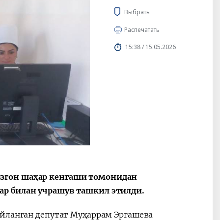
Выбрать
Распечатать
15:38 / 15.05.2026
зғон шаҳар кенгаши томонидан
ар билан учрашув ташкил этилди.
айланган депутат Муҳаррам Эргашева