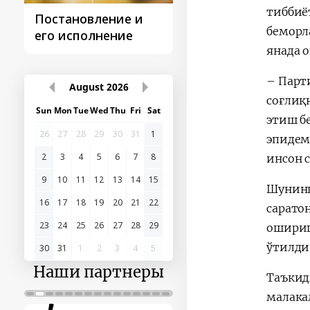
тиббиё
Постановление и
Поездки
беморл
его исполнение
Президента
янада 
– Парт
August
2026
соғлиқ
Sun
Mon
Tue
Wed
Thu
Fri
Sat
этиш б
26
27
28
29
30
31
1
эпидем
2
3
4
5
6
7
8
инсон 
9
10
11
12
13
14
15
Шунинг
16
17
18
19
20
21
22
сарато
23
24
25
26
27
28
29
ошириш
ўтилди
30
31
1
2
3
4
5
Наши партнеры
Таъкид
малака