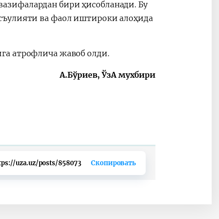
азифалардан бири ҳисобланади. Бу
съулияти ва фаол иштироки алоҳида
га атрофлича жавоб олди.
А.Бўриев, ЎзА мухбири
tps://uza.uz/posts/858073
Скопировать