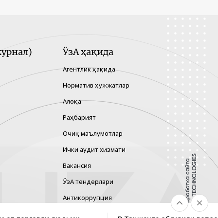
урнал)
ЎзА ҳақида
Агентлик ҳақида
Норматив ҳужжатлар
Алоқа
Раҳбарият
Очиқ маълумотлар
Ички аудит хизмати
Вакансия
ЎзА тендерлари
Антикоррупция
Гендер тенглик