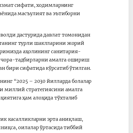
хизмат сифати, ходимларнинг
ные
После визита
2025 год – Го
аёнида масъулият ва эътиборни
Президента…
охраны
твом
окружающей
и «зеленой»
волди дастурида давлат томонидан
экономики
танинг турли шаклларини жорий
туримизда аҳолининг санитария-
 чора-тадбирларни амалга ошириш
н бири сифатида кўрсатиб ўтилган.
нинг “2025 – 2030 йилларда болалар
си миллий стратегиясини амалга
иятига ҳам алоҳида тўхталиб
гик касалликларни эрта аниқлаш,
ниқса, оилалар ўртасида тиббий