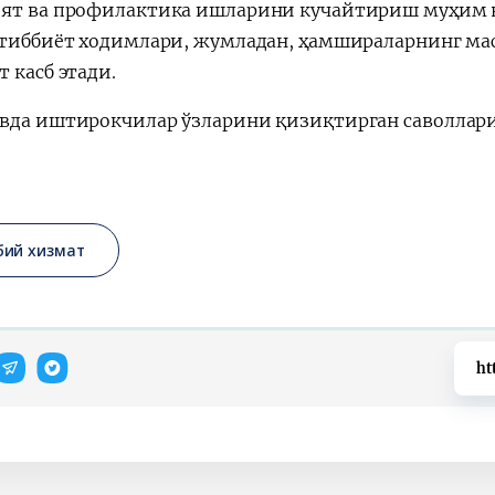
ят ва профилактика ишларини кучайтириш муҳим в
 тиббиёт ходимлари, жумладан, ҳамшираларнинг ма
 касб этади.
вда иштирокчилар ўзларини қизиқтирган саволлари
бий хизмат
ht