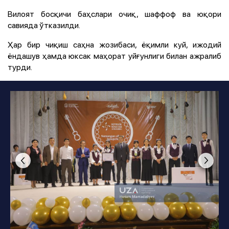
Вилоят босқичи баҳслари очиқ, шаффоф ва юқори
савияда ўтказилди.
Ҳар бир чиқиш саҳна жозибаси, ёқимли куй, ижодий
ёндашув ҳамда юксак маҳорат уйғунлиги билан ажралиб
турди.