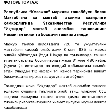
ФОТОРЕПОРТАЖ
Республика “Келажак” маркази ташаббуси билан
Мактабгача ва мактаб таълими вазирлиги
ҳамкорлигида ўтказилаётган Республика
“Иқтидор” мактаб ансамбли танловининг
Наманган вилояти босқичи ташкил этилди.
Мазкур танлов вилоятдаги 720 та умумтаълим
мактабини қамраб олиб, жами 3 минг 935 та жамоа
онлайн рўйхатдан ўтди. Шаҳар ва туманларда ташкил
этилган саралаш босқичларида жами 31 минг 480 нафар
ўқувчи ўз истеъдод ва ижодий қобилиятини намоён
этди. Улардан 112 нафари 14 жамоа таркибида вилоят
босқичида иштирок этиш ҳуқуқига эга бўлди.
Таъкидлаш жоиз, “Иқтидор” мактаб ансамбли танлови
ёшларни қўшимча таълимга жалб этиш, уларнинг бўш
вақтини мазмунли ташкил этиш ҳамда истеъдодини
тизимли ривожлантиришга хизмат қилувчи муҳим лойиҳа
ҳисобланади.