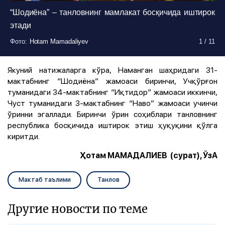
“Шодиёна” – танловнинг мамлакат босқичида иштирок
этади
Фото
Фото
Фото
Фото
Фото
Фото
Фото
Фото
Фото
Фото
Фото
:
:
:
:
:
:
:
:
:
:
:
Hotam Mamadaliyev
Hotam Mamadaliyev
Hotam Mamadaliyev
Hotam Mamadaliyev
Hotam Mamadaliyev
Hotam Mamadaliyev
Hotam Mamadaliyev
Hotam Mamadaliyev
Hotam Mamadaliyev
Hotam Mamadaliyev
Hotam Mamadaliyev
1
1
1
1
1
1
1
1
1
1
1
/
/
/
/
/
/
/
/
/
/
/
11
11
11
11
11
11
11
11
11
11
11
Якуний натижаларга кўра, Наманган шаҳридаги 31-
мактабнинг “Шодиёна” жамоаси биринчи, Учқўрғон
туманидаги 34-мактабнинг “Иқтидор” жамоаси иккинчи,
Чуст туманидаги 3-мактабнинг “Наво” жамоаси учинчи
ўринни эгаллади. Биринчи ўрин соҳиблари танловнинг
республика босқичида иштирок этиш ҳуқуқини қўлга
киритди.
Ҳотам МАМАДАЛИЕВ (сурат), ЎзА
Мактаб таълими
Танлов
Другие новости по теме