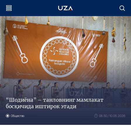
“Шодиёна” – танловнинг мамлакат
босқичида иштирок этади
Общество
08:50 / 10.05.2026