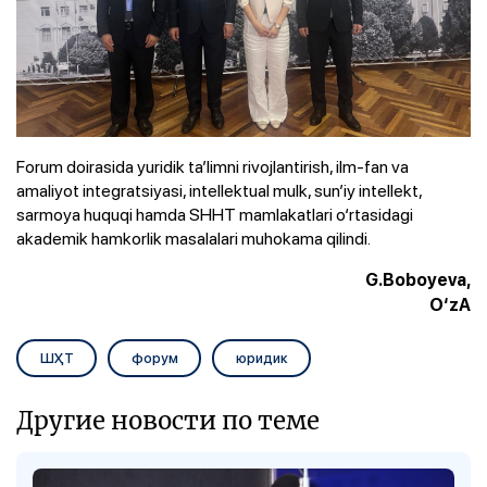
Forum doirasida yuridik ta’limni rivojlantirish, ilm-fan va
amaliyot integratsiyasi, intellektual mulk, sun’iy intellekt,
sarmoya huquqi hamda SHHT mamlakatlari o‘rtasidagi
akademik hamkorlik masalalari muhokama qilindi.
G.Boboyeva,
O‘zA
ШҲТ
форум
юридик
Другие новости по теме