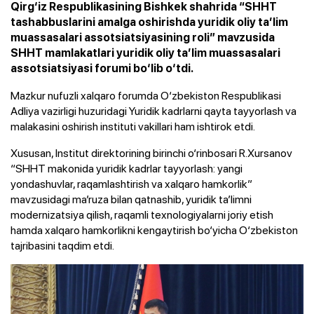
Qirg‘iz Respublikasining Bishkek shahrida “SHHT
tashabbuslarini amalga oshirishda yuridik oliy ta’lim
muassasalari assotsiatsiyasining roli” mavzusida
SHHT mamlakatlari yuridik oliy ta’lim muassasalari
assotsiatsiyasi forumi bo‘lib o‘tdi.
Mazkur nufuzli xalqaro forumda O‘zbekiston Respublikasi
Adliya vazirligi huzuridagi Yuridik kadrlarni qayta tayyorlash va
malakasini oshirish instituti vakillari ham ishtirok etdi.
Xususan, Institut direktorining birinchi o‘rinbosari R.Xursanov
“SHHT makonida yuridik kadrlar tayyorlash: yangi
yondashuvlar, raqamlashtirish va xalqaro hamkorlik”
mavzusidagi ma’ruza bilan qatnashib, yuridik ta’limni
modernizatsiya qilish, raqamli texnologiyalarni joriy etish
hamda xalqaro hamkorlikni kengaytirish bo‘yicha O‘zbekiston
tajribasini taqdim etdi.