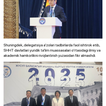
Shuningdek, delegatsiya a’zolari tadbirlarda faol ishtirok etib,
SHHT davlatlari yuridik ta’lim muassasalari o‘rtasidagi ilmiy va
akademik hamkorlikni rivojlantirish yuzasidan fikr almashdi.