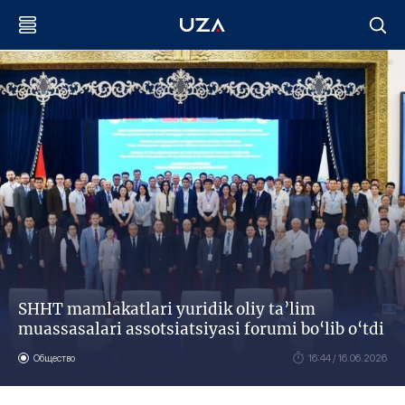
SHHT mamlakatlari yuridik oliy ta’lim
muassasalari assotsiatsiyasi forumi bo‘lib o‘tdi
Общество
16:44 / 16.06.2026