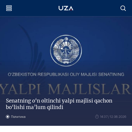
Senatning o‘n oltinchi yalpi majlisi qachon
bo‘lishi ma’lum qilindi
Политика
14:37 / 12.06.2026