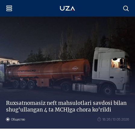
Ruxsatnomasiz neft mahsulotlari savdosi bilan
shug‘ullangan 4 ta MCHJga chora ko‘rildi
Общество
18:26 / 13.05.2026