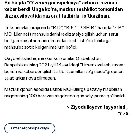
Bu haqda “O‘zenergoinspeksiya” axborot xizmati
xabar berdi. Unga ko‘ra, mazkur tashkilot tomonidan
Jizzax viloyatida nazorat tadbirlari o‘tkazilgan.
Tekshiruvlar jarayonida “R. D.”, “B. 5.”, “P. SH. B.” hamda “Z. B.”
MCHJlar neft mahsulotlarini realizatsiya qilish uchun zarur
bo‘lgan ruxsatnomani olmasdan turib, iste’molchilarga
mahsulot sotib kelgani ma’lum bo‘ldi.
Qayd etilishicha, mazkur korxonalar O‘zbekiston
Respublikasining 2021-yil 14-iyuldagi “Litsenziyalash, ruxsat
berish va xabardor qilish tartib-taomillari to‘g‘risida”gi qonuni
talablariga rioya qilmagan.
Mazkur qonun asosida ushbu MCHJlarga bazaviy hisoblash
miqdorining 100 baravari miqdorida iqtisodiy jarima qo‘llanildi.
N.Ziyodullayeva tayyorladi,
O‘zA
O‘zenergoinspeksiya