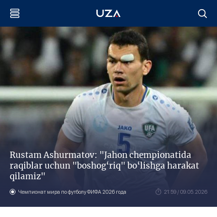
Rustam Ashurmatov: "Jahon chempionatida
raqiblar uchun "boshog‘riq" bo‘lishga harakat
qilamiz"
Чемпионат мира по футболу ФИФА 2026 года
21:59 / 09.05.2026