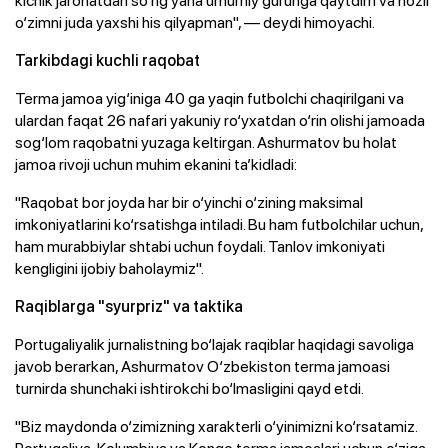
o‘zimni juda yaxshi his qilyapman", — deydi himoyachi.
Tarkibdagi kuchli raqobat
Terma jamoa yig‘iniga 40 ga yaqin futbolchi chaqirilgani va
ulardan faqat 26 nafari yakuniy ro‘yxatdan o‘rin olishi jamoada
sog‘lom raqobatni yuzaga keltirgan. Ashurmatov bu holat
jamoa rivoji uchun muhim ekanini ta’kidladi:
"Raqobat bor joyda har bir o‘yinchi o‘zining maksimal
imkoniyatlarini ko‘rsatishga intiladi. Bu ham futbolchilar uchun,
ham murabbiylar shtabi uchun foydali. Tanlov imkoniyati
kengligini ijobiy baholaymiz".
Raqiblarga "syurpriz" va taktika
Portugaliyalik jurnalistning bo‘lajak raqiblar haqidagi savoliga
javob berarkan, Ashurmatov O‘zbekiston terma jamoasi
turnirda shunchaki ishtirokchi bo‘lmasligini qayd etdi.
"Biz maydonda o‘zimizning xarakterli o‘yinimizni ko‘rsatamiz.
Portugaliya, Kolumbiya va Kongo terma jamoalari uchun o‘ziga