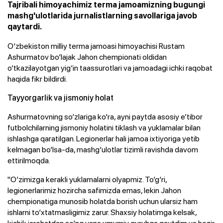
Tajribali himoyachimiz terma jamoamizning bugungi
mashg'ulotlarida jurnalistlarning savollariga javob
qaytardi.
O‘zbekiston milliy terma jamoasi himoyachisi Rustam
Ashurmatov bo‘lajak Jahon chempionati oldidan
o‘tkazilayotgan yig‘in taassurotlari va jamoadagi ichki raqobat
haqida fikr bildirdi.
Tayyorgarlik va jismoniy holat
Ashurmatovning so‘zlariga ko‘ra, ayni paytda asosiy e’tibor
futbolchilarning jismoniy holatini tiklash va yuklamalar bilan
ishlashga qaratilgan. Legionerlar hali jamoa ixtiyoriga yetib
kelmagan bo‘lsa-da, mashg‘ulotlar tizimli ravishda davom
ettirilmoqda.
"O‘zimizga kerakli yuklamalarni olyapmiz. To‘g‘ri,
legionerlarimiz hozircha safimizda emas, lekin Jahon
chempionatiga munosib holatda borish uchun ularsiz ham
ishlarni to‘xtatmasligimiz zarur. Shaxsiy holatimga kelsak,
kichik jarohatdan so‘ng yana umumiy guruhga qaytdim va hozir