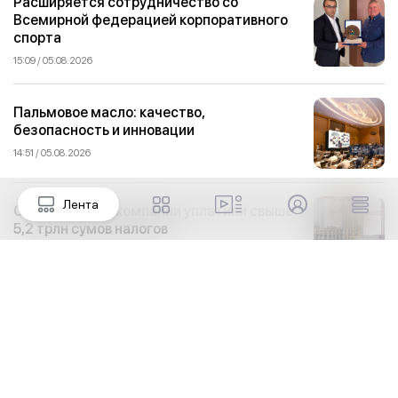
Расширяется сотрудничество со
Всемирной федерацией корпоративного
спорта
15:09 / 05.08.2026
Пальмовое масло: качество,
безопасность и инновации
14:51 / 05.08.2026
Лента
Строительные компании уплатили свыше
5,2 трлн сумов налогов
14:32 / 05.08.2026
Новый Узбекистан: взгляд наших
партнеров
13:40 / 05.08.2026