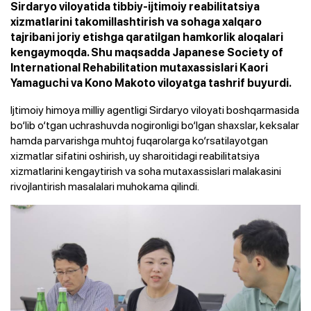
Sirdaryo viloyatida tibbiy-ijtimoiy reabilitatsiya
xizmatlarini takomillashtirish va sohaga xalqaro
tajribani joriy etishga qaratilgan hamkorlik aloqalari
kengaymoqda. Shu maqsadda Japanese Society of
International Rehabilitation mutaxassislari Kaori
Yamaguchi va Kono Makoto viloyatga tashrif buyurdi.
Ijtimoiy himoya milliy agentligi Sirdaryo viloyati boshqarmasida
bo‘lib o‘tgan uchrashuvda nogironligi bo‘lgan shaxslar, keksalar
hamda parvarishga muhtoj fuqarolarga ko‘rsatilayotgan
xizmatlar sifatini oshirish, uy sharoitidagi reabilitatsiya
xizmatlarini kengaytirish va soha mutaxassislari malakasini
rivojlantirish masalalari muhokama qilindi.