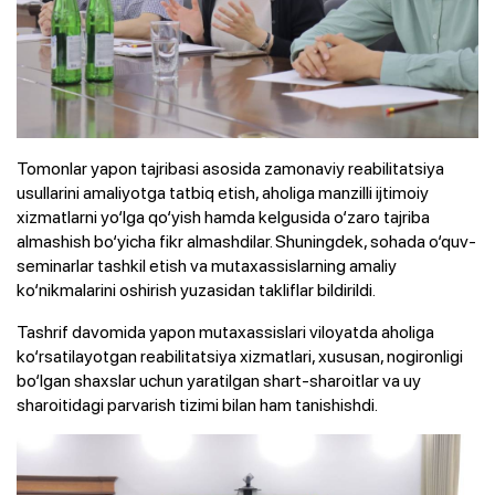
Tomonlar yapon tajribasi asosida zamonaviy reabilitatsiya
usullarini amaliyotga tatbiq etish, aholiga manzilli ijtimoiy
xizmatlarni yo‘lga qo‘yish hamda kelgusida o‘zaro tajriba
almashish bo‘yicha fikr almashdilar. Shuningdek, sohada o‘quv-
seminarlar tashkil etish va mutaxassislarning amaliy
ko‘nikmalarini oshirish yuzasidan takliflar bildirildi.
Tashrif davomida yapon mutaxassislari viloyatda aholiga
ko‘rsatilayotgan reabilitatsiya xizmatlari, xususan, nogironligi
bo‘lgan shaxslar uchun yaratilgan shart-sharoitlar va uy
sharoitidagi parvarish tizimi bilan ham tanishishdi.