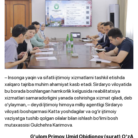
– Insonga yaqin va sifatli ijtimoiy xizmatlarni tashkil etishda
xalqaro tajriba muhim ahamiyat kasb etadi. Sirdaryo viloyatida
bu borada boshlangan hamkorlik kelgusida reabilitatsiya
xizmatlari samaradorligini yanada oshirishga xizmat qiladi, deb
o‘ylayman, – deydi Ijtimoiy himoya milliy agentligi Sirdaryo
viloyati boshqarmasi Katta yoshdagilar va og‘ir ijtimoiy
vaziyatga tushib qolgan oilalar bilan ishlash bo‘limi bosh
mutaxassisi Gulchehra Karimova.
G‘ulom Primov, Umid Obidjonov (surat) O‘zA