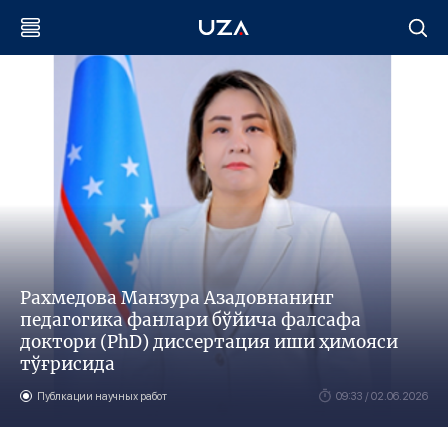
Рахмедова Манзура Азадовнанинг
педагогика фанлари бўйича фалсафа
доктори (PhD) диссертация иши ҳимояси
тўғрисида
Публкации научных работ
09:33 / 02.06.2026