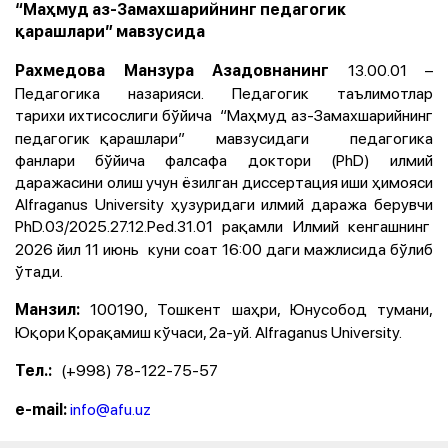
“Маҳмуд аз-Замахшарийнинг педагогик
қарашлари” мавзусида
13.00.01 –
Рахмедова Манзура Азадовнанинг
Педагогика назарияси. Педагогик таълимотлар
тарихи
ихтисослиги бўйича “Маҳмуд аз-Замахшарийнинг
педагогик қарашлари” мавзусидаги педагогика
фанлари бўйича фалсафа доктори (PhD) илмий
даражасини олиш учун ёзилган диссертация иши ҳимояси
Alfraganus University ҳузуридаги илмий даража берувчи
PhD.03/2025.27.12.Ped.31.01
рақамли Илмий кенгашнинг
2026 йил 11 июнь куни соат 16:00 даги мажлисида бўлиб
ўтади.
100190, Тошкент шаҳри, Юнусобод тумани,
Манзил:
Юқори Қорақамиш кўчаси, 2а-уй. Alfraganus University.
(+998) 78-122-75-57
Тел.:
info@afu.uz
е-mail: