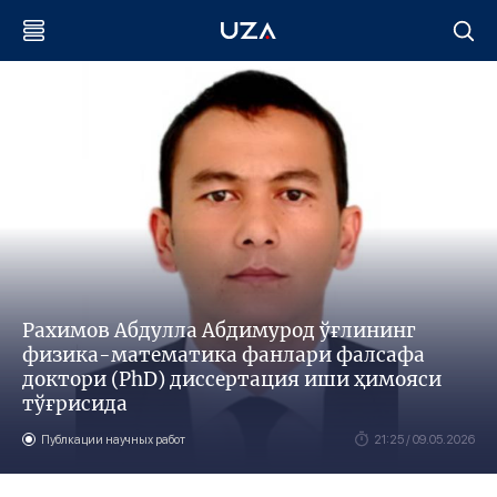
Рахимов Aбдулла Aбдимурод ўғлининг
физика-математика фанлари фалсафа
доктори (PhD) диссертация иши ҳимояси
тўғрисида
Публкации научных работ
21:25 / 09.05.2026