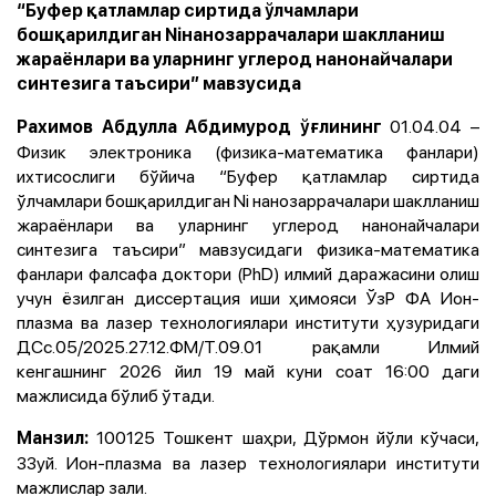
“Буфер қатламлар сиртида ўлчамлари
бошқарилдиган Niнанозаррачалари шаклланиш
жараёнлари ва уларнинг углерод нанонайчалари
синтезига таъсири” мавзусида
01.04.04 –
Рахимов Aбдулла Aбдимурод ўғлининг
Физик электроника (физика-математика фанлари)
ихтисослиги бўйича “Буфер қатламлар сиртида
ўлчамлари бошқарилдиган Ni нанозаррачалари шаклланиш
жараёнлари ва уларнинг углерод нанонайчалари
синтезига таъсири” мавзусидаги физика-математика
фанлари фалсафа доктори (PhD) илмий даражасини олиш
учун ёзилган диссертация иши ҳимояси ЎзР ФA Ион-
плазма ва лазер технологиялари институти ҳузуридаги
ДСc.05/2025.27.12.ФМ/Т.09.01 рақамли Илмий
кенгашнинг 2026 йил 19 май куни соат 16:00 даги
мажлисида бўлиб ўтади.
100125 Тошкент шаҳри, Дўрмон йўли кўчаси,
Манзил:
33уй. Ион-плазма ва лазер технологиялари институти
мажлислар зали.