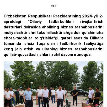
***
O‘zbekiston Respublikasi Prezidentining 2024-yil 2-
apreldagi “Oilaviy tadbirkorlikni rivojlantirish
dasturlari doirasida aholining biznes tashabbuslarini
moliyalashtirishni takomillashtirishga doir qo‘shimcha
chora-tadbirlar to‘g‘risida”gi qarori asosida Ellikal’a
tumanida ishsiz fuqarolarni tadbirkorlik faoliyatiga
keng jalb etish va ularning biznes tashabbuslarini
qo‘llab-quvvatlash ishlari izchil davom etmoqda.