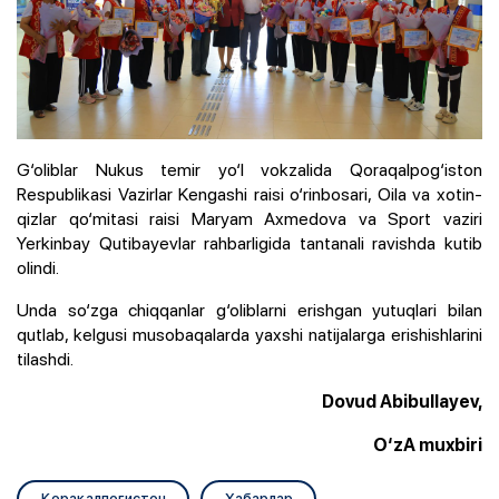
G‘oliblar Nukus temir yo‘l vokzalida Qoraqalpog‘iston
Respublikasi Vazirlar Kengashi raisi o‘rinbosari, Oila va xotin-
qizlar qo‘mitasi raisi Maryam Axmedova va Sport vaziri
Yerkinbay Qutibayevlar rahbarligida tantanali ravishda kutib
olindi.
Unda so‘zga chiqqanlar g‘oliblarni erishgan yutuqlari bilan
qutlab, kelgusi musobaqalarda yaxshi natijalarga erishishlarini
tilashdi.
Dovud Abibullayev,
O‘zA muxbiri
Қорақалпоғистон
Хабарлар