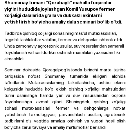
Shumanay tumani “Qorabayli” mahalla fuqarolar
yig‘ini hududida joylashgan Komil Yusupov fermer
xo‘jaligi dalalarida g‘alla va dukkakli ekinlarni
yetishtirish bo‘yicha amaliy dala seminari bo‘lib o‘tdi.
Tadbirda qishloq xo‘jaligi sohasining mas’ul mutaxassislari,
tegishli tashkilotlar vakillari, fermer va dehqonlar ishtirok etdi.
Unda zamonaviy agrotexnik usullar, suv resurslaridan samarali
foydalanish va hosildorlikni oshirish masalalari yuzasidan fikr
almashildi.
Seminar doirasida Qoraqalpog‘istonda birinchi marta tajriba
tariqasida no‘xat Shumanay tumanida ekilgani alohida
ta’kidlandi. Mutaxassislarning ta’kidlashicha, ushbu ekinni
kelgusida hududda ko‘p ekish qishloq xo‘jaligi mahsulotlari
turini oshirishga hamda yer va suv resurslaridan oqilona
foydalanishga xizmat qiladi. Shuningdek, qishloq xo‘jaligi
sohasi mutaxassislari fermer va dehqonlarga no‘xat
yetishtirish texnologiyasi, parvarishlash usullari, agrotexnik
tadbirlarni o‘z vaqtida amalga oshirish va yuqori hosil olish
bo‘yicha zarur tavsiya va amaliy ma’lumotlar berishdi.