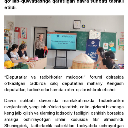
qo‘llab-quvvatlashga qaratilgan davra suhbati tashkil
etildi.
“Deputatlar va tadbirkorlar muloqoti” forumi doirasida
o‘tkazilgan tadbirda xalq deputatlari mahalliy Kengash
deputatlari, tadbirkorlar hamda xotin-qizlar ishtirok etishdi.
Davra suhbati davomida mamlakatimizda tadbirkorlikni
rivojlantirish, yangi ish o‘rinlari yaratish, xotin-qizlarni biznesga
keng jalb qilish va ularning iqtisodiy faolligini oshirish borasida
amalga oshirilayotgan ishlar xususida fikr almashildi.
Shuningdek, tadbirkorlik sub’ektlari faoliyatida uchrayotgan