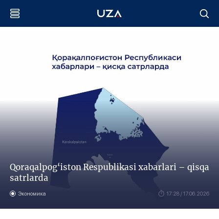
Qoraqalpog‘iston Respublikasi xabarlari – qisqa
satrlarda
Экономика
17:28 / 17.06.2026