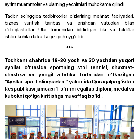
ayrim muammolar va ularning yechimlari muhokama qilindi.
Tadbir so‘nggida tadbirkorlar o‘zlarining mehnat faoliyatlari,
biznes yuritish tajribasi va erishgan yutuqlari bilan
o‘rtoqlashdilar. Ular tomonidan bildirilgan fikr va takliflar
ishtirokchilarda katta qiziqish uyg‘otdi.
***
Toshkent shahrida 18-30 yosh va 30 yoshdan yuqori
ayollar o‘rtasida sportning stol tennisi, shaxmat-
shashka va yengil atletika turlaridan o‘tkazilgan
“Ayollar sport olimpiadasi”
yakunida Qoraqalpog‘iston
Respublikasi jamoasi 1-o‘rinni egallab diplom, medal va
kubokni qo‘lga kiritishga muvaffaq bo‘ldi.