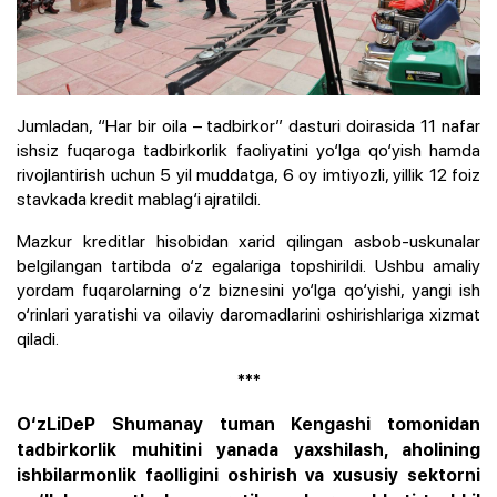
Jumladan, “Har bir oila – tadbirkor” dasturi doirasida 11 nafar
ishsiz fuqaroga tadbirkorlik faoliyatini yo‘lga qo‘yish hamda
rivojlantirish uchun 5 yil muddatga, 6 oy imtiyozli, yillik 12 foiz
stavkada kredit mablag‘i ajratildi.
Mazkur kreditlar hisobidan xarid qilingan asbob-uskunalar
belgilangan tartibda o‘z egalariga topshirildi. Ushbu amaliy
yordam fuqarolarning o‘z biznesini yo‘lga qo‘yishi, yangi ish
o‘rinlari yaratishi va oilaviy daromadlarini oshirishlariga xizmat
qiladi.
***
O‘zLiDeP Shumanay tuman Kengashi tomonidan
tadbirkorlik muhitini yanada yaxshilash, aholining
ishbilarmonlik faolligini oshirish va xususiy sektorni