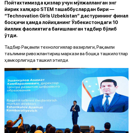
Пойтахтимизда қизлар учун мўлжалланган энг
йирик халқаро STEM ташаббуслардан бири —
“Technovation Girls Uzbekistan” дастурининг финал
босқичи ҳамда лойиҳанинг Ўзбекистондаги 10
йиллик фаолиятига бағишланган тадбир бўлиб
ўтди.
Тадбир Рақамли технологиялар вазирлиги, Рақамли
таълимни ривожлантириш маркази ва бошқа ташкилотлар
ҳамкорлигида ташкил этилди.