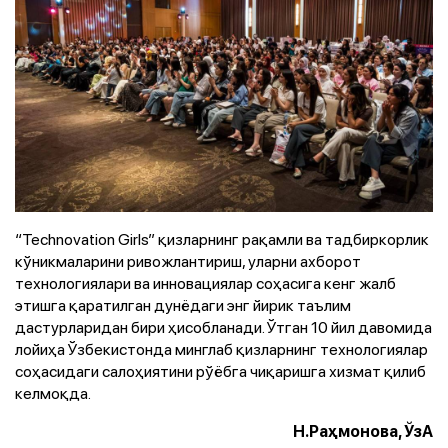
“Technovation Girls” қизларнинг рақамли ва тадбиркорлик
кўникмаларини ривожлантириш, уларни ахборот
технологиялари ва инновациялар соҳасига кенг жалб
этишга қаратилган дунёдаги энг йирик таълим
дастурларидан бири ҳисобланади. Ўтган 10 йил давомида
лойиҳа Ўзбекистонда минглаб қизларнинг технологиялар
соҳасидаги салоҳиятини рўёбга чиқаришга хизмат қилиб
келмоқда.
Н.Раҳмонова, ЎзА