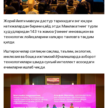
Жорий йилги мавсум дастур тарихидаги энг юқори
натижалардан бирини қайд этди. Мамлакатнинг турли
ҳудудларидан 143 та жамоа ўзининг инновацион ва
технологик лойиҳаларини халқаро танловга тақдим
қилди.
Иштирокчилар соғлиқни сақлаш, таълим, экология,
инклюзия ва бошқа ижтимоий йўналишларда ахборот
технологиялари ҳамда сунъий интеллект асосидаги
ечимларни ишлаб чиқди.