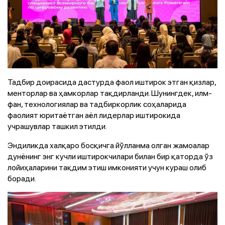
Тадбир доирасида дастурда фаол иштирок этган қизлар,
менторлар ва ҳамкорлар тақдирланди. Шунингдек, илм-
фан, технологиялар ва тадбиркорлик соҳаларида
фаолият юритаётган аёл лидерлар иштирокида
учрашувлар ташкил этилди.
Эндиликда халқаро босқичга йўлланма олган жамоалар
дунёнинг энг кучли иштирокчилари билан бир қаторда ўз
лойиҳаларини тақдим этиш имконияти учун кураш олиб
боради.