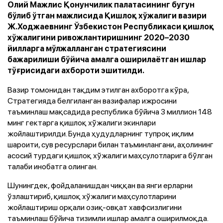
Олий Мажлис Қонунчилик палатасининг бугун
бўлиб ўтган мажлисида Қишлоқ хўжалиги вазири
Ж.Ходжаевнинг Ўзбекистон Республикаси қишлоқ
хўжалигини ривожлантиришнинг 2020–2030
йилларга мўлжалланган стратегиясини
бажарилиши бўйича амалга оширилаётган ишлар
тўғрисидаги ахбороти эшитилди.
Вазир томонидан тақдим этилган ахборотга кўра,
Стратегияда белгиланган вазифалар ижросини
таъминлаш мақсадида республика бўйича 3 миллион 148
минг гектарга қишлоқ хўжалиги экинлари
жойлаштирилди. Бунда ҳудудларнинг тупроқ иқлим
шароити, сув ресурслари билан таъминлангани, аҳолининг
асосий турдаги қишлоқ хўжалиги маҳсулотларига бўлган
талаби инобатга олинган.
Шунингдек, фойдаланишдан чиққан ва янги ерларни
ўзлаштириб, қишлоқ хўжалиги маҳсулотларини
жойлаштириш орқали озиқ-овқат хавфсизлигини
таъминлаш бўйича тизимли ишлар амалга оширилмоқда.