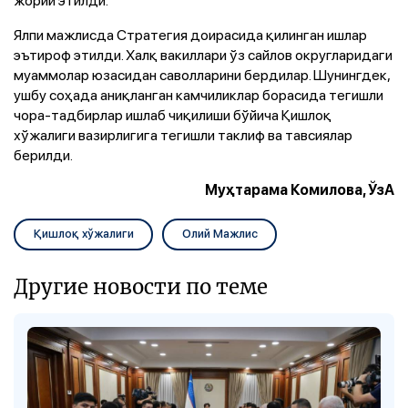
Ялпи мажлисда Стратегия доирасида қилинган ишлар
эътироф этилди. Халқ вакиллари ўз сайлов округларидаги
муаммолар юзасидан саволларини бердилар. Шунингдек,
ушбу соҳада аниқланган камчиликлар борасида тегишли
чора-тадбирлар ишлаб чиқилиши бўйича Қишлоқ
хўжалиги вазирлигига тегишли таклиф ва тавсиялар
берилди.
Муҳтарама Комилова, ЎзА
Қишлоқ хўжалиги
Олий Мажлис
Другие новости по теме