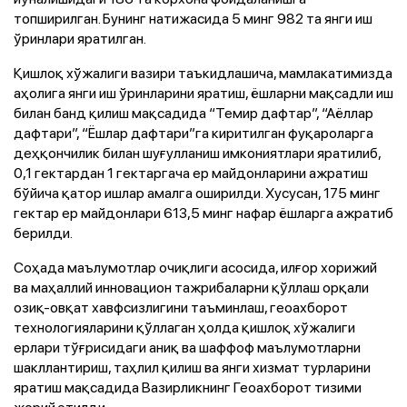
топширилган. Бунинг натижасида 5 минг 982 та янги иш
ўринлари яратилган.
Қишлоқ хўжалиги вазири таъкидлашича, мамлакатимизда
аҳолига янги иш ўринларини яратиш, ёшларни мақсадли иш
билан банд қилиш мақсадида “Темир дафтар”, “Аёллар
дафтари”, “Ёшлар дафтари”га киритилган фуқароларга
деҳқончилик билан шуғулланиш имкониятлари яратилиб,
0,1 гектардан 1 гектаргача ер майдонларини ажратиш
бўйича қатор ишлар амалга оширилди. Хусусан, 175 минг
гектар ер майдонлари 613,5 минг нафар ёшларга ажратиб
берилди.
Соҳада маълумотлар очиқлиги асосида, илғор хорижий
ва маҳаллий инновацион тажрибаларни қўллаш орқали
озиқ-овқат хавфсизлигини таъминлаш, геоахборот
технологияларини қўллаган ҳолда қишлоқ хўжалиги
ерлари тўғрисидаги аниқ ва шаффоф маълумотларни
шакллантириш, таҳлил қилиш ва янги хизмат турларини
яратиш мақсадида Вазирликнинг Геоахборот тизими
жорий этилди.