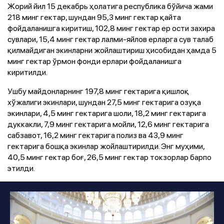
Жорий йил 15 декабрь ҳолатига республика бўйича жами
218 минг гектар, шундан 95,3 минг гектар қайта
фойдаланишга киритиш, 102,8 минг гектар ер ости захира
сувлари, 15,4 минг гектар лалми-яйлов ерларга сув талаб
қилмайдиган экинларни жойлаштириш ҳисобидан ҳамда 5
минг гектар ўрмон фонди ерлари фойдаланишга
киритилди.
Ушбу майдонларнинг 197,8 минг гектарига қишлоқ
хўжалиги экинлари, шундан 27,5 минг гектарига озуқа
экинлари, 4,5 минг гектарига шоли, 18,2 минг гектарига
дуккакли, 7,9 минг гектарига мойли, 12,6 минг гектарига
сабзавот, 16,2 минг гектарига полиз ва 43,9 минг
гектарига бошқа экинлар жойлаштирилди. Энг муҳими,
40,5 минг гектар боғ, 26,5 минг гектар токзорлар барпо
этилди.