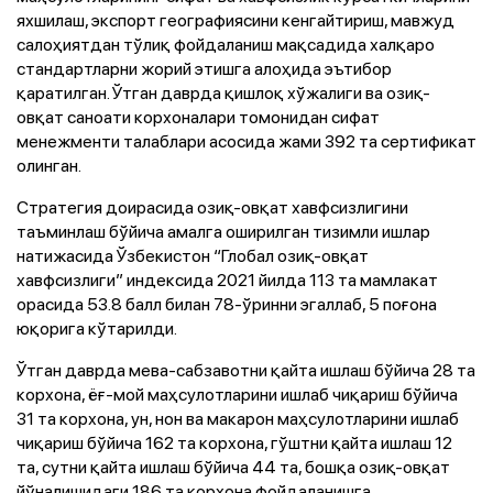
яхшилаш, экспорт географиясини кенгайтириш, мавжуд
салоҳиятдан тўлиқ фойдаланиш мақсадида халқаро
стандартларни жорий этишга алоҳида эътибор
қаратилган. Ўтган даврда қишлоқ хўжалиги ва озиқ-
овқат саноати корхоналари томонидан сифат
менежменти талаблари асосида жами 392 та сертификат
олинган.
Стратегия доирасида озиқ-овқат хавфсизлигини
таъминлаш бўйича амалга оширилган тизимли ишлар
натижасида Ўзбекистон “Глобал озиқ-овқат
хавфсизлиги” индексида 2021 йилда 113 та мамлакат
орасида 53.8 балл билан 78-ўринни эгаллаб, 5 поғона
юқорига кўтарилди.
Ўтган даврда мева-сабзавотни қайта ишлаш бўйича 28 та
корхона, ёғ-мой маҳсулотларини ишлаб чиқариш бўйича
31 та корхона, ун, нон ва макарон маҳсулотларини ишлаб
чиқариш бўйича 162 та корхона, гўштни қайта ишлаш 12
та, сутни қайта ишлаш бўйича 44 та, бошқа озиқ-овқат
йўналишидаги 186 та корхона фойдаланишга