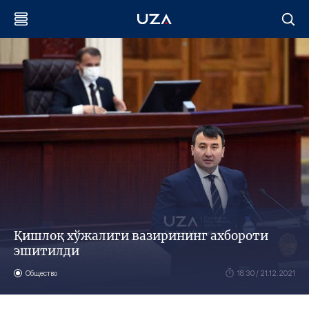
Қишлоқ хўжалиги вазирининг ахбороти
эшитилди
Общество
18:30 / 21.12.2021