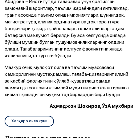
Абидова. – Институтда талабалар учун яратилган
замонавий шароитлар, таълим жараёнидаги янгиликлар,
грант асосида таълим олиш имкониятлари, шунингдек,
магистратура, клиник ординатура ва докторантура
босқичлари ҳақида қайноналарга ҳам келинларга ҳам
батафсил маълумот берилди. Бу эса келгусида оилада
бўлиши мумкин бўлган тушунмовчиликларнинг олдини
олади. Талабаларимизнинг келгуси фаолиятини янада
яхшиланишида туртки бўлади.
Мазкур очиқ мулоқот оила ва таълим муассасаси
ҳамкорлигини мустаҳкамлаш, талаба-қизларнинг илмий
ва касбий фаолиятини қўллаб-қувватлаш ҳамда
жамиятда соғлом ижтимоий муҳитни ривожлантиришга
хизмат қиладиган муҳим тадбирлардан бири бўлди.
Аҳмаджон Шокиров, ЎзА мухбири
Халқаро оила куни