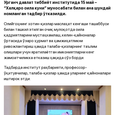
Урганч давлат тиббиёт институтида 15 май –
“Халқаро оила куни” муносабати билан ана шундай
номланган тадбир ўтказилди.
Олийгоҳнинг хотин-қизлар маслаҳат кенгаши ташаббуси
билан ташкил этилган очиқ мулоқотда оила
қадриятларини мустаҳкамлаш, келин-қайноналар
ўртасида ўзаро ҳурмат ва ҳамжиҳатликни
ривожлантириш ҳамда талаба-қизларнинг таълим
олишлари учун яратилаётган имкониятларни кенг
жамоатчиликка етказиш ҳақида сўз борди.
Тадбирда институт раҳбарияти, профессор-
ўқитувчилар, талаба-қизлар ҳамда уларнинг қайноналари
иштирок этди.