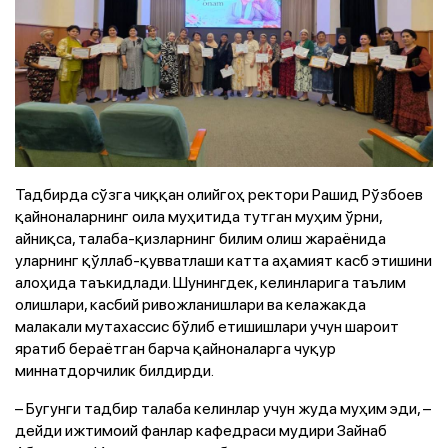
Тадбирда сўзга чиққан олийгоҳ ректори Рашид Рўзбоев
қайноналарнинг оила муҳитида тутган муҳим ўрни,
айниқса, талаба-қизларнинг билим олиш жараёнида
уларнинг қўллаб-қувватлаши катта аҳамият касб этишини
алоҳида таъкидлади. Шунингдек, келинларига таълим
олишлари, касбий ривожланишлари ва келажакда
малакали мутахассис бўлиб етишишлари учун шароит
яратиб бераётган барча қайноналарга чуқур
миннатдорчилик билдирди.
– Бугунги тадбир талаба келинлар учун жуда муҳим эди, –
дейди ижтимоий фанлар кафедраси мудири Зайнаб