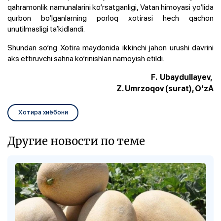
qahramonlik namunalarini ko‘rsatganligi, Vatan himoyasi yo‘lida
qurbon bo‘lganlarning porloq xotirasi hech qachon
unutilmasligi ta’kidlandi.
Shundan so‘ng
Xotira maydonida ikkinchi jahon urushi davrini
aks ettiruvchi sahna ko‘rinishlari
namoyish etildi.
F. Ubaydullayev,
Z. Umrzoqov (surat), O‘zA
Хотира хиёбони
Другие новости по теме