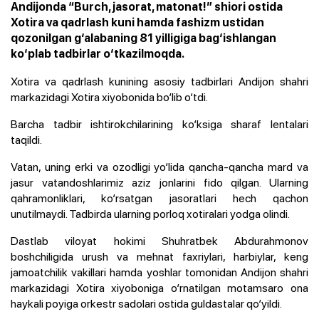
Andijonda “Burch, jasorat, matonat!” shiori ostida
Xotira va qadrlash kuni hamda fashizm ustidan
qozonilgan g‘alabaning 81 yilligiga bag‘ishlangan
ko‘plab tadbirlar o‘tkazilmoqda.
Xotira va qadrlash kunining asosiy tadbirlari Andijon shahri
markazidagi Xotira xiyobonida bo‘lib o‘tdi.
Barcha tadbir ishtirokchilarining ko‘ksiga sharaf lentalari
taqildi.
Vatan, uning erki va ozodligi yo‘lida qancha-qancha mard va
jasur vatandoshlarimiz aziz jonlarini fido qilgan. Ularning
qahramonliklari, ko‘rsatgan jasoratlari hech qachon
unutilmaydi. Tadbirda ularning porloq xotiralari yodga olindi.
Dastlab viloyat hokimi
Shuhratbek Abdurahmonov
boshchiligida
urush va mehnat faxriylari, harbiylar, keng
jamoatchilik vakillari hamda yoshlar tomonidan Andijon shahri
markazidagi Xotira xiyoboniga o‘rnatilgan motamsaro ona
haykali poyiga orkestr sadolari ostida guldastalar qo‘yildi.