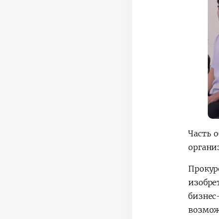
Часть 
органи
Прокур
изобре
бизне
возмож