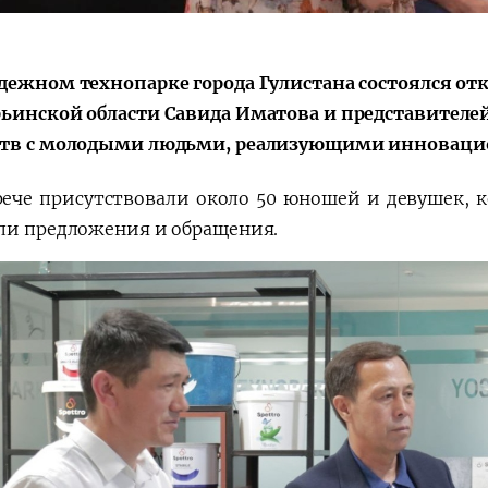
Поручение
Видеоселектор
Президента – в
совещания под
действии
председательс
дежном технопарке города Гулистана состоялся от
Президента
ьинской области Савида Иматова и представител
Шавката
тв с молодыми людьми, реализующими инноваци
Мирзиёева
рече присутствовали около 50 юношей и девушек, 
ли предложения и обращения.