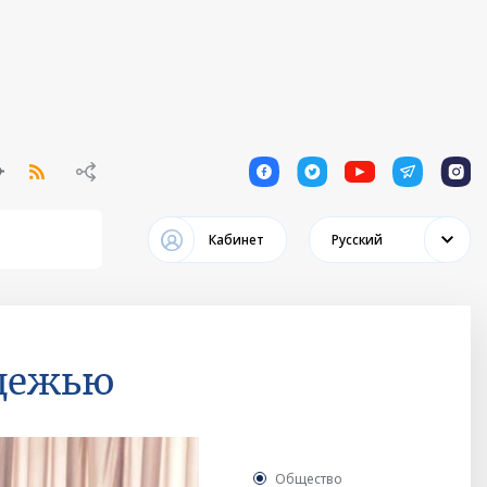
1
1
1
1
1
Кабинет
Русский
одежью
Общество