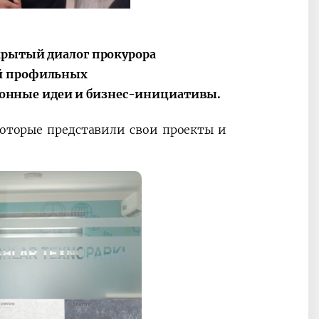
ные
После визита
2025 год – Го
Президента…
охраны
твом
окружающей
крытый диалог прокурора
и «зеленой»
ей профильных
экономики
онные идеи и бизнес-инициативы.
которые представили свои проекты и