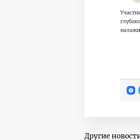
Участн
глубок
налажи
Другие новости