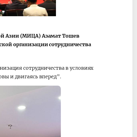
ные
После визита
2025 год – Го
Президента…
охраны
твом
окружающей
и «зеленой»
ой Азии (МИЦА) Азамат Тошев
экономики
ской организации сотрудничества
низация сотрудничества в условиях
вы и двигаясь вперед".