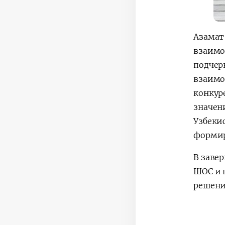
Азамат
взаимо
подчер
взаимо
конкур
значен
Узбеки
формир
В заве
ШОС и 
решени