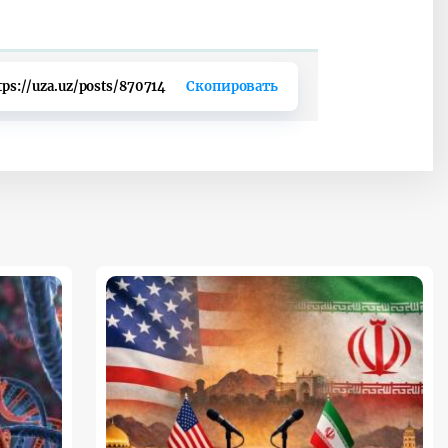
tps://uza.uz/posts/870714
Скопировать