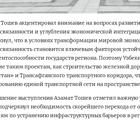
 Тошев акцентировал внимание на вопросах развит
связанности и углубления экономической интеграци
кнул, что в условиях трансформации мировой экон
связанность становится ключевым фактором устойч
ентоспособности государств региона. Поэтому Узбе
ие таким проектам, как строительство железной д
стан» и Трансафганского транспортного коридора, чт
ованию единой транспортной сети на пространстве
ршение выступления Азамат Тошев отметил важную 
подчеркнул необходимость скорейшего перехода от 
ям по устранению
инфраструктурных барьеров в рег