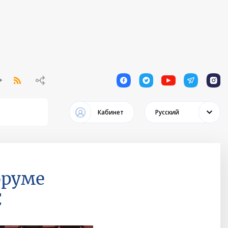
1
1
1
1
1
Кабинет
Русский
оруме
С