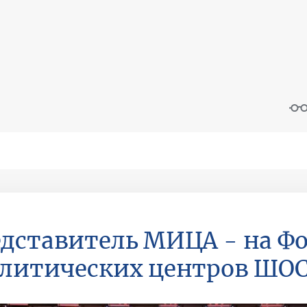
дставитель МИЦА - на Ф
литических центров ШО