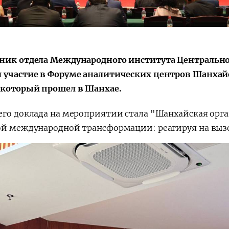
Поручение
Видеоселектор
Президента – в
совещания под
действии
председательс
Президента
ник отдела Международного института Центральн
Шавката
 участие в Форуме аналитических центров Шанхай
Мирзиёева
 который прошел в Шанхае.
его доклада на мероприятии стала "Шанхайская орга
ой международной трансформации: реагируя на вызо