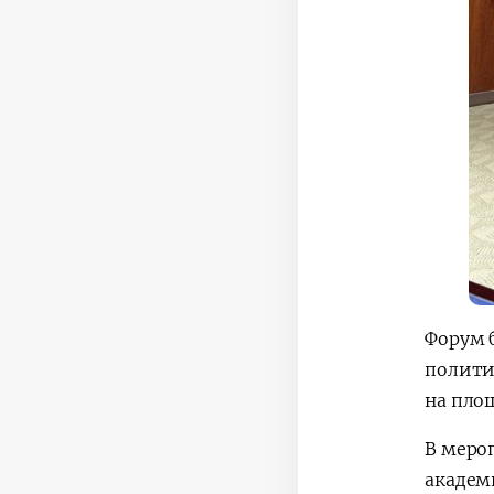
Форум 
полити
на пло
В меро
академ