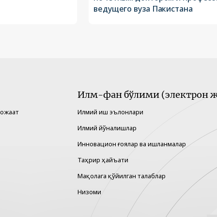
ведущего вуза Пакистана
Илм-фан бўлими (электрон ж
рожаат
Илмий иш эълонлари
Илмий йўналишлар
Инновацион ғоялар ва ишланмалар
Таҳрир ҳайъати
Мақолага қўйилган талаблар
Низоми