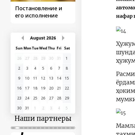
автомо
Постановление и
Поездки
его исполнение
Президента
нафар 
August
2026
Ҳужум
Sun
Mon
Tue
Wed
Thu
Fri
Sat
шунда
26
27
28
29
30
31
1
ҳужум
2
3
4
5
6
7
8
Расми
9
10
11
12
13
14
15
ёрдам
16
17
18
19
20
21
22
ҳоким
23
24
25
26
27
28
29
мумки
30
31
1
2
3
4
5
Наши партнеры
Мамла
тахми