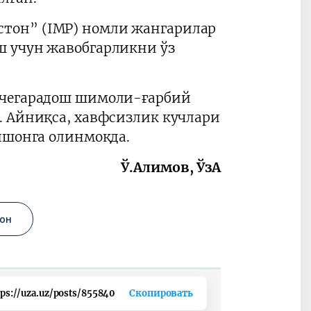
тон” (IMP) номли жангарилар
ш учун жавобгарликни ўз
 чегарадош шимоли-ғарбий
. Айниқса, хавфсизлик кучлари
ишонга олинмоқда.
Ў.Алимов, ЎзА
он
tps://uza.uz/posts/855840
Скопировать