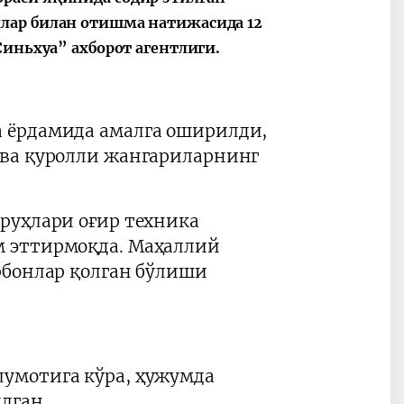
лар билан отишма натижасида 12
ные
После визита
2025 год – Го
Президента…
охраны
Синьхуа” ахборот агентлиги.
твом
окружающей
и «зеленой»
экономики
 ёрдамида амалга оширилди,
 ва қуролли жангариларнинг
руҳлари оғир техника
 эттирмоқда. Маҳаллий
рбонлар қолган бўлиши
умотига кўра, ҳужумда
лган.