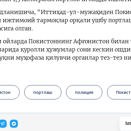
дланишича, “Иттиҳад-ул-мужаҳиден Покис
и ижтимоий тармоқлар орқали ушбу портла
сига олган.
и ойларда Покистоннинг Афғонистон билан
ларида қуролли ҳужумлар сони кескин ошди
қуқни муҳофаза қилувчи органлар тез-тез н
истон
портлаш
полиция
Покист
ht