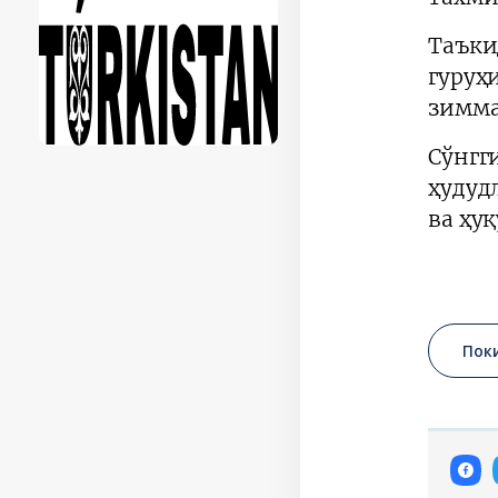
Таъки
гуруҳ
зимма
Сўнгг
ҳудуд
ва ҳу
Пок