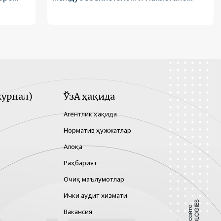
урнал)
ЎзА ҳақида
Агентлик ҳақида
Норматив ҳужжатлар
Алоқа
Раҳбарият
Очиқ маълумотлар
Ички аудит хизмати
Вакансия