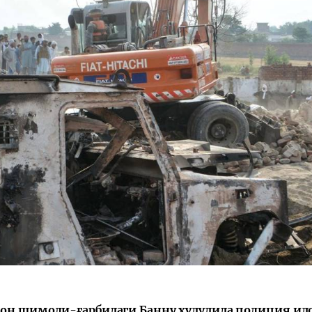
он шимоли-ғарбидаги Банну ҳудудида полиция идо