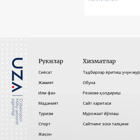
Рукнлар
Хизматлар
Сиёсат
Тадбирлар ёритиш учун му
Жамият
Обуна
Илм-фан
Резюме қолдириш
Маданият
Сайт харитаси
Туризм
Мурожаат йўллаш
Спорт
Сайтнинг эски талқини
Жаҳон