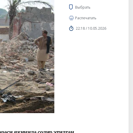
Выбрать
Распечатать
22:18 / 10.05.2026
раси яқинида содир этилган