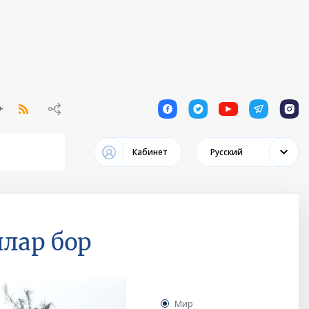
1
1
1
1
1
Кабинет
Русский
лар бор
Мир