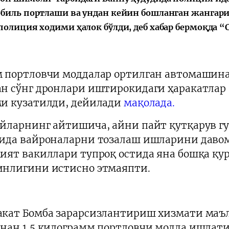
биль портлаши ва ундан кейин бошланган жангари
Поручение
Видеоселектор
Президента – в
совещания под
полиция ходими ҳалок бўлди, деб хабар бермоқда “
действии
председательс
Президента
Шавката
 портловчи моддалар ортилган автомашина
Мирзиёева
н сўнг дронлари иштирокидаги ҳаракатлар
и кузатилди, дейилади
мақолада.
йларнинг айтишича, айни пайт қутқарув гу
ида вайроналарни тозалаш ишларини давом
ият вакиллари тупроқ остида яна бошқа қу
нлигини истисно этмаяпти.
кат Бомба зарарсизлантириш хизмати маъл
нан 1,5 килограмм портловчи модда ишлати