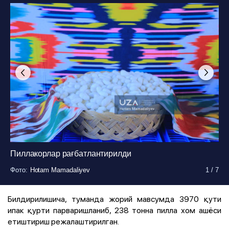
Пиллакорлар рағбатлантирилди
Фото
Фото
Фото
Фото
Фото
Фото
Фото
:
:
:
:
:
:
:
Hotam Mamadaliyev
Hotam Mamadaliyev
Hotam Mamadaliyev
Hotam Mamadaliyev
Hotam Mamadaliyev
Hotam Mamadaliyev
Hotam Mamadaliyev
1
1
1
1
1
1
1
/
/
/
/
/
/
/
7
7
7
7
7
7
7
Билдирилишича, туманда жорий мавсумда 3970 қути
ипак қурти парваришланиб, 238 тонна пилла хом ашёси
етиштириш режалаштирилган.