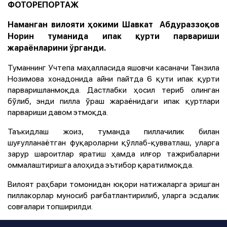
ФОТОРЕПОРТАЖ
Наманган вилояти ҳокими Шавкат Абдураззоқов
Норин туманида ипак қурти парвариши
жараёнларини ўрганди.
Туманнинг Учтепа маҳалласида яшовчи касаначи Танзила
Нозимова хонадонида айни пайтда 6 қути ипак қурти
парваришланмоқда. Дастлабки ҳосил териб олинган
бўлиб, энди пилла ўраш жараёнидаги ипак қуртлари
парвариши давом этмоқда.
Таъкидлаш жоиз, туманда пиллачилик билан
шуғулланаётган фуқароларни қўллаб-қувватлаш, уларга
зарур шароитлар яратиш ҳамда илғор тажрибаларни
оммалаштиришга алоҳида эътибор қаратилмоқда.
Вилоят раҳбари томонидан юқори натижаларга эришган
пиллакорлар муносиб рағбатлантирилиб, уларга эсдалик
совғалари топширилди.