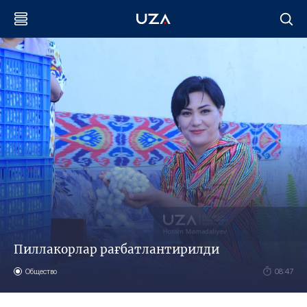
Пиллакорлар рағбатлантирилди
Общество
08:47