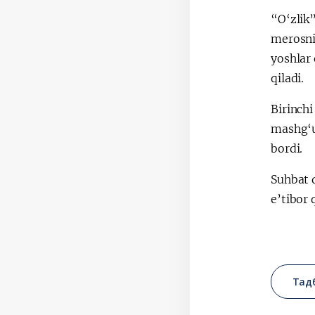
“O‘zlik
merosni
yoshlar 
qiladi.
Birinch
mashg‘ul
bordi.
Suhbat d
e’tibor 
Тад