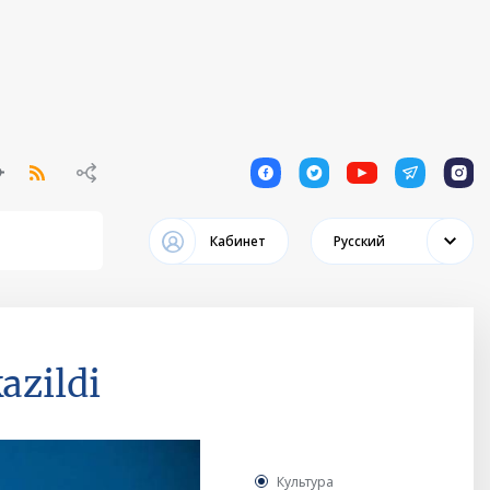
1
1
1
1
1
Кабинет
Русский
azildi
Культура