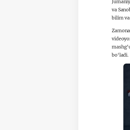
Jumaniy
va Sanob
bilim va
Zamonav
videoyo
mashg‘u
bo‘ladi.