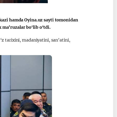
ные
После визита
2025 год – Го
Президента…
охраны
твом
окружающей
rkazi hamda Oyina.uz sayti tomonidan
и «зеленой»
k ma’ruzalar bo‘lib o‘tdi.
экономики
‘z tarixini, madaniyatini, san’atini,