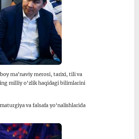
y ma’naviy merosi, tarixi, tili va
g milliy o‘zlik haqidagi bilimlarini
amaturgiya va falsafa yo‘nalishlarida