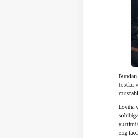
Bundan t
testlar 
mustahk
Loyiha y
sohibiga
yurtimi
eng faol