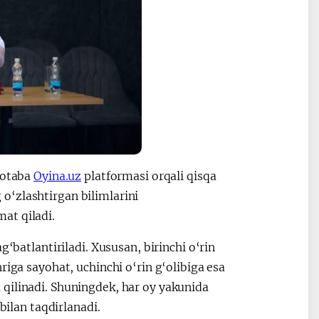
rotaba
Oyina.uz
platformasi orqali qisqa
g o‘zlashtirgan bilimlarini
mat qiladi.
g‘batlantiriladi. Xususan, birinchi o‘rin
riga sayohat, uchinchi o‘rin g‘olibiga esa
qilinadi. Shuningdek, har oy yakunida
bilan taqdirlanadi.