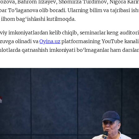
ozova, Bahrom Irzayev, Shomirza Turdimov, Nigora Karim
ar To‘laganova olib boradi. Ularning bilim va tajribasi is
 ilhom bag‘ishlashi kutilmoqda.
iy imkoniyatlardan kelib chiqib, seminarlar keng auditori
zuvga olinadi va
Oyina.uz
platformasining YouTube kanaliga 
lotlarda qatnashish imkoniyati bo‘lmaganlar ham darslarn