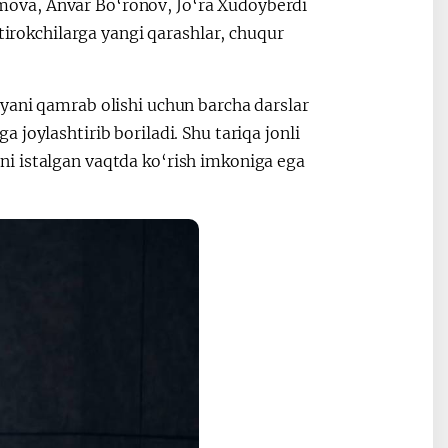
ova, Anvar Bo‘ronov, Jo‘ra Xudoyberdi
htirokchilarga yangi qarashlar, chuqur
yani qamrab olishi uchun barcha darslar
joylashtirib boriladi. Shu tariqa jonli
i istalgan vaqtda ko‘rish imkoniga ega