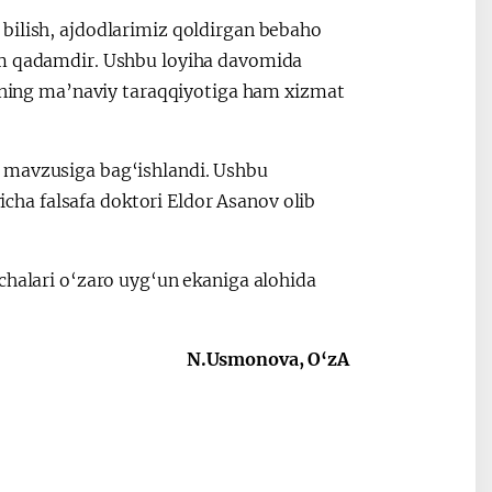
bilish, ajdodlarimiz qoldirgan bebaho
im qadamdir. Ushbu loyiha davomida
atning ma’naviy taraqqiyotiga ham xizmat
” mavzusiga bag‘ishlandi. Ushbu
yicha falsafa doktori Eldor Asanov olib
chalari o‘zaro uyg‘un ekaniga alohida
N.Usmonova, O‘zA