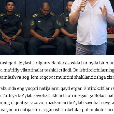
ashqari, joylashtirilgan videolar asosida har oyda bir ma
va ma’rifiy viktorinalar tashkil etiladi. Bu ishtirokchilarnin
amlash va sog‘lom raqobat muhitini shakllantirishga xiz
akunida eng yuqori natijalarni qayd etgan ishtirokchilar ra
 Turkiya bo‘ylab sayohat, ikkinchi o‘rin egasiga Boku shah
zning diqqatga sazovor maskanlari bo‘ylab sayohat sovg‘a 
 va yuqori natija ko‘rsatgan ishtirokchilar pul mukofotlari 