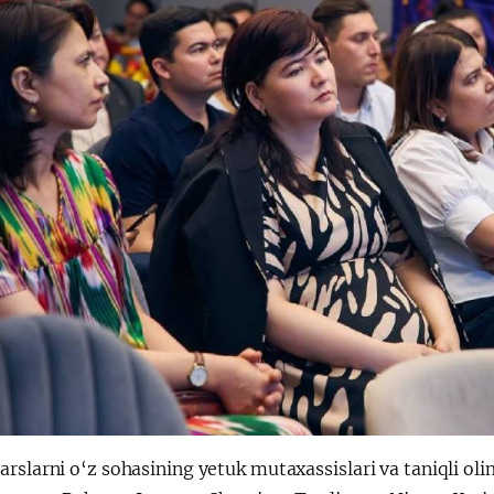
rslarni o‘z sohasining yetuk mutaxassislari va taniqli ol