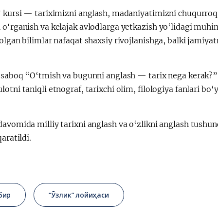
” kursi — tariximizni anglash, madaniyatimizni chuqurroq 
 o‘rganish va kelajak avlodlarga yetkazish yo‘lidagi muh
olgan bilimlar nafaqat shaxsiy rivojlanishga, balki jamiy
i saboq “O‘tmish va bugunni anglash — tarix nega kerak?
otni taniqli etnograf, tarixchi olim, filologiya fanlari bo‘
avomida milliy tarixni anglash va o‘zlikni anglash tushun
qaratildi.
бир
“Ўзлик” лойиҳаси