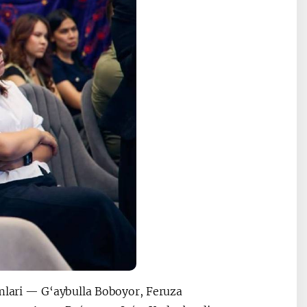
imlari — G‘aybulla Boboyor, Feruza