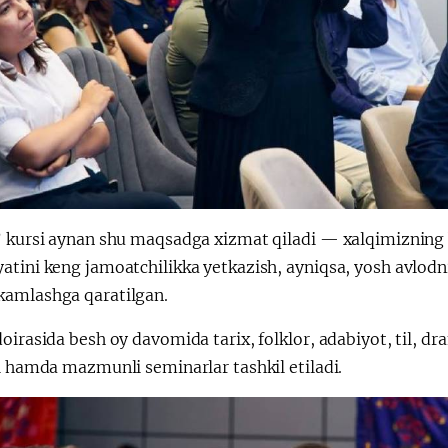
 kursi aynan shu maqsadga xizmat qiladi — xalqimizning bo
tini keng jamoatchilikka yetkazish, ayniqsa, yosh avlodnin
amlashga qaratilgan.
oirasida besh oy davomida tarix, folklor, adabiyot, til, dr
i hamda mazmunli seminarlar tashkil etiladi.