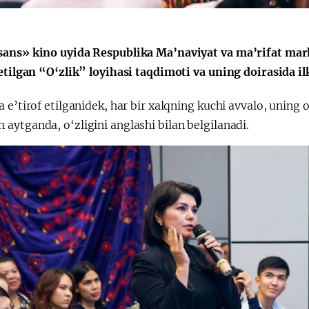
Поручение
Видеоселектор
Президента – в
совещания под
действии
председательс
ans» kino uyida Respublika Ma’naviyat va ma’rifat ma
Президента
etilgan “O‘zlik” loyihasi taqdimoti va uning doirasida il
Шавката
Мирзиёева
 e’tirof etilganidek, har bir xalqning kuchi avvalo, uning o
aytganda, o‘zligini anglashi bilan belgilanadi.