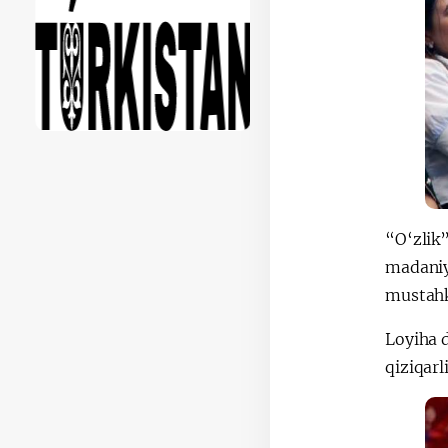
“O‘zlik”
madaniya
mustahk
Loyiha d
qiziqarl