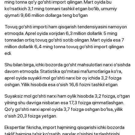
ming tonna qo‘y go‘shti import qilingan. Mart oyida bu
ko‘rsatkich 3,1 ming tonnani tashkil etgan bo‘lib, umumiy
qiymati 9,66 million dollarga teng bo‘lgan
Tovuq go‘shti importi ham qisqarish tendensiyasini namoyon
etmoqda. Aprel oyida xorijdan 6,3 million dollarlik 5 ming
tonnadan ortiq tovuq go‘shti sotib olingan. Mart oyida esa 7
million dollarlik 6,4 ming tonna tovuq go‘shti import qilingan
edi.
Shu bilan birga, ichki bozorda go‘sht mahsulotlari narxi o‘sishda
davom etmoqda. Statistika qo‘mitasi ma’lumotlariga ko‘ra,
aprel oyida suyakli mol go‘shti narxi bir oy ichida 3,2 foizga
oshgan. Yillik hisobda esa o‘sish 16,6 foizni tashkil etgan.
Suyaksiz mol go‘shti narxi ham oylik hisobda 3,2 foizga, o‘tgan
yilning shu davriga nisbatan esa 17,3 foizga qimmatlashgan.
Qo‘y go‘shti narxi aprel oyida 3,7 foizga oshgan bo‘lsa, yillik
o‘sish 20,3 foizga yetgan.
Ekspertlar fikricha, import hajmining qisqarishi ichki bozorda
taklif hajmiga ta’sir ko‘rsatib, narxlar o‘sishini tezlashtirishi