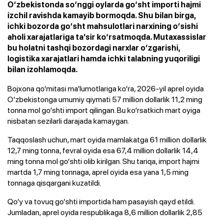
O‘zbekistonda so‘nggi oylarda go‘sht importi hajmi
izchil ravishda kamayib bormoqda. Shu bilan birga,
ichki bozorda go‘sht mahsulotlari narxining o‘sishi
aholi xarajatlariga ta’sir ko‘rsatmoqda. Mutaxassislar
bu holatni tashqi bozordagi narxlar o‘zgarishi,
logistika xarajatlari hamda ichki talabning yuqoriligi
bilan izohlamoqda.
Bojxona qo‘mitasi ma’lumotlariga ko‘ra, 2026-yil aprel oyida
O‘zbekistonga umumiy qiymati 57 million dollarlik 11,2 ming
tonna mol go‘shti import qilingan. Bu ko‘rsatkich mart oyiga
nisbatan sezilarli darajada kamaygan.
Taqqoslash uchun, mart oyida mamlakatga 61 million dollarlik
12,7 ming tonna, fevral oyida esa 67,4 million dollarlik 14,4
ming tonna mol go‘shti olib kirilgan. Shu tariqa, import hajmi
martda 1,7 ming tonnaga, aprel oyida esa yana 1,5 ming
tonnaga qisqargani kuzatildi.
Qo‘y va tovuq go‘shti importida ham pasayish qayd etildi.
Jumladan, aprel oyida respublikaga 8,6 million dollarlik 2,85