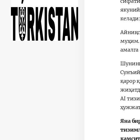
сифати
якуний
келади
Айниқс
муҳим.
амалга
Шунинг
Сунъий
қарор 
жиҳатд
AI тиз
ҳужжат
Яна би
тизимл
камсит