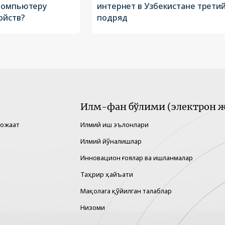
компьютеру
интернет в Узбекистане третий
ойств?
подряд
Илм-фан бўлими (электрон ж
рожаат
Илмий иш эълонлари
Илмий йўналишлар
Инновацион ғоялар ва ишланмалар
Таҳрир ҳайъати
Мақолага қўйилган талаблар
Низоми