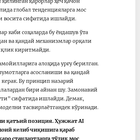
 қилинган қарорлар ҳеч қачон
слида глобал тенденцияларга мос
мчи восита сифатида ишлайди.
ар каби соҳаларда бу ёндашув ўта
дан ва қандай механизмлар орқали
ниқлик киритмайди.
ойилларига алоҳида урғу берилган.
умотларга асосланиши ва қандай
керак. Бу принцип назарий
алалардан бири айнан шу. Замонавий
ути” сифатида ишлайди. Демак,
моделни тасвирлаётгандек кўринади.
и қатъий позиция. Ҳужжат AI
оий келиб чиқишига қараб
аро стандартларга тўлиқ мос