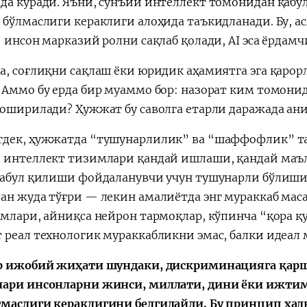
да кўради. Яъни, сунъий интеллект томонидан қабул
 бўлмаслиги кераклиги алоҳида таъкидланади. Бу, а
: инсон марказий ролни сақлаб қолади, AI эса ёрда
а, соғлиқни сақлаш ёки юридик аҳамиятга эга қарорл
 Аммо бу ерда бир муаммо бор: назорат ким томони
 оширилади? Ҳужжат бу саволга етарли даражада а
дек, ҳужжатда “тушунарлилик” ва “шаффофлик” там
 интеллект тизимлари қандай ишлаши, қандай маъл
қабул қилиши фойдаланувчи учун тушунарли бўлиши 
ан жуда тўғри — лекин амалиётда энг мураккаб мас
имлари, айниқса нейрон тармоқлар, кўпинча “қора қ
 реал технологик мураккабликни эмас, балки идеал 
р ижобий жиҳати шундаки, дискриминацияга қарш
ари инсонларни жинси, миллати, дини ёки ижтим
маслиги кераклигини белгилайди. Бу принцип халқ