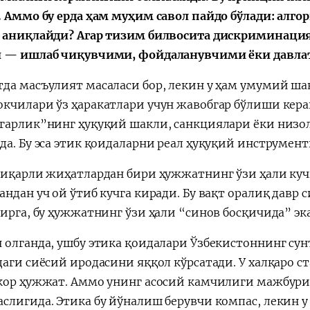
. Аммо бу ерда ҳам муҳим савол пайдо бўлади: ал
 аниқлайди? Агар тизим билвосита дискриминация
 — ишлаб чиқувчими, фойдаланувчими ёки давла
да масъулият масаласи бор, лекин у ҳам умумий ша
кчилари ўз ҳаракатлари учун жавобгар бўлиши керак
гарлик”нинг ҳуқуқий шакли, санкциялари ёки низо
да. Бу эса этик қоидаларни реал ҳуқуқий инструмент
зиқарли жиҳатлардан бири ҳужжатнинг ўзи ҳали куч
андан уч ой ўтиб кучга киради. Бу вақт оралиқ дав
бирга, бу ҳужжатнинг ўзи ҳали “синов босқичида” эк
 олганда, ушбу этика қоидалари Ўзбекистоннинг су
даги сиёсий иродасини яққол кўрсатади. У халқаро с
кор ҳужжат. Аммо унинг асосий камчилиги мажбур
слигида. Этика бу йўналиш берувчи компас, лекин 