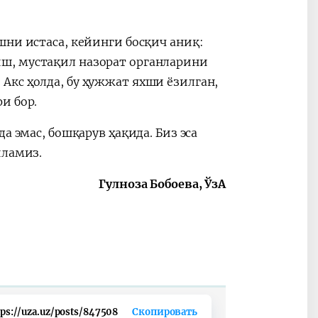
шни истаса, кейинги босқич аниқ:
ш, мустақил назорат органларини
Акс ҳолда, бу ҳужжат яхши ёзилган,
и бор.
а эмас, бошқарув ҳақида. Биз эса
иламиз.
Гулноза Бобоева, ЎзА
tps://uza.uz/posts/847508
Скопировать