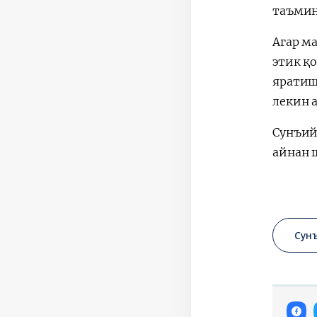
таъмин
Агар м
этик қ
яратиш
лекин 
Сунъий 
айнан 
Сун