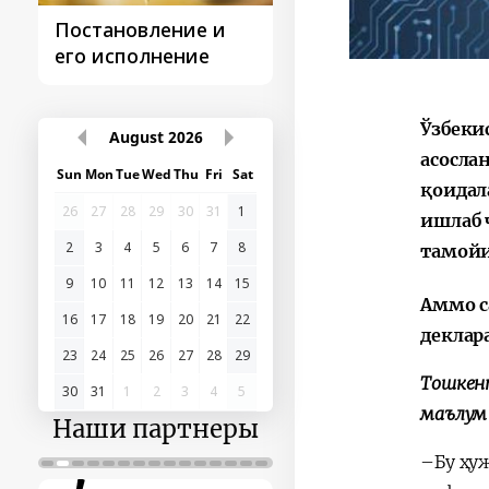
Постановление и
Поездки
его исполнение
Президента
Ўзбеки
August
2026
асосла
Sun
Mon
Tue
Wed
Thu
Fri
Sat
қоидал
26
27
28
29
30
31
1
ишлаб 
2
3
4
5
6
7
8
тамойи
9
10
11
12
13
14
15
Аммо с
16
17
18
19
20
21
22
деклар
23
24
25
26
27
28
29
Тошкент
30
31
1
2
3
4
5
маълум 
Наши партнеры
–Бу ҳу