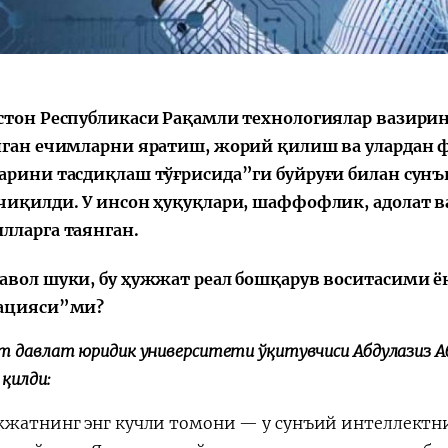
Поручение
Видеоселектор
Президента – в
совещания под
действии
председательс
Президента
стон Республикаси Рақамли технологиялар вазири
Шавката
Мирзиёева
нган ечимларни яратиш, жорий қилиш ва улардан 
арини тасдиқлаш тўғрисида”ги буйруғи билан сунъ
чиқилди. У инсон ҳуқуқлари, шаффофлик, адолат в
лларга таянган.
авол шуки, бу ҳужжат реал бошқарув воситасими 
ацияси”ми?
 давлат юридик университети ўқитувчиси Абдулазиз Аб
қилди:
жжатнинг энг кучли томони — у сунъий интеллектни