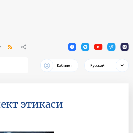
1
1
1
1
1
Кабинет
Русский
ект этикаси