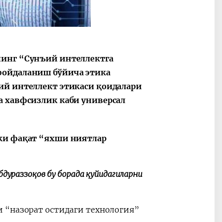
ные
После визита
2025 год – Го
Президента…
охраны
твом
окружающей
и «зеленой»
нинг “Сунъий интеллектга
экономики
фойдаланиш бўйича этика
ий интеллект этикаси қоидалари
а хавфсизлик каби универсал
ёки фақат “яхши ниятлар
дураззоқов бу борада қуйидагиларни
 “назорат остидаги технология”