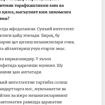
горитмик тарафкашликни ким ва
 қилса, масъулият ким зиммасига
тми?
клда ифодаланган. Сунъий интеллект
лиги қайд этилади. Бироқ, бу
ларни ҳал қилиш механизмлари очиқ
га айлантириш учун етарли эмас.
га кирмаганидир. У эълон
р сифатида қаралиши мумкин. Шу
анини ҳам англатади.
нъий интеллектни тартибга солиш
тандартларга мос, мувозанатли ва
ийлик ва ижро механизмларининг
у автоматик равишда ҳаракатни