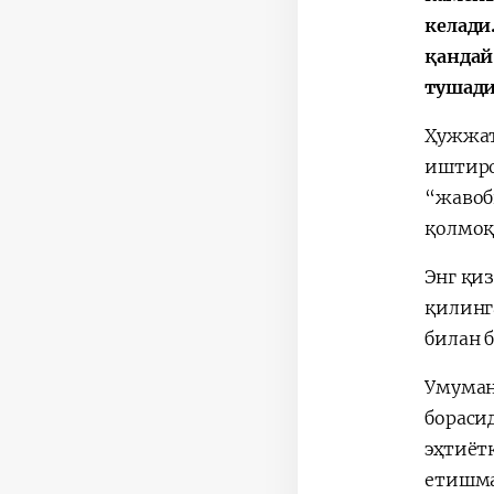
келади
қандай
тушади
Ҳужжат
иштиро
“жавоб
қолмоқ
Энг қи
қилинг
билан 
Умуман
бораси
эҳтиёт
етишма