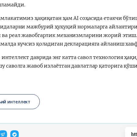
ламайди.
амлакатимиз ҳақиқатан ҳам AI соҳасида етакчи бўли
оидаларни мажбурий ҳуқуқий нормаларга айлантири
 ва реал жавобгарлик механизмларини жорий этиш. 
амалда кучсиз қоладиган декларацияга айланиш хавф
интеллект даврида энг катта савол технология ҳақид
шу саволга жавоб излаётган давлатлар қаторига қўш
ъий интеллект
ht