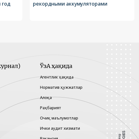
 год
рекордными аккумуляторами
урнал)
ЎзА ҳақида
Агентлик ҳақида
Норматив ҳужжатлар
Алоқа
Раҳбарият
Очиқ маълумотлар
Ички аудит хизмати
Вакансия