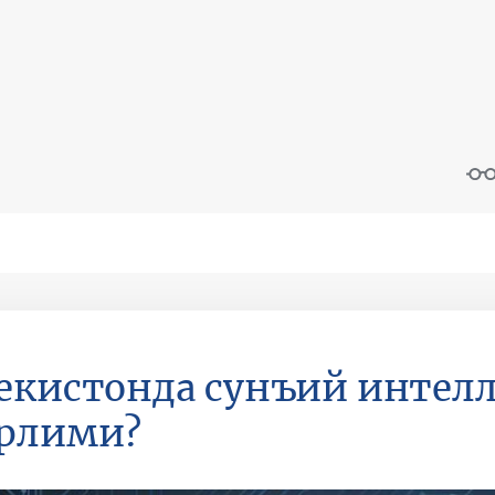
екистонда сунъий интелл
арлими?