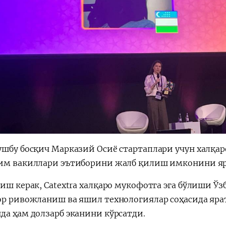
ушбу босқич Марказий Осиё стартаплари учун халқар
им вакиллари эътиборини жалб қилиш имконини я
тиш керак, Catextra халқаро мукофотга эга бўлиши Ў
ор ривожланиш ва яшил технологиялар соҳасида яра
да ҳам долзарб эканини кўрсатди.