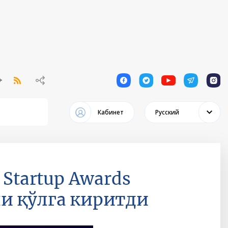
1
1
1
1
1
Кабинет
Русский
 Startup Awards
и қўлга киритди