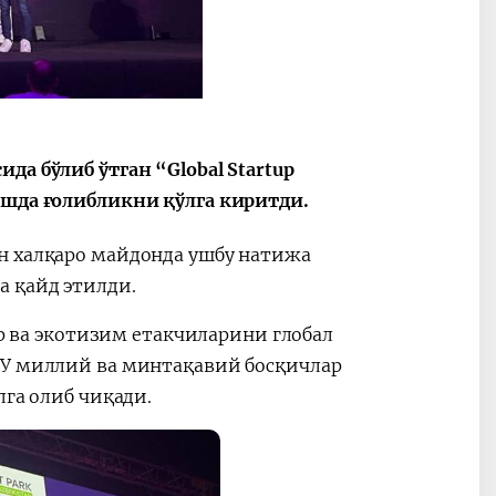
ные
После визита
2025 год – Го
Президента…
охраны
твом
окружающей
и «зеленой»
экономики
да бўлиб ўтган “Global Startup
ишда ғолибликни қўлга киритди.
н халқаро майдонда ушбу натижа
а қайд этилди.
ар ва экотизим етакчиларини глобал
 У миллий ва минтақавий босқичлар
лга олиб чиқади.