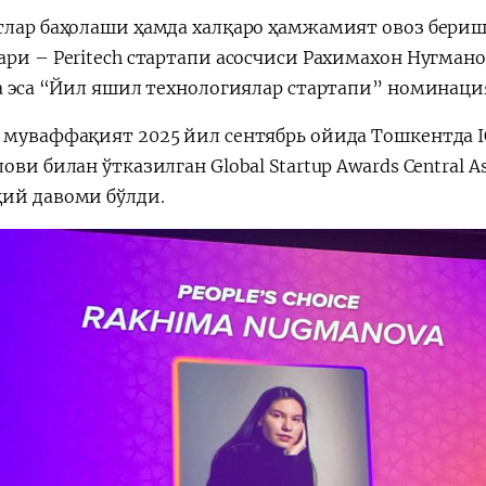
тлар баҳолаши ҳамда халқаро ҳамжамият овоз бериш
ари – Peritech стартапи асосчиси Рахимахон Нугман
ra эса “Йил яшил технологиялар стартапи” номинаци
 муваффақият 2025 йил сентябрь ойида Тошкентда IC
ови билан ўтказилган Global Startup Awards Central
ий давоми бўлди.