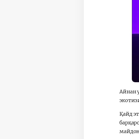
Айнан 
экотиз
Қайд э
барқар
майдон