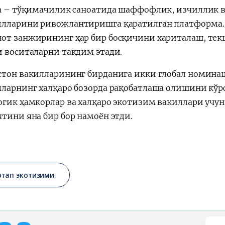
ra – тўқимачилик саноатида шаффофлик, изчиллик 
лларини ривожлантиришга қаратилган платформа. 
от занжирининг ҳар бир босқичини хариталаш, те
и воситаларни тақдим этади.
стон вакилларининг бирданига икки глобал номин
пларнинг халқаро бозорда рақобатлаша олишини кўрс
огик ҳамкорлар ва халқаро экотизим вакиллари учу
ятини яна бир бор намоён этди.
ртап экотизими