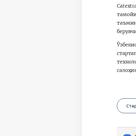
Catext
тамойи
таъмин
берувч
Ўзбеки
старта
технол
салоҳи
Ста