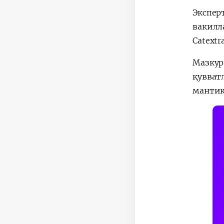
Экспер
вакилл
Catext
Мазкур
қувватл
мантиқ