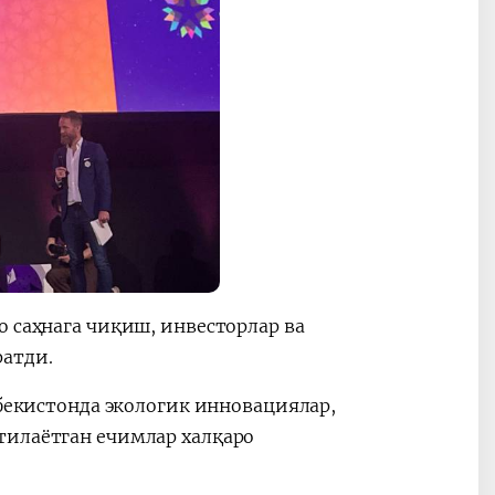
о саҳнага чиқиш, инвесторлар ва
ратди.
збекистонда экологик инновациялар,
тилаётган ечимлар халқаро