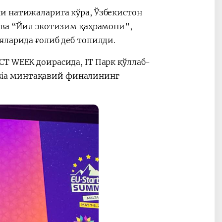
и натижаларига кўра, Ўзбекистон
ова “Йил экотизим қаҳрамони”,
яларида ғолиб деб топилди.
T WEEK доирасида, IT Парк қўллаб-
 Asia минтақавий финалининг