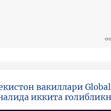
екистон вакиллари Global
алида иккита ғолибликн