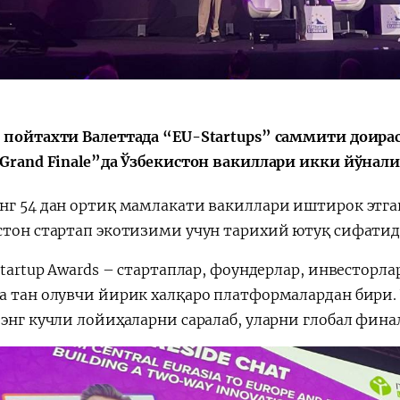
Поручение
Видеоселектор
Президента – в
совещания под
действии
председательс
Президента
Шавката
Мирзиёева
 пойтахти Валеттада “EU-Startups” саммити доираси
 Grand Finale”да Ўзбекистон вакиллари икки йўнал
нг 54 дан ортиқ мамлакати вакиллари иштирок этга
стон стартап экотизими учун тарихий ютуқ сифатид
Startup Awards – стартаплар, фоундерлар, инвесторл
а тан олувчи йирик халқаро платформалардан бири.
 энг кучли лойиҳаларни саралаб, уларни глобал фина