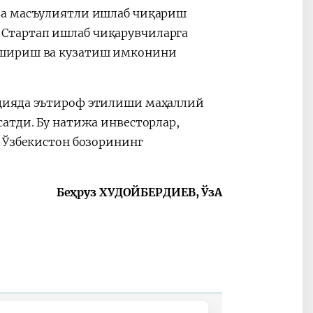
ва масъулиятли ишлаб чиқариш
Стартап ишлаб чиқарувчиларга
кшириш ва кузатиш имконини
ацияда эътироф этилиши маҳаллий
атди. Бу натижа инвесторлар,
н Ўзбекистон бозорининг
Беҳруз ХУДОЙБЕРДИЕВ, ЎзА