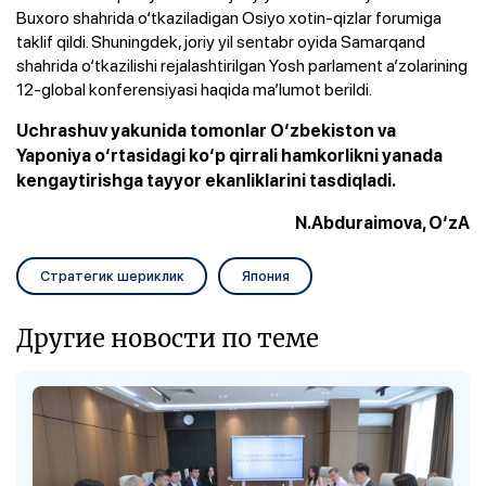
Buxoro shahrida o‘tkaziladigan Osiyo xotin-qizlar forumiga
taklif qildi. Shuningdek, joriy yil sentabr oyida Samarqand
shahrida o‘tkazilishi rejalashtirilgan Yosh parlament a’zolarining
12-global konferensiyasi haqida ma’lumot berildi.
Uchrashuv yakunida tomonlar O‘zbekiston va
Yaponiya o‘rtasidagi ko‘p qirrali hamkorlikni yanada
kengaytirishga tayyor ekanliklarini tasdiqladi.
N.Abduraimova, O‘zA
Стратегик шериклик
Япония
Другие новости по теме