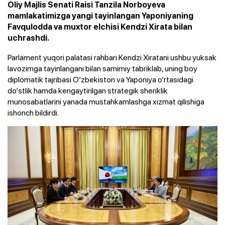
Oliy Majlis Senati Raisi Tanzila Norboyeva
mamlakatimizga yangi tayinlangan Yaponiyaning
Favqulodda va muxtor elchisi Kendzi Xirata bilan
uchrashdi.
Parlament yuqori palatasi rahbari Kendzi Xiratani ushbu yuksak
lavozimga tayinlangani bilan samimiy tabriklab, uning boy
diplomatik tajribasi O‘zbekiston va Yaponiya o‘rtasidagi
do‘stlik hamda kengaytirilgan strategik sheriklik
munosabatlarini yanada mustahkamlashga xizmat qilishiga
ishonch bildirdi.