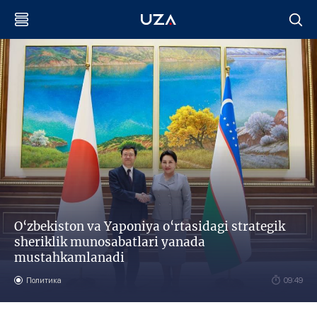
O‘zbekiston va Yaponiya o‘rtasidagi strategik
sheriklik munosabatlari yanada
mustahkamlanadi
Политика
09:49