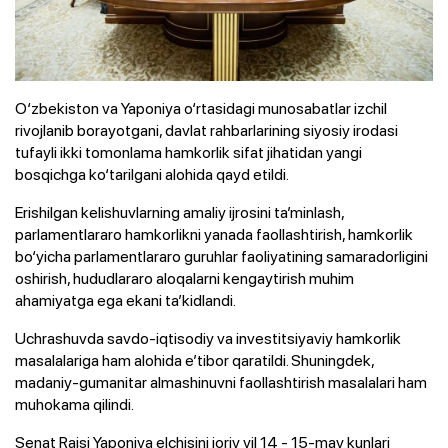
O‘zbekiston va Yaponiya o‘rtasidagi munosabatlar izchil
rivojlanib borayotgani, davlat rahbarlarining siyosiy irodasi
tufayli ikki tomonlama hamkorlik sifat jihatidan yangi
bosqichga ko‘tarilgani alohida qayd etildi.
Erishilgan kelishuvlarning amaliy ijrosini ta’minlash,
parlamentlararo hamkorlikni yanada faollashtirish, hamkorlik
bo‘yicha parlamentlararo guruhlar faoliyatining samaradorligini
oshirish, hududlararo aloqalarni kengaytirish muhim
ahamiyatga ega ekani ta’kidlandi.
Uchrashuvda savdo-iqtisodiy va investitsiyaviy hamkorlik
masalalariga ham alohida e’tibor qaratildi. Shuningdek,
madaniy-gumanitar almashinuvni faollashtirish masalalari ham
muhokama qilindi.
Senat Raisi Yaponiya elchisini joriy yil 14 - 15-may kunlari