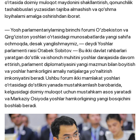
o‘rtasida doimiy muloqot maydonini shakllantirish, qonunchilik
tashabbuslari yuzasidan tajriba almashish va qo‘shma
loyihalarni amalga oshirishdan iborat.
— Yosh parlamentariylarning birinchi forumi O‘zbekiston va
Qirg‘iziston yoshlari o‘rtasidagi munosabatlarda yangi sahifa
ochmoqda, desak yanglishmaymiz, — deydi Yoshlar
parlamenti raisi Otabek Sobitov. — Bu ikki davlat rahbarlari
yaratgan do‘stlik va ishonch muhitini yoshlar darajasida davom
ettirish, parlament diplomatiyasini yangi mazmun bilan boyitish
va yoshlar hamkorligini amaliy natijalarga yo‘naltirish
imkoniyatini beradi. Ushbu forum ikki mamlakat yoshlari
o‘rtasidagi do‘stlikni yanada mustahkamlash barobarida,
kelgusidagi doimiy muloqot uchun mustahkam asos yaratadi
va Markaziy Osiyoda yoshlar hamkorligining yangi bosqichini
boshlab beradi.