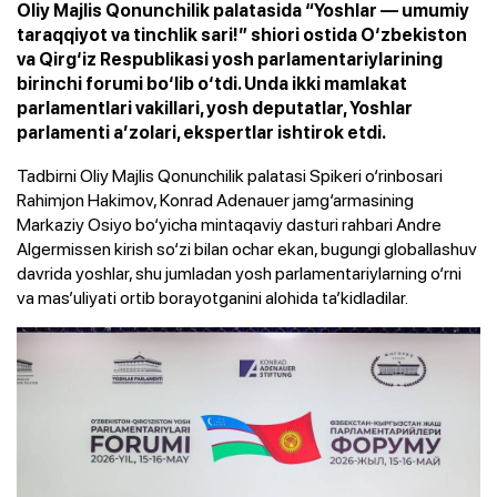
Oliy Majlis Qonunchilik palatasida “Yoshlar — umumiy
taraqqiyot va tinchlik sari!” shiori ostida O‘zbekiston
va Qirg‘iz Respublikasi yosh parlamentariylarining
birinchi forumi bo‘lib o‘tdi. Unda ikki mamlakat
parlamentlari vakillari, yosh deputatlar, Yoshlar
parlamenti a’zolari, ekspertlar ishtirok etdi.
Tadbirni Oliy Majlis Qonunchilik palatasi Spikeri o‘rinbosari
Rahimjon Hakimov, Konrad Adenauer jamg‘armasining
Markaziy Osiyo bo‘yicha mintaqaviy dasturi rahbari Andre
Algermissen kirish so‘zi bilan ochar ekan, bugungi globallashuv
davrida yoshlar, shu jumladan yosh parlamentariylarning o‘rni
va mas’uliyati ortib borayotganini alohida ta’kidladilar.