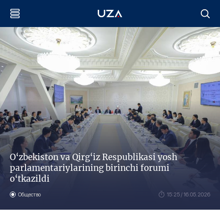
O‘zbekiston va Qirg‘iz Respublikasi yosh
parlamentariylarining birinchi forumi
o‘tkazildi
Общество
15:25 / 16.05.2026