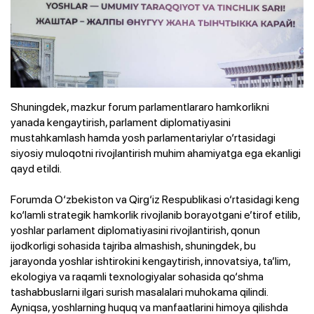
Shuningdek, mazkur forum parlamentlararo hamkorlikni
yanada kengaytirish, parlament diplomatiyasini
mustahkamlash hamda yosh parlamentariylar o‘rtasidagi
siyosiy muloqotni rivojlantirish muhim ahamiyatga ega ekanligi
qayd etildi.
Forumda O‘zbekiston va Qirg‘iz Respublikasi o‘rtasidagi keng
ko‘lamli strategik hamkorlik rivojlanib borayotgani e’tirof etilib,
yoshlar parlament diplomatiyasini rivojlantirish, qonun
ijodkorligi sohasida tajriba almashish, shuningdek, bu
jarayonda yoshlar ishtirokini kengaytirish, innovatsiya, ta’lim,
ekologiya va raqamli texnologiyalar sohasida qo‘shma
tashabbuslarni ilgari surish masalalari muhokama qilindi.
Ayniqsa, yoshlarning huquq va manfaatlarini himoya qilishda