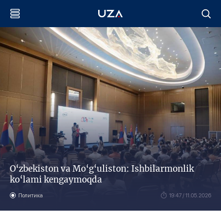
O‘zbekiston va Mo‘g‘uliston: Ishbilarmonlik
ko‘lami kengaymoqda
Политика
19:47 / 11.05.2026