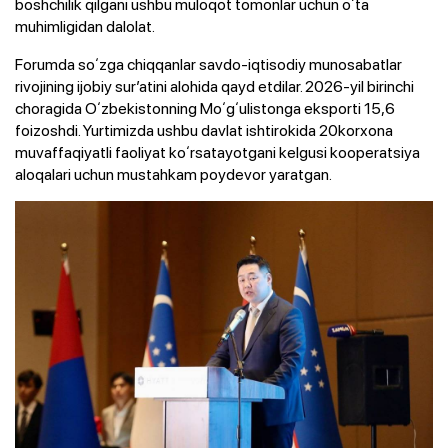
boshchilik qilgani ushbu muloqot tomonlar uchun oʻta
muhimligidan dalolat.
Forumda soʻzga chiqqanlar savdo-iqtisodiy munosabatlar
rivojining ijobiy surʼatini alohida qayd etdilar. 2026-yil birinchi
choragida Oʻzbekistonning Moʻgʻulistonga eksporti 15,6
foizoshdi. Yurtimizda ushbu davlat ishtirokida 20korxona
muvaffaqiyatli faoliyat koʻrsatayotgani kelgusi kooperatsiya
aloqalari uchun mustahkam poydevor yaratgan.