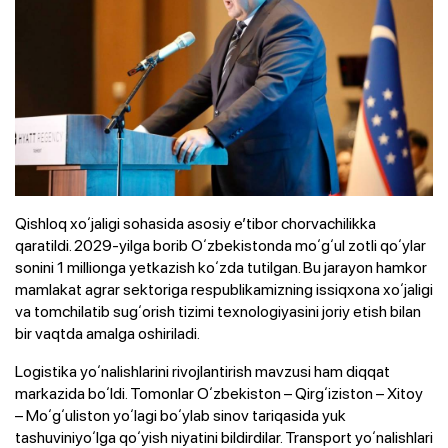
Qishloq xoʻjaligi sohasida asosiy eʼtibor chorvachilikka
qaratildi. 2029-yilga borib Oʻzbekistonda moʻgʻul zotli qoʻylar
sonini 1 millionga yetkazish koʻzda tutilgan. Bu jarayon hamkor
mamlakat agrar sektoriga respublikamizning issiqxona xoʻjaligi
va tomchilatib sugʻorish tizimi texnologiyasini joriy etish bilan
bir vaqtda amalga oshiriladi.
Logistika yoʻnalishlarini rivojlantirish mavzusi ham diqqat
markazida boʻldi. Tomonlar Oʻzbekiston – Qirgʻiziston – Xitoy
– Moʻgʻuliston yoʻlagi boʻylab sinov tariqasida yuk
tashuviniyoʻlga qoʻyish niyatini bildirdilar. Transport yoʻnalishlari