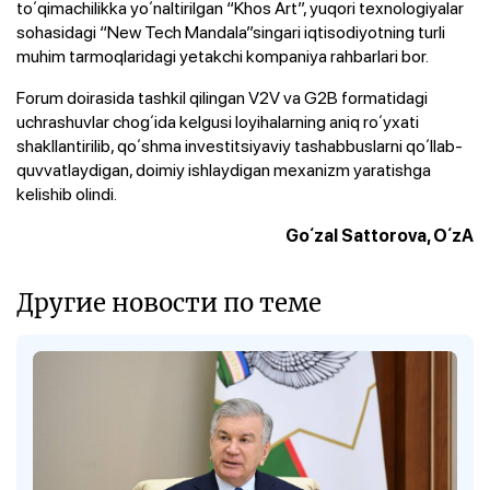
toʻqimachilikka yoʻnaltirilgan “Khos Art”, yuqori texnologiyalar
sohasidagi “New Tech Mandala”singari iqtisodiyotning turli
muhim tarmoqlaridagi yetakchi kompaniya rahbarlari bor.
Forum doirasida tashkil qilingan V2V va G2B formatidagi
uchrashuvlar chogʻida kelgusi loyihalarning aniq roʻyxati
shakllantirilib, qoʻshma investitsiyaviy tashabbuslarni qoʻllab-
quvvatlaydigan, doimiy ishlaydigan mexanizm yaratishga
kelishib olindi.
Goʻzal Sattorova, OʻzA
Другие новости по теме