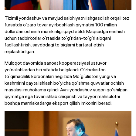
Tizimli yondashuv va mavjud salohiyatni ishgasolish orqali tez
fursatda oʻzaro tovar ayirboshlash qiymatini 100 million
dollardan oshirish mumkinligi qayd etildi. Maqsadga erishish
uchun tadbirkorlar oʻrtasida toʻgʻridan-toʻgʻri aloqani
faollashtirish, savdodagi toʻsiqlarni bartaraf etish
rejalashtirilgan.
Muloqot davomida sanoat kooperatsiyasi ustuvor
yoʻnalishlardan biri sifatida belgilandi. Oʻzbekiston
toʻqimachilik korxonalari negizida Moʻgʻuliston yungi va
kashmirini qayta ishlash boʻyicha qoʻshma quvvatlar ochish
masalasi muhokama qilindi. Ayni yondashuv yuqori qoʻshilgan
qiymatga ega tovar ishlab chiqarish va tayyor mahsulotni
boshqa mamlakatlarga eksport qilish imkonini beradi.