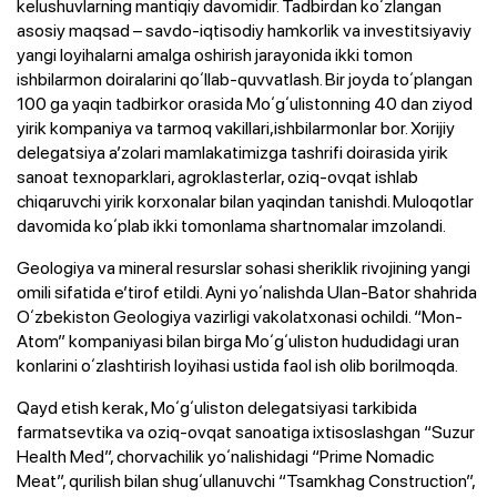
kelushuvlarning mantiqiy davomidir. Tadbirdan koʻzlangan
asosiy maqsad – savdo-iqtisodiy hamkorlik va investitsiyaviy
yangi loyihalarni amalga oshirish jarayonida ikki tomon
ishbilarmon doiralarini qoʻllab-quvvatlash. Bir joyda toʻplangan
100 ga yaqin tadbirkor orasida Moʻgʻulistonning 40 dan ziyod
yirik kompaniya va tarmoq vakillari,ishbilarmonlar bor. Xorijiy
delegatsiya aʼzolari mamlakatimizga tashrifi doirasida yirik
sanoat texnoparklari, agroklasterlar, oziq-ovqat ishlab
chiqaruvchi yirik korxonalar bilan yaqindan tanishdi. Muloqotlar
davomida koʻplab ikki tomonlama shartnomalar imzolandi.
Geologiya va mineral resurslar sohasi sheriklik rivojining yangi
omili sifatida eʼtirof etildi. Ayni yoʻnalishda Ulan-Bator shahrida
Oʻzbekiston Geologiya vazirligi vakolatxonasi ochildi. “Mon-
Atom” kompaniyasi bilan birga Moʻgʻuliston hududidagi uran
konlarini oʻzlashtirish loyihasi ustida faol ish olib borilmoqda.
Qayd etish kerak, Moʻgʻuliston delegatsiyasi tarkibida
farmatsevtika va oziq-ovqat sanoatiga ixtisoslashgan “Suzur
Health Med”, chorvachilik yoʻnalishidagi “Prime Nomadic
Meat”, qurilish bilan shugʻullanuvchi “Tsamkhag Construction”,