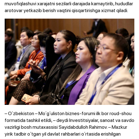
muvofiqlashuvi xarajatni sezilarli darajada kamaytirib, hududlar
arotovar yetkazib berish vaqtini qisqartirishga xizmat qiladi.
– Oʻzbekiston – Moʻgʻuliston biznes-forumi ilk bor roud-shou
formatida tashkil etildi, – deydi Investitsiyalar, sanoat va savdo
vazirligi bosh mutaxassisi Sayidabdulloh Rahimov. – Mazkur
yirik tadbir oʻtgan yil davlat rahbarlari oʻrtasida erishilgan