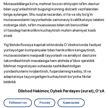
Mutasaddilarga ko‘ra, mehnat bozori ehtiyojini ta’lim dasturi
bilan uyg‘unlashtirish bugungi kunning dolzarb vazifalaridan
biriga aylangan. Shu nuqtai nazardan, o‘rta va oliy bo‘g‘in
mutaxassislarini tayyorlashda zamonaviy kvalifikatsiya talabini
inobatga olish, ta’lim muassasasi bilan ish beruvchilar
o‘rtasidagi hamkorlikni kuchaytirish muhim ahamiyat kasb
etadi.
Yig‘ilishda Rossiya kapitali ishtirokida O‘zbekistonda faoliyat
yuritayotgan kompaniyalar bilan hamkorlikni kengaytirish,
mutaxassislarni maqsadli tayyorlash va amaliyot dasturini
takomillashtirish masalasiga ham alohida e’tibor qaratildi.
Mehnat migratsiyasi sohasida tashkillashtirilgan
yondashuvlarni rivojlantirish, fuqarolarning kasbiy, til va
adaptatsiya tayyorgarligini kuchaytirish bo‘yicha fikrlar
bildirildi.
Dilshod Hakimov, Oybek Pardayev (surat), O‘zA
Ўзбекистон
Россия
Ҳамкорлик