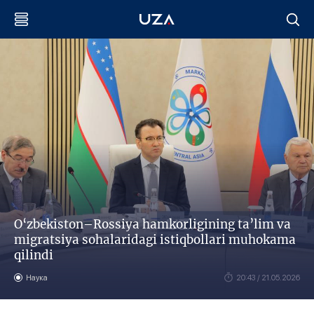
O‘zbekiston–Rossiya hamkorligining ta’lim va
migratsiya sohalaridagi istiqbollari muhokama
qilindi
Наука
20:43 / 21.05.2026