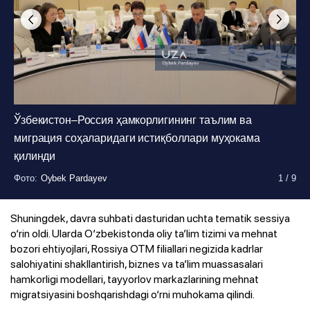
Ўзбекистон–Россия ҳамкорлигининг таълим ва
Фото
:
Oybek Pardayev
1
/
9
миграция соҳаларидаги истиқболлари муҳокама
қилинди
Фото
:
Oybek Pardayev
1
/
9
Фото
:
Oybek Pardayev
1
/
9
Фото
:
Oybek Pardayev
1
/
9
Фото
:
Oybek Pardayev
1
/
9
Фото
:
Oybek Pardayev
1
/
9
Фото
:
Oybek Pardayev
1
/
9
Фото
:
Oybek Pardayev
1
/
9
Фото
:
Oybek Pardayev
1
/
9
Shuningdek, davra suhbati dasturidan uchta tematik sessiya
o‘rin oldi. Ularda O‘zbekistonda oliy ta’lim tizimi va mehnat
bozori ehtiyojlari, Rossiya OTM filiallari negizida kadrlar
salohiyatini shakllantirish, biznes va ta’lim muassasalari
hamkorligi modellari, tayyorlov markazlarining mehnat
migratsiyasini boshqarishdagi o‘rni muhokama qilindi.