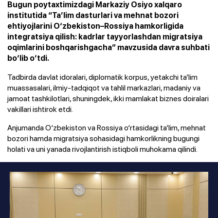
Bugun poytaxtimizdagi Markaziy Osiyo xalqaro
institutida “Ta’lim dasturlari va mehnat bozori
ehtiyojlarini O‘zbekiston–Rossiya hamkorligida
integratsiya qilish: kadrlar tayyorlashdan migratsiya
oqimlarini boshqarishgacha” mavzusida davra suhbati
bo‘lib o‘tdi.
Tadbirda davlat idoralari, diplomatik korpus, yetakchi ta’lim
muassasalari, ilmiy-tadqiqot va tahlil markazlari, madaniy va
jamoat tashkilotlari, shuningdek, ikki mamlakat biznes doiralari
vakillari ishtirok etdi.
Anjumanda O‘zbekiston va Rossiya o‘rtasidagi ta’lim, mehnat
bozori hamda migratsiya sohasidagi hamkorlikning bugungi
holati va uni yanada rivojlantirish istiqboli muhokama qilindi.