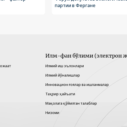
партии в Фергане
Илм-фан бўлими (электрон ж
рожаат
Илмий иш эълонлари
Илмий йўналишлар
Инновацион ғоялар ва ишланмалар
Таҳрир ҳайъати
Мақолага қўйилган талаблар
Низоми