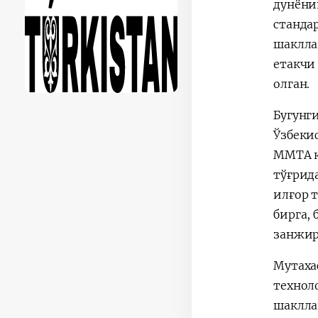
дунёни
станда
шаклла
етакчи
олган.
Бугунг
Ўзбеки
MMTA к
тўғрид
илғор 
бирга,
занжир
Мутаха
технол
шаклла