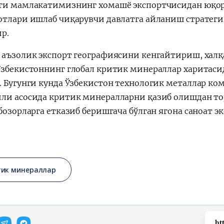
ги мамлакатимизнинг хомашё экспортчисидан юқор
отлари ишлаб чиқарувчи давлатга айланиш стратег
р.
 аъзолик экспорт географиясини кенгайтириш, ха
Ўзбекистоннинг глобал критик минераллар харитас
. Бугунги кунда Ўзбекистон технологик металлар к
ли асосида критик минералларни қазиб олишдан тор
 бозорларга етказиб беришгача бўлган ягона саноат
тик минераллар
ht