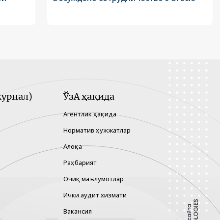
урнал)
ЎзА ҳақида
Агентлик ҳақида
Норматив ҳужжатлар
Алоқа
Раҳбарият
Очиқ маълумотлар
Ички аудит хизмати
Вакансия