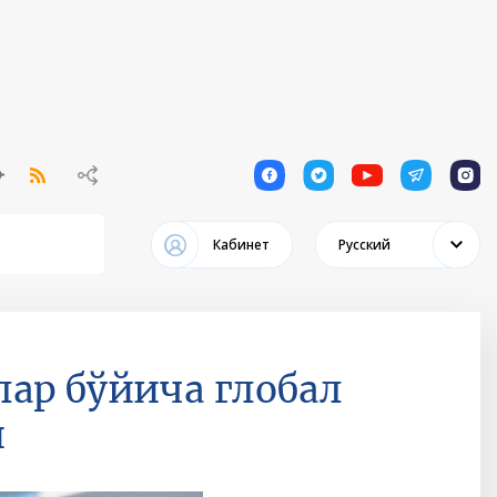
1
1
1
1
1
Кабинет
Русский
ар бўйича глобал
и