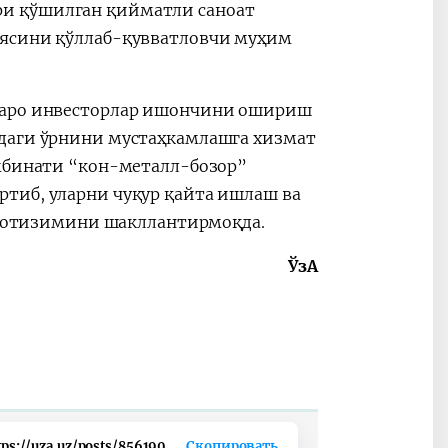
и қўшилган қийматли саноат
иясини қўллаб-қувватловчи муҳим
лқаро инвесторлар ишончини ошириш
идаги ўрнини мустаҳкамлашга хизмат
омбинати “кон-металл-бозор”
тиб, уларни чуқур қайта ишлаш ва
 экотизимини шакллантирмоқда.
ЎзА
tps://uza.uz/posts/856190
Скопировать