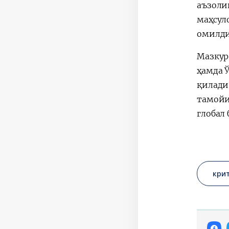
аъзоли
маҳсул
омилди
Мазкур
ҳамда 
қилади
тамойи
глобал
кри