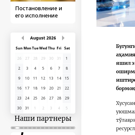
Постановление и
Поездки
его исполнение
Президента
August
2026
Бугунг
Sun
Mon
Tue
Wed
Thu
Fri
Sat
аҳамия
26
27
28
29
30
31
1
яшил э
2
3
4
5
6
7
8
оширмо
9
10
11
12
13
14
15
иштиро
бормоқ
16
17
18
19
20
21
22
23
24
25
26
27
28
29
Хусуса
30
31
1
2
3
4
5
уюшмал
Наши партнеры
тўлақо
ресурс