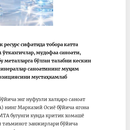
ные
После визита
2025 год – Го
Президента…
охраны
твом
окружающей
и «зеленой»
экономики
 ресурс сифатида тобора катта
 ўтказгичлар, мудофаа саноати,
 металларга бўлган талабни кескин
минераллар саноатининг муҳим
позициясини мустаҳкамлаб
ўйича энг нуфузли халқаро саноат
A) нинг Марказий Осиё бўйича ягона
MMTA бугунги кунда критик хомашё
ал таъминот занжирлари бўйича