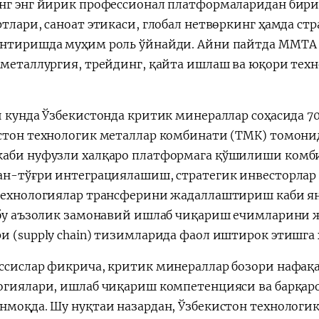
нг энг йирик профессионал платформаларидан бири 
ртлари, саноат этикаси, глобал нетвөркинг ҳамда с
нтиришда муҳим роль ўйнайди. Айни пайтда MMTA 
 металлургия, трейдинг, қайта ишлаш ва юқори тех
и кунда Ўзбекистонда критик минераллар соҳасида 7
стон технологик металлар комбинати (ТМК) томон
аби нуфузли халқаро платформага қўшилиши комбин
ан-тўғри интеграциялашиш, стратегик инвесторлар
технологиялар трансферини жадаллаштириш каби я
 бу аъзолик замонавий ишлаб чиқариш ечимларини 
и (supply chain) тизимларида фаол иштирок этишга
ссислар фикрича, критик минераллар бозори нафақа
огиялари, ишлаб чиқариш компетенцияси ва барқар
нмоқда. Шу нуқтаи назардан, Ўзбекистон технолог