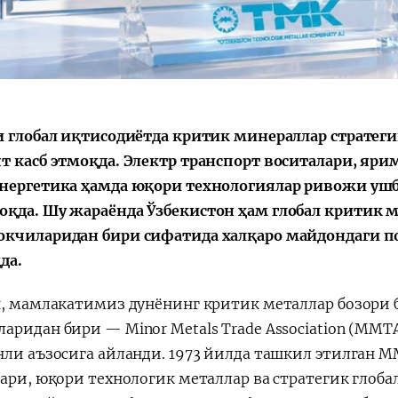
Поручение
Видеоселектор
Президента – в
совещания под
действии
председательс
Президента
Шавката
Мирзиёева
и глобал иқтисодиётда критик минераллар стратегик
т касб этмоқда. Электр транспорт воситалари, ярим
нергетика ҳамда юқори технологиялар ривожи ушбу
қда. Шу жараёнда Ўзбекистон ҳам глобал критик 
кчиларидан бири сифатида халқаро майдондаги 
да.
н, мамлакатимиз дунёнинг критик металлар бозори б
аридан бири — Minor Metals Trade Association (MMT
нли аъзосига айланди. 1973 йилда ташкил этилган 
лари, юқори технологик металлар ва стратегик глоб