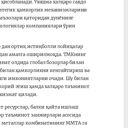
ҳисобланади. Уюшма халқаро савдо
тратегик ҳамкорлик механизмларини
аъзолари қаторидан дунёнинг
нологиялар компаниялари ўрин
0 дан ортиқ истиқболли лойиҳалар
идан амалга оширилмоқда. ТМКнинг
ат олдида глобал бозорлар билан
 билан ҳамкорликни кенгайтириш ва
нги имкониятларни очади. Шу билан
жорий этиш ҳамда халқаро таъминот
 хизмат қилади.
т ресурслар, балки қайта ишлаш
ор таъминот занжирлари асосида
ик металлар комбинатининг MMTA га