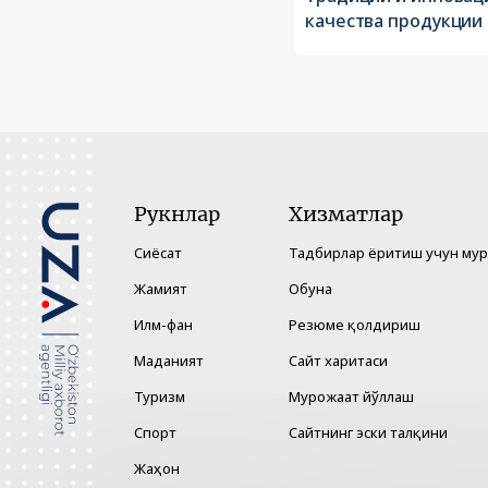
качества продукции
Рукнлар
Хизматлар
Сиёсат
Тадбирлар ёритиш учун му
Жамият
Обуна
Илм-фан
Резюме қолдириш
Маданият
Сайт харитаси
Туризм
Мурожаат йўллаш
Спорт
Сайтнинг эски талқини
Жаҳон