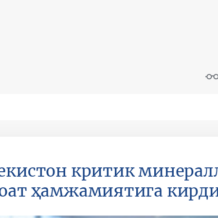
екистон критик минералл
оат ҳамжамиятига кирд