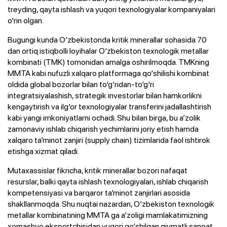
treyding, qayta ishlash va yuqori texnologiyalar kompaniyalari
o‘rin olgan.
Bugungi kunda O‘zbekistonda kritik minerallar sohasida 70
dan ortiq istiqbolli loyihalar O‘zbekiston texnologik metallar
kombinati (TMK) tomonidan amalga oshirilmoqda. TMKning
MMTA kabi nufuzli xalqaro platformaga qo‘shilishi kombinat
oldida global bozorlar bilan to‘g‘ridan-to‘g‘ri
integratsiyalashish, strategik investorlar bilan hamkorlikni
kengaytirish va ilg‘or texnologiyalar transferini jadallashtirish
kabi yangi imkoniyatlarni ochadi. Shu bilan birga, bu a’zolik
zamonaviy ishlab chiqarish yechimlarini joriy etish hamda
xalqaro ta’minot zanjiri (supply chain) tizimlarida faol ishtirok
etishga xizmat qiladi.
Mutaxassislar fikricha, kritik minerallar bozori nafaqat
resurslar, balki qayta ishlash texnologiyalari, ishlab chiqarish
kompetensiyasi va barqaror ta’minot zanjirlari asosida
shakllanmoqda. Shu nuqtai nazardan, O‘zbekiston texnologik
metallar kombinatining MMTA ga a’zoligi mamlakatimizning
xomashyo eksportchisidan yuqori qo‘shilgan qiymatli sanoat