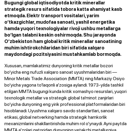
Bugungi global iqtisodiyotda kritik minerallar
strategik resurs sifatida tobora katta ahamiyat kasb
etmoqda. Elektr transport vositalari, yarim
o‘tkazgichlar, mudofaa sanoati, yashil energetika
hamda yuqori texnologiyalar rivoji ushbu metallarga
bo‘lgan talabni keskin oshirmoqda. Shu jarayonda
O‘zbekiston ham global kritik minerallar sanoatining
muhim ishtirokchilaridan biri sifatida xalqaro
maydondagi pozitsiyasini mustahkamlab bormoqda.
Xususan, mamlakatimiz dunyoning kritik metallar bozori
bo‘yicha eng nufuzli xalqaro sanoat uyushmalaridan biri —
Minor Metals Trade Association (MMTA) ning Markaziy Osiyo
bo‘yicha yagona to‘laqonli a’zosiga aylandi. 1973-yilda tashkil
etilgan MMTA bugungi kunda kritik xomashyo resurslari, yuqori
texnologik metallar va strategik global ta’minot zanjirlari
bo‘yicha dunyoning eng yirik professional platformalaridan biri
hisoblanadi. Uyushma xalqaro savdo standartlari, sanoat
etikasi, global netvөrking hamda strategik hamkorlik
mexanizmlarini shakllantirishda muhim rol o‘ynaydi. Ayni paytda
MMTA a’zolari qatoridan dunyoning yetakchi metallurgiya,