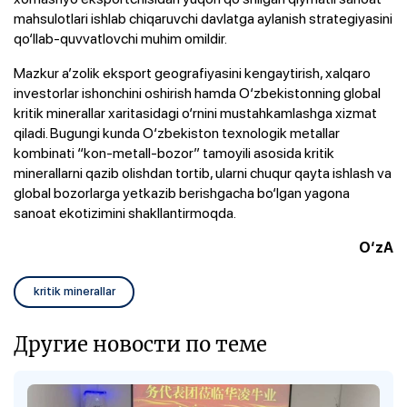
mahsulotlari ishlab chiqaruvchi davlatga aylanish strategiyasini
qo‘llab-quvvatlovchi muhim omildir.
Mazkur a’zolik eksport geografiyasini kengaytirish, xalqaro
investorlar ishonchini oshirish hamda O‘zbekistonning global
kritik minerallar xaritasidagi o‘rnini mustahkamlashga xizmat
qiladi. Bugungi kunda O‘zbekiston texnologik metallar
kombinati “kon-metall-bozor” tamoyili asosida kritik
minerallarni qazib olishdan tortib, ularni chuqur qayta ishlash va
global bozorlarga yetkazib berishgacha bo‘lgan yagona
sanoat ekotizimini shakllantirmoqda.
O‘zA
kritik minerallar
Другие новости по теме