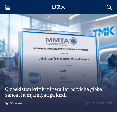
O‘zbekiston kritik minerallar bo‘yicha global
sanoat hamjamiyatiga kirdi
Общество
12:31 / 12.05.2026