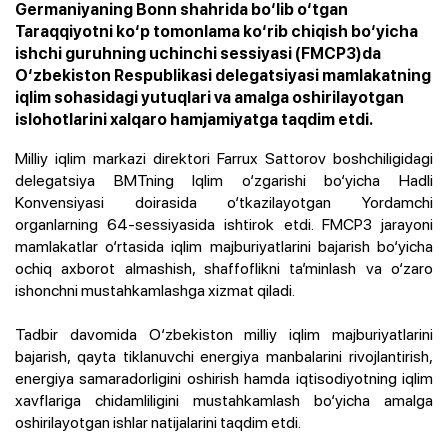
Germaniyaning Bonn shahrida bo‘lib o‘tgan
Taraqqiyotni ko‘p tomonlama ko‘rib chiqish bo‘yicha
ishchi guruhning uchinchi sessiyasi (FMCP3)da
O‘zbekiston Respublikasi delegatsiyasi mamlakatning
iqlim sohasidagi yutuqlari va amalga oshirilayotgan
islohotlarini xalqaro hamjamiyatga taqdim etdi.
Milliy iqlim markazi direktori Farrux Sattorov boshchiligidagi
delegatsiya BMTning Iqlim o‘zgarishi bo‘yicha Hadli
Konvensiyasi doirasida o‘tkazilayotgan Yordamchi
organlarning 64-sessiyasida ishtirok etdi. FMCP3 jarayoni
mamlakatlar o‘rtasida iqlim majburiyatlarini bajarish bo‘yicha
ochiq axborot almashish, shaffoflikni ta’minlash va o‘zaro
ishonchni mustahkamlashga xizmat qiladi.
Tadbir davomida O‘zbekiston milliy iqlim majburiyatlarini
bajarish, qayta tiklanuvchi energiya manbalarini rivojlantirish,
energiya samaradorligini oshirish hamda iqtisodiyotning iqlim
xavflariga chidamliligini mustahkamlash bo‘yicha amalga
oshirilayotgan ishlar natijalarini taqdim etdi.