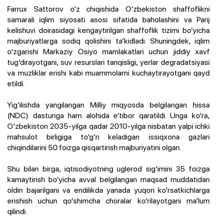
Farrux Sattorov o‘z chiqishida O‘zbekiston shaffoflikni
samarali iqlim siyosati asosi sifatida baholashini va Parij
kelishuvi doirasidagi kengaytirilgan shaffoflik tizimi bo‘yicha
majburiyatlarga sodiq qolishini ta’kidladi. Shuningdek, iqlim
o‘zgarishi Markaziy Osiyo mamlakatlari uchun jiddiy xavf
tug‘dirayotgani, suv resurslari tanqisligi, yerlar degradatsiyasi
va muzliklar erishi kabi muammolarni kuchaytirayotgani qayd
etildi.
Yig‘ilishda yangilangan Milliy miqyosda belgilangan hissa
(NDC) dasturiga ham alohida e’tibor qaratildi. Unga ko‘ra,
O‘zbekiston 2035-yilga qadar 2010-yilga nisbatan yalpi ichki
mahsulot birligiga to‘g‘ri keladigan issiqxona gazlari
chiqindilarini 50 foizga qisqartirish majburiyatini olgan.
Shu bilan birga, iqtisodiyotning uglerod sig‘imini 35 foizga
kamaytirish bo‘yicha avval belgilangan maqsad muddatidan
oldin bajarilgani va endilikda yanada yuqori ko‘rsatkichlarga
erishish uchun qo‘shimcha choralar ko‘rilayotgani ma’lum
qilindi.