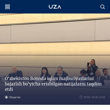
O‘zbekiston Bonnda iqlim majburiyatlarini
bajarish bo‘yicha erishilgan natijalarni taqdim
etdi
Общество
16:50 / 16.06.2026