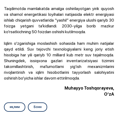
Taqdimotda mamlakatda amalga oshirilayotgan yirik quyosh
va shamol energetikasi loyihalari natijasida elektr energiyasi
ishlab chiqarish quvvatlarida “yashil” energiya ulushi qariyb 30
foizga yetgani ta’kidlandi. 2030-yilga borib mazkur
ko‘rsatkichning 50 foizdan oshishi kutilmoqda.
Iqlim o‘zgarishiga moslashish sohasida ham muhim natijalar
qayd etildi. Suv tejovchi texnologiyalarni keng joriy etish
hisobiga har yili qariyb 10 milliard kub metr suv tejalmoqda.
Shuningdek, issiqxona gazlari inventarizatsiyasi tizimini
takomillashtirish, ma’lumotlarni yig‘ish mexanizmlarini
rivojlantirish va iqlim hisobotlarini tayyorlash salohiyatini
oshirish bo‘yicha ishlar davom ettirilmoqda.
Muhayyo Toshqorayeva,
O‘zA
иқлим
Бонн