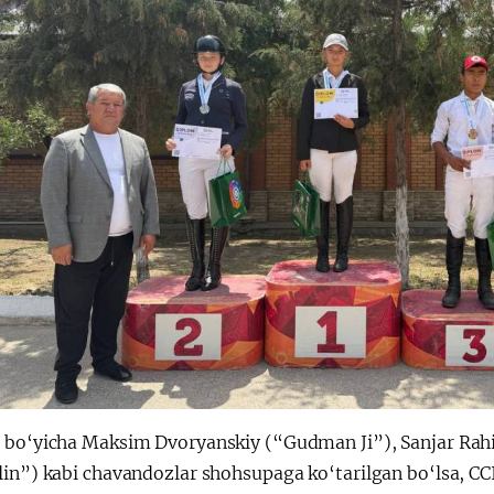
 bo‘yicha Maksim Dvoryanskiy (“Gudman Ji”), Sanjar Ra
lin”) kabi chavandozlar shohsupaga ko‘tarilgan bo‘lsa, CC