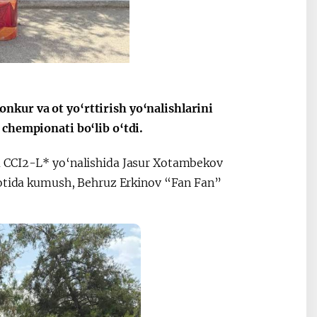
ные
После визита
2025 год – Го
Президента…
охраны
твом
окружающей
и «зеленой»
экономики
kur va ot yo‘rttirish yo‘nalishlarini
 chempionati bo‘lib o‘tdi.
a CCI2-L* yo‘nalishida Jasur Xotambekov
i otida kumush, Behruz Erkinov “Fan Fan”