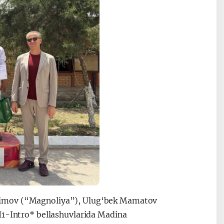
himov (“Magnoliya”), Ulug‘bek Mamatov
I1-Intro* bellashuvlarida Madina