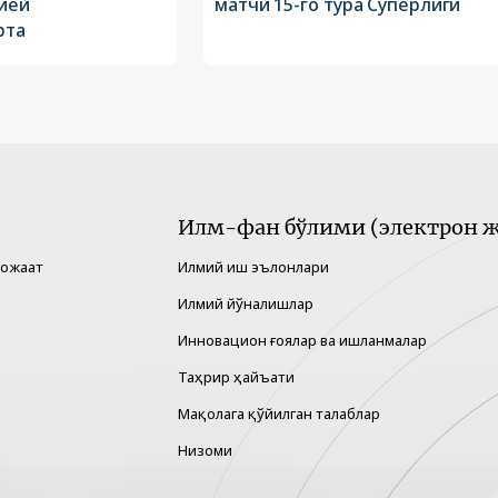
ией
матчи 15-го тура Суперлиги
рта
Илм-фан бўлими (электрон ж
рожаат
Илмий иш эълонлари
Илмий йўналишлар
Инновацион ғоялар ва ишланмалар
Таҳрир ҳайъати
Мақолага қўйилган талаблар
Низоми