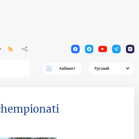
1
1
1
1
1
Кабинет
Русский
 chempionati