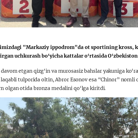
Поручение
Видеоселектор
Президента – в
совещания под
действии
председательс
Президента
Шавката
Мирзиёева
imizdagi "Markaziy ippodrom"da ot sportining kross, kon
tirgan uchkurash bo‘yicha kattalar o‘rtasida O‘zbekiston
 davom etgan qizg‘in va murosasiz bahslar yakuniga ko‘r
 laqabli tulporida oltin, Abror Esonov esa “Chinor” noml
 olgan otida bronza medalini qo‘lga kiritdi.