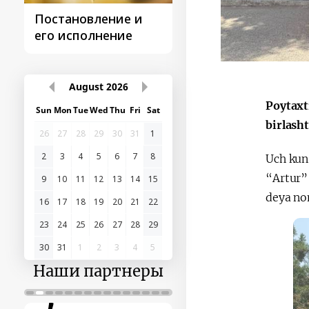
Постановление и
Поездки
его исполнение
Президента
August
2026
Poytaxt
Sun
Mon
Tue
Wed
Thu
Fri
Sat
birlash
26
27
28
29
30
31
1
2
3
4
5
6
7
8
Uch kun
“Artur”
9
10
11
12
13
14
15
deya nom
16
17
18
19
20
21
22
23
24
25
26
27
28
29
30
31
1
2
3
4
5
Наши партнеры