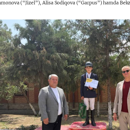
monova (“Jizel”), Alisa Sodiqova (“Garpus”) hamda Bekzo