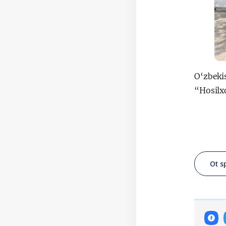
O‘zbeki
“Hosilxo
Ot s