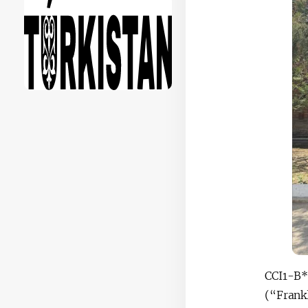
CCI1-B*
(“Frank