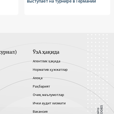
выступает на турнире в Германии
урнал)
ЎзА ҳақида
Агентлик ҳақида
Норматив ҳужжатлар
Алоқа
Раҳбарият
Очиқ маълумотлар
Ички аудит хизмати
Вакансия