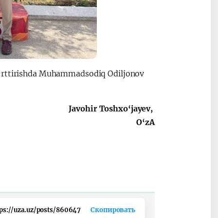
o‘rttirishda Muhammadsodiq Odiljonov
Javohir Toshxo‘jayev,
O‘zA
ps://uza.uz/posts/860647
Скопировать