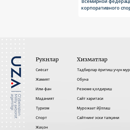
Всемирной федерац
корпоративного спо
Рукнлар
Хизматлар
Сиёсат
Тадбирлар ёритиш учун му
Жамият
Обуна
Илм-фан
Резюме қолдириш
Маданият
Сайт харитаси
Туризм
Мурожаат йўллаш
Спорт
Сайтнинг эски талқини
Жаҳон