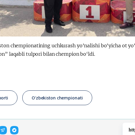
ston chempionatining uchkurash yo‘nalishi bo‘yicha ot y
n” laqabli tulpori bilan chempion bo‘ldi.
porti
O‘zbekiston chempionati
htt