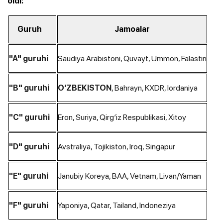
oldi:
Guruh
Jamoalar
Saudiya Arabistoni, Quvayt, Ummon, Falastin
"A" guruhi
, Bahrayn, KXDR, Iordaniya
"B" guruhi
O‘ZBEKISTON
Eron, Suriya, Qirg‘iz Respublikasi, Xitoy
"C" guruhi
Avstraliya, Tojikiston, Iroq, Singapur
"D" guruhi
Janubiy Koreya, BAA, Vetnam, Livan/Yaman
"E" guruhi
Yaponiya, Qatar, Tailand, Indoneziya
"F" guruhi