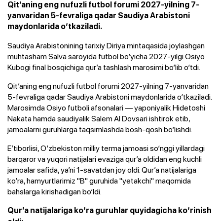
Qit’aning eng nufuzli futbol forumi 2027-yilning 7-
yanvaridan 5-fevraliga qadar Saudiya Arabistoni
maydonlarida o‘tkaziladi.
Saudiya Arabistonining tarixiy Diriya mintaqasida joylashgan
muhtasham Salva saroyida futbol bo‘yicha 2027-yilgi Osiyo
Kubogi final bosqichiga qur’a tashlash marosimi bo‘lib o‘tdi.
Qit’aning eng nufuzli futbol forumi 2027-yilning 7-yanvaridan
5-fevraliga qadar Saudiya Arabistoni maydonlarida o‘tkaziladi.
Marosimda Osiyo futboli afsonalari — yaponiyalik Hidetoshi
Nakata hamda saudiyalik Salem Al Dovsari ishtirok etib,
jamoalarni guruhlarga taqsimlashda bosh-qosh bo‘lishdi.
E’tiborlisi, O‘zbekiston milliy terma jamoasi so‘nggi yillardagi
barqaror va yuqori natijalari evaziga qur’a oldidan eng kuchli
jamoalar safida, ya’ni 1-savatdan joy oldi. Qur’a natijalariga
ko‘ra, hamyurtlarimiz "B" guruhida "yetakchi" maqomida
bahslarga kirishadigan bo‘ldi.
Qur’a natijalariga ko‘ra guruhlar quyidagicha ko‘rinish