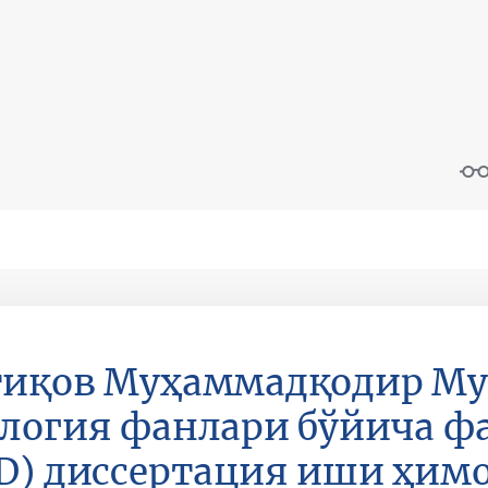
иқов Муҳаммадқодир Му
логия фанлари бўйича ф
D) диссертация иши ҳим