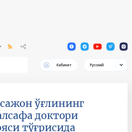
1
1
1
1
1
Кабинет
Русский
сажон ўғлининг
алсафа доктори
ояси тўғрисида