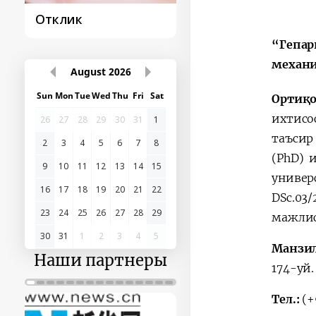
Отклик
Постановление и
его исполнение
“Гепар
механи
August
2026
Sun
Mon
Tue
Wed
Thu
Fri
Sat
Ортиқ
ихтисо
26
27
28
29
30
31
1
таъсир
2
3
4
5
6
7
8
(PhD) 
9
10
11
12
13
14
15
униве
16
17
18
19
20
21
22
DSc.03
23
24
25
26
27
28
29
мажлис
30
31
1
2
3
4
5
Манзи
Наши партнеры
174-уй.
Тел.:
(+