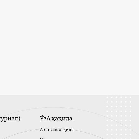
урнал)
ЎзА ҳақида
Агентлик ҳақида