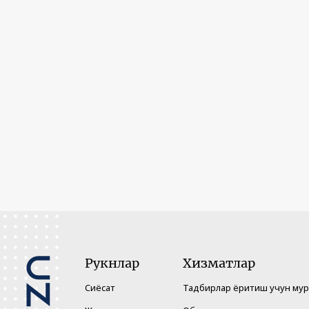
Рукнлар
Хизматлар
Сиёсат
Тадбирлар ёритиш учун му