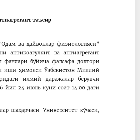
Видеоселекторные
После визит
совещания под
Президента
нтиагрегант таъсир
председательством
Президента
Шавката
 “Одам ва ҳайвонлар физиологияси”
Мирзиёева
ни антикоагулянт ва антиагрегант
я фанлари бўйича фалсафа доктори
ия иши ҳимояси Ўзбекистон Миллий
ридаги илмий даражалар берувчи
26 йил 24 июнь куни соат 14:00 даги
лар шаҳарчаси, Университет кўчаси,