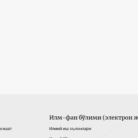
Илм-фан бўлими (электрон ж
рожаат
Илмий иш эълонлари