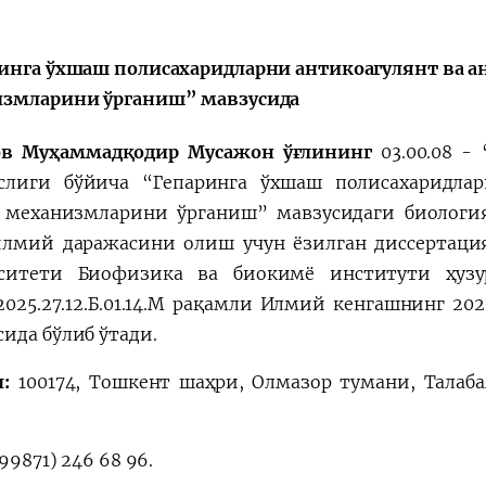
Поездки
Поручение
Президента
Президента – в
инга ўхшаш полисахаридларни антикоагулянт ва а
действии
змларини ўрганиш” мавзусида
ов Муҳаммадқодир Мусажон ўғлининг
03.00.08 -
слиги бўйича “Гепаринга ўхшаш полисахаридлар
 механизмларини ўрганиш” мавзусидаги биологи
илмий даражасини олиш учун ёзилган диссертац
рситети Биофизика ва биокимё институти ҳузу
/2025.27.12.Б.01.14.М рақамли Илмий кенгашнинг 20
ида бўлиб ўтади.
л:
100174,
Тошкент шаҳри, Олмазор тумани, Талаба
99871) 246 68 96.