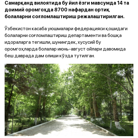
Самарқанд вилоятида бу йил ёзги мавсумда 14 та
доимий оромгоҳда 8700 нафардан ортиқ
болаларни соғломлаштириш режалаштирилган.
Ўзбекистон касаба уюшмалари федерацияси қошидаги
болаларни соғломлаштириш департаменти ва бошқа
идораларга тегишли, шунингдек, хусусий бу
оромгоҳларда болалар июнь-август ойлари давомида
беш даврада дам олиши кўзда тутилган.