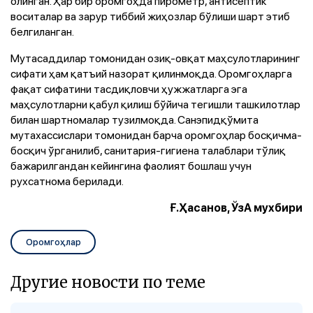
олинган. Ҳар бир оромгоҳда пирометр, антисептик
воситалар ва зарур тиббий жиҳозлар бўлиши шарт этиб
белгиланган.
Мутасаддилар томонидан озиқ-овқат маҳсулотларининг
сифати ҳам қатъий назорат қилинмоқда. Оромгоҳларга
фақат сифатини тасдиқловчи ҳужжатларга эга
маҳсулотларни қабул қилиш бўйича тегишли ташкилотлар
билан шартномалар тузилмоқда. Санэпидқўмита
мутахассислари томонидан барча оромгоҳлар босқичма-
босқич ўрганилиб, санитария-гигиена талаблари тўлиқ
бажарилгандан кейингина фаолият бошлаш учун
рухсатнома берилади.
Ғ.Ҳасанов, ЎзА мухбири
Оромгоҳлар
Другие новости по теме