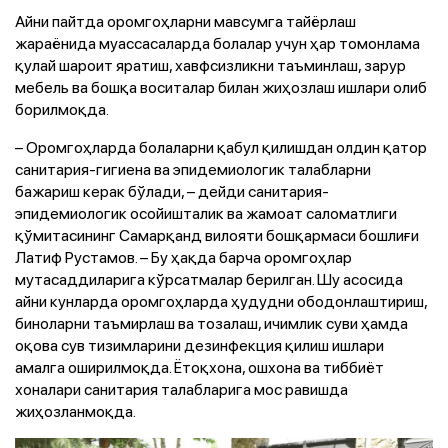
Айни пайтда оромгоҳларни мавсумга тайёрлаш
жараёнида муассасаларда болалар учун ҳар томонлама
қулай шароит яратиш, хавфсизликни таъминлаш, зарур
мебель ва бошқа воситалар билан жиҳозлаш ишлари олиб
борилмоқда.
– Оромгоҳларда болаларни қабул қилишдан олдин қатор
санитария-гигиена ва эпидемиологик талабларни
бажариш керак бўлади, – дейди санитария-
эпидемиологик осойишталик ва жамоат саломатлиги
қўмитасининг Самарқанд вилояти бошқармаси бошлиғи
Латиф Рустамов. – Бу ҳақда барча оромгоҳлар
мутасаддиларига кўрсатмалар берилган. Шу асосида
айни кунларда оромгоҳларда ҳудудни ободонлаштириш,
биноларни таъмирлаш ва тозалаш, ичимлик суви ҳамда
оқова сув тизимларини дезинфекция қилиш ишлари
амалга оширилмоқда. Ётоқхона, ошхона ва тиббиёт
хоналари санитария талабларига мос равишда
жиҳозланмоқда.