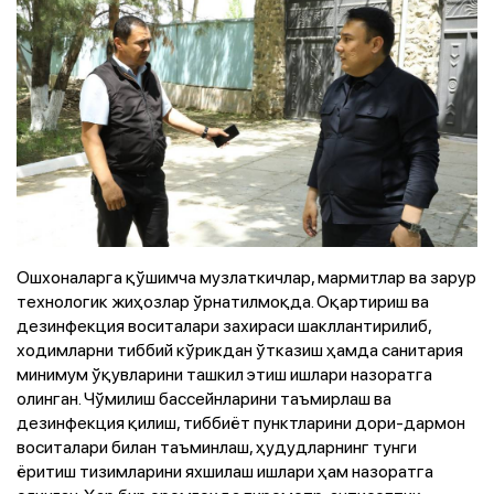
Ошхоналарга қўшимча музлаткичлар, мармитлар ва зарур
технологик жиҳозлар ўрнатилмоқда. Оқартириш ва
дезинфекция воситалари захираси шакллантирилиб,
ходимларни тиббий кўрикдан ўтказиш ҳамда санитария
минимум ўқувларини ташкил этиш ишлари назоратга
олинган. Чўмилиш бассейнларини таъмирлаш ва
дезинфекция қилиш, тиббиёт пунктларини дори-дармон
воситалари билан таъминлаш, ҳудудларнинг тунги
ёритиш тизимларини яхшилаш ишлари ҳам назоратга