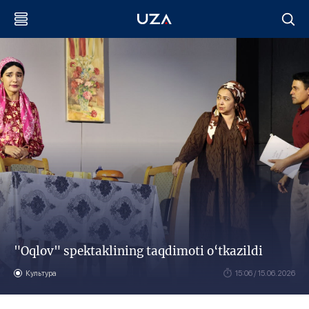
"Oqlov" spektaklining taqdimoti o‘tkazildi
Культура
15:06 / 15.06.2026