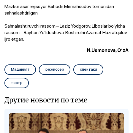
Mazkur asar rejissyor Bahodir Mirmahsudov tomonidan
sahnalashtirilgan.
Sahnalashtiruvchi rassom – Laziz Yodgorov. Liboslar bo‘yicha
rassom – Rayhon Yo‘ldosheva. Bosh rolni Azamat Hazratqulov
ijro etgan.
N.Usmonova, O‘zA
Маданият
режиссёр
спектакл
театр
Другие новости по теме