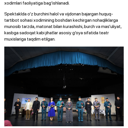
xodimlari faoliyatiga bag‘ishlanadi.
Spektaklda o‘z burchini halol va vijdonan bajargan huquq-
tartibot sohasi xodimining boshdan kechirgan nohaqliklarga
munosib tarzda, matonat bilan kurashishi, burch va mas’uliyat,
kasbga sadoqat kabi jihatlar asosiy g‘oya sifatida teatr
muxislariga taqdim etilgan.