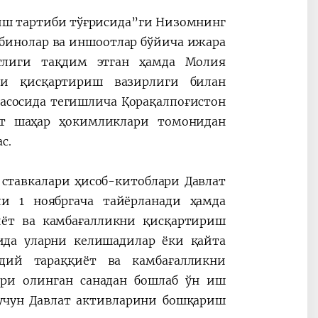
иш тартиби тўғрисида”ги Низомнинг
 бинолар ва иншоотлар бўйича ижара
тлиги тақдим этган ҳамда Молия
ни қисқартириш вазирлиги билан
асосида тегишлича Қорақалпоғистон
нт шаҳар ҳокимликлари томонидан
с.
ставкалари ҳисоб-китоблари Давлат
и 1 ноябргача тайёрланади ҳамда
ёт ва камбағалликни қисқартириш
ида уларни келишадилар ёки қайта
ий тараққиёт ва камбағалликни
ари олинган санадан бошлаб ўн иш
учун Давлат активларини бошқариш