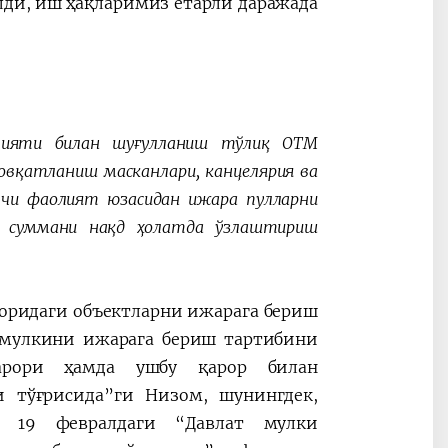
ди, иш ҳақларимиз етарли даражада
олияти билан шуғулланиш тўлиқ ОТМ
вқатланиш масканлари, канцелярия ва
чи фаолият юзасидан ижара пулларни
н суммани нақд ҳолатда ўзлаштириш
оридаги объектларни ижарага бериш
 мулкини ижарага бериш тартибини
қарори ҳамда ушбу қарор билан
и тўғрисида”ги Низом, шунингдек,
л 19 февралдаги “Давлат мулки