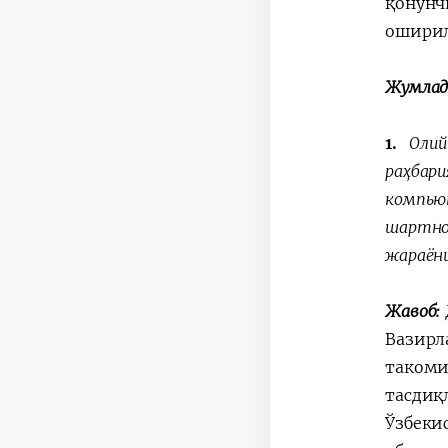
қонунч
ошири
Жумлад
1.
Оли
раҳбар
компью
шартно
жараёни
Жавоб:
Вазирл
таком
тасдиқ
Ўзбек