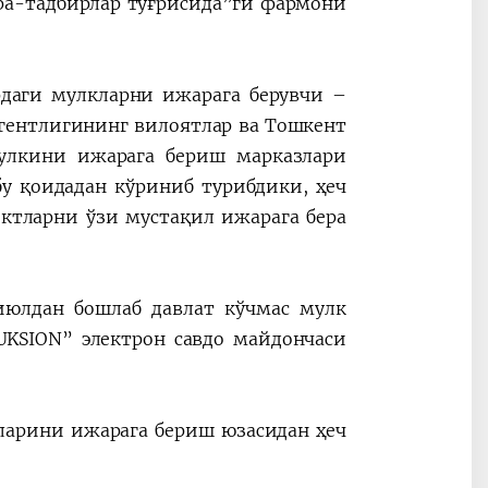
ра-тадбирлар тўғрисида”ги фармони
рдаги мулкларни ижарага берувчи –
гентлигининг вилоятлар ва Тошкент
мулкини ижарага бериш марказлари
у қоидадан кўриниб турибдики, ҳеч
ектларни ўзи мустақил ижарага бера
июлдан бошлаб давлат кўчмас мулк
UKSION” электрон савдо майдончаси
ларини ижарага бериш юзасидан ҳеч