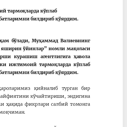
ные
После визита
2025 год – Го
ий тармоқларда кўплаб
Президента…
охраны
абатларимни билдириб қўярдим.
твом
окружающей
и «зеленой»
экономики
 ҳам бўлади, Муҳаммад Валиевнинг
и яширин ўйинлар” номли мақоласи
рши курашиш агентлигига ҳавола
 ёки ижтимоий тармоқларда кўплаб
сабатларимни билдириб қўярдим.
ароларимиз қийналиб турган бир
 кайфиятини кўчайтириши, эндигина
ми ҳақида фикрлари салбий томонга
рмоқчиман.