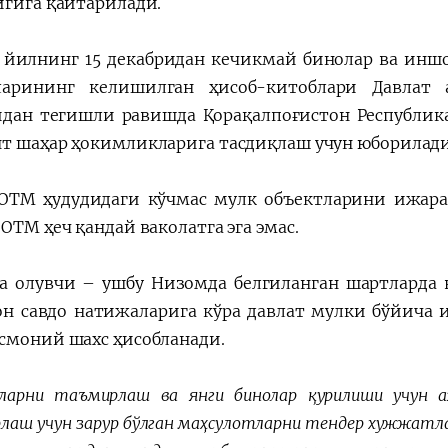
игига қайтарилади.
йилнинг 15 декабридан кечикмай бинолар ва иншо
ларининг келишилган ҳисоб-китоблари Давлат
дан тегишли равишда Қорақалпоғистон Республика
т шаҳар ҳокимликларига тасдиқлаш учун юборилади
ОТМ ҳудудидаги кўчмас мулк объектларини ижара
ОТМ ҳеч қандай ваколатга эга эмас.
а олувчи – ушбу Низомда белгиланган шартларда в
он савдо натижаларига кўра давлат мулки бўйича
смоний шахс ҳисобланади.
ларни таъмирлаш ва янги бинолар қурилиши учун а
лаш учун зарур бўлган маҳсулотларни тендер хужжатл