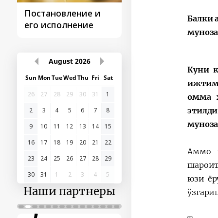
Постановление и
Поездки
Балки 
его исполнение
Президента
муноза
August
2026
Куни к
Sun
Mon
Tue
Wed
Thu
Fri
Sat
ижтимо
26
27
28
29
30
31
1
омма 
этилди
2
3
4
5
6
7
8
муноза
9
10
11
12
13
14
15
16
17
18
19
20
21
22
Аммо 
23
24
25
26
27
28
29
шароит
30
31
1
2
3
4
5
юзи ёр
Наши партнеры
ўзгари