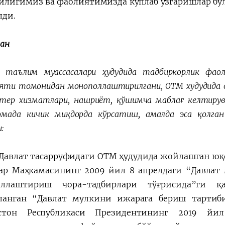
илигимиз ва фаолиятимизда кўплаб ўзгаришлар бўл
лди.
ан
й таълим муассасалари ҳудудида тадбиркорлик фа
ияти томонидан монополлаштирилгани, ОТМ худудида о
тер хизматлари, нашриёт, қўшимча маблағ келтирув
мада кичик миқдорда кўрсатиш, амалда эса қолга
:
Давлат тасарруфидаги ОТМ ҳудудида жойлашган юқ
ар Маҳкамасининг 2009 йил 8 апрелдаги “Давлат
иллаштириш чора-тадбирлари тўғрисида”ги 
ланган “Давлат мулкини ижарага бериш тартиб
истон Республикаси Президентининг 2019 йи