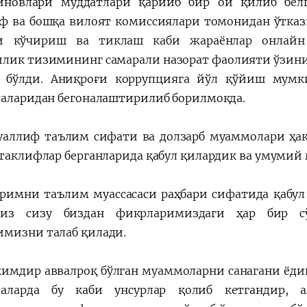
иновлари муддатлари қарийб бир ой қилиб бел
 ва бошқа вилоят комиссиялари томонидан ўтказил
и кўчириш ва тиклаш каби жараёнлар онлайн р
илик тизимининг самарали назорат фаолияти ўзини 
 бўлди. Аниқроғи коррупцияга йўл қўйиш мумк
саларидан бегоналаштирилиб борилмоқда.
уаллиф таълим сифати ва долзарб муаммолари ҳақ
 таклифлар берганларида қабул қилардик ва умумий
римни таълим муассасаси раҳбари сифатида қабул
миз сизу биздан фикрларимиздаги ҳар бир с
мизни талаб қилади.
кимдир аввалроқ бўлган муаммоларни санагани ёдин
асаларда бу каби унсурлар қолиб кетгандир,