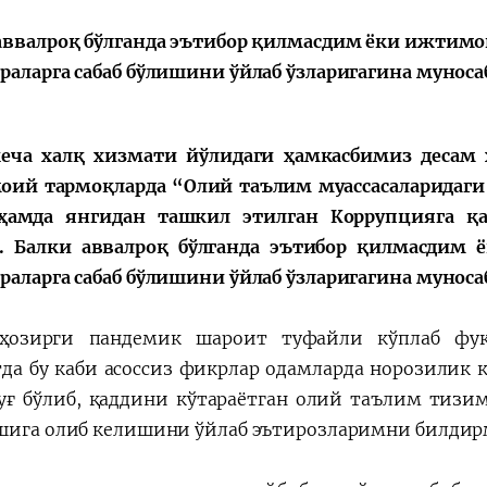
Поручение
Видеоселектор
аввалроқ бўлганда эътибор қилмасдим ёки ижтимо
Президента – в
совещания под
раларга сабаб бўлишини ўйлаб ўзларигагина мунос
действии
председательс
Президента
Шавката
еча халқ хизмати йўлидаги ҳамкасбимиз десам
Мирзиёева
ий тармоқларда “Олий таълим муассасаларидаг
ҳамда янгидан ташкил этилган Коррупцияга қа
. Балки аввалроқ бўлганда эътибор қилмасдим
раларга сабаб бўлишини ўйлаб ўзларигагина муно
ҳозирги пандемик шароит туфайли кўплаб фуқ
да бу каби асоссиз фикрлар одамларда норозилик
уғ бўлиб, қаддини кўтараётган олий таълим тизи
шига олиб келишини ўйлаб эътирозларимни билди