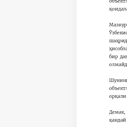
объект
қоидал
Мазкур
Ўзбеки
шаҳрид
ҳисобл
бир да
олмайд
Шунинг
объект
орқали
Демак,
қандай 