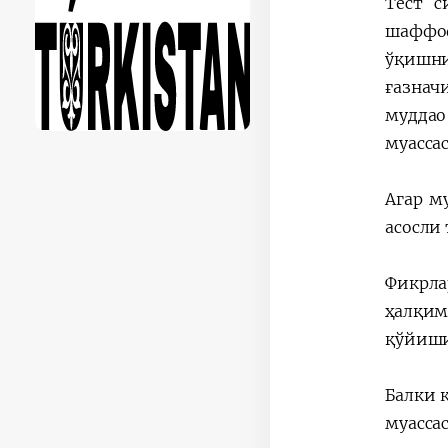
Тест с
шаффоф
ўқишн
ғазнач
муддао
муасса
Агар м
асосли
Фикрла
ҳалқи
қўйиши
Балки 
муасс