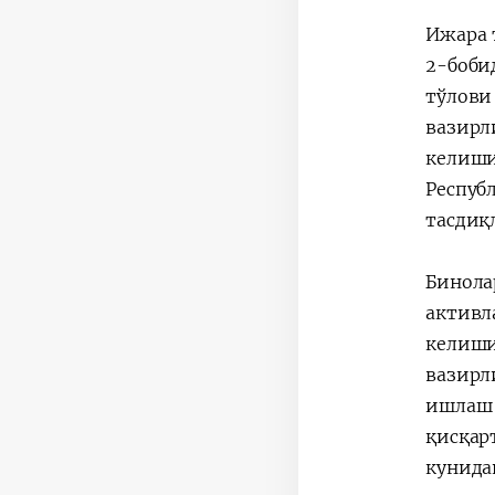
Ижара 
2-боби
тўлов
вазир
келиши
Респуб
тасдиқ
Бинола
активл
келиши
вазирл
ишлаш
қисқар
кунида