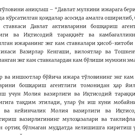
тўловини аниқлаш – “Давлат мулкини ижарага бер
да кўрсатилган қоидалар асосида амалга оширилиб,
и ставкаси Давлат активларини бошқариш аген
лиги ва Иқтисодий тараққиёт ва камбағаллик
лган ижаранинг энг кам ставкалари ҳисоб-китоби 
ликаси Вазирлар Кенгаши, вилоятлар ва Тошке
ланган энг кам ставкалардан кам бўлиши мумкин эма
р ва иншоотлар бўйича ижара тўловининг энг кам 
арини бошқариш агентлиги томонидан ҳар йил
ш учун Молия вазирлиги ва Иқтисодий тараққи
игига тақдим этилади, улар ўн иш куни мобайн
 ва кейинчалик Молия вазирлиги ва Иқтисод
тириш вазирлигининг мулоҳазалари ва таклифл
н ортиқ бўлмаган муддатда келишишга киритиш 