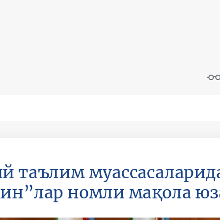
й таълим муассасалари
ин”лар номли мақола юз