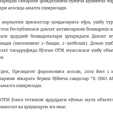
ларидан самарали фойдаланиш бўйича қўшимча чо
ари асосида амалга оширилади.
 норматив ҳужжатлар қоидаларига кўра, ушбу ту
стон Республикаси давлат активларини бошқариш а
аги ҳудудий бошқармалари ҳузуридаги Давлат 
анади (низомнинг 2-банди, 2-хатбоши). Демак ушб
влат тасарруфида бўлган ОТМ муассасаси ушбу объ
и.
дек, Президент фаромонига асосан, 2019 йил 1 
ларини ижарага бериш бўйича савдолар “E-IJRO A
 амалга оширилади.
 ОТМ ўзига тегишли ҳудуддаги кўчмас мулк объект
ваколат ва ҳуқуқларги эга эмас.