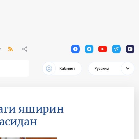
1
1
1
1
1
Кабинет
Русский
даги яширин
асидан