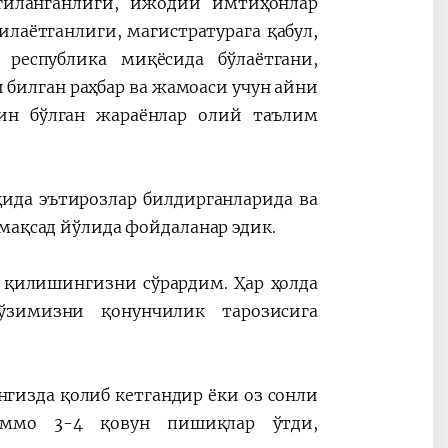
гиланганлиги, ижодий имтиҳонлар
аётганлиги, магистратурага қабул,
еспублика миқёсида бўлаётгани,
билган раҳбар ва жамоаси учун айни
ин бўлган жараёнлар олий таълим
ида эътирозлар билдирганларида ва
 мақсад йўлида фойдаланар эдик.
 қилишингизни сўрардим. Ҳар ҳолда
ўзимизни қонунчилик тарозисига
гизда қолиб кетгандир ёки оз сонли
 аммо 3-4 қовун пишиқлар ўтди,