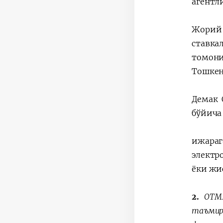
агентл
Жорий 
ставка
томони
Тошкен
Демак 
бўйича 
ижараг
электр
ёки жи
2.
ОТМ
таъмир