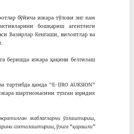
отлар бўйича ижара тўлови энг кам
 активларини бошқариш агентлиги
си Вазирлар Кенгаши, вилоятлар ва
.
га беришда ижара ҳақини белгилаш
а тартибда ҳамда “E-IJRO AUKSION”
 ижара шартномасини тузган юридик
жратилган маблағларни ўзлаштириш,
арини сохталаштириш, ўзига “қарашли”