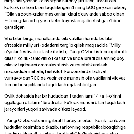
birga ahil yashab kelayotgan nuroniy juftliklar, “Ibratli oila”
ko‘krak nishoni bilan taqdirlangan 4 ming 500 ga yaqin oilalar,
“Oila va xotin-qizlar maskanlari”dagi o‘quvlarda saboq olgan
50 mingdan ortiq yosh kelin-kuyovlarni jalb etishga e’tibor
qaratilgan.
Shu bilan birga, mahallalarda oila vakillari hamda bolalar
o‘rtasida milliy urf-odatlarni targ‘ib qilish maqsadida “Milliy
o‘yinlar festivali”ni tashkil etish, “Yangi O‘zbekistonning ibratli
oilasi” ko‘rik-tanlovini o‘tkazish va unda ibratli oilalarning boy
oilaviy tajribasini ommalashtirish va mustahkamlash
maqsadida mahalla, tashkilot, korxonalarda faoliyat
yuritayotgan 700 ga yaqin eng munosib oila vakillarini viloyat,
tuman bosqichlarida taqdirlash rejalashtirilgan.
Oylik doirasida har bir hududdan 1 tadan jami 14 ta 1-o‘rinni
egallagan oilalarni “Ibratli oila” ko‘krak nishoni bilan taqdirlash
jarayonlari yuqori saviyada o‘tkazilayapti.
“Yangi O‘zbekistonning ibratli harbiylar oilasi” ko‘rik-tanlovini
hududlar kesimida o‘tkazib, tanlovning respublika bosqichiga
taqdim etilgan 6 ta oilani “Ibratli oila” ko‘krak nishoni bilan