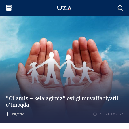
“Oilamiz – kelajagimiz” oyligi muvaffaqiyatli
o‘tmoqda
Общество
17:38 / 13.05.2026