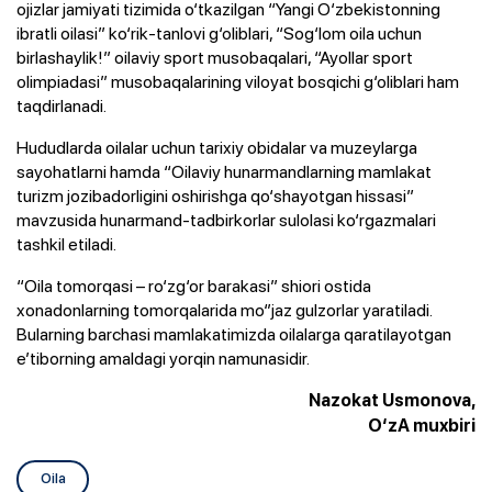
ojizlar jamiyati tizimida o‘tkazilgan “Yangi O‘zbekistonning
ibratli oilasi” ko‘rik-tanlovi g‘oliblari, “Sog‘lom oila uchun
birlashaylik!” oilaviy sport musobaqalari, “Ayollar sport
olimpiadasi” musobaqalarining viloyat bosqichi g‘oliblari ham
taqdirlanadi.
Hududlarda oilalar uchun tarixiy obidalar va muzeylarga
sayohatlarni hamda “Oilaviy hunarmandlarning mamlakat
turizm jozibadorligini oshirishga qo‘shayotgan hissasi”
mavzusida hunarmand-tadbirkorlar sulolasi ko‘rgazmalari
tashkil etiladi.
“Oila tomorqasi – ro‘zg‘or barakasi” shiori ostida
xonadonlarning tomorqalarida mo‘’jaz gulzorlar yaratiladi.
Bularning barchasi mamlakatimizda oilalarga qaratilayotgan
e’tiborning amaldagi yorqin namunasidir.
Nazokat Usmonova,
O‘zA muxbiri
Oila