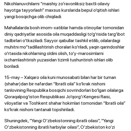
Nikohlanuvchilarni “maishiy zo‘ravonliksiz baxtli oilaviy
hayotga tayyorlash” maxsus kurslarida bepul o‘qitish ishlari
yangi bosqichga olib chiqiladi.
Mahallalarda bosh imom-xatiblar hamda otinoyilar tomonidan
diniy qadriyatlar asosida oila muqaddasligi to‘g‘risida targ‘ibot
tadbirlari o‘tkaziladi. Sayyor qabullar tashkil etilib, oilalardagi
muhitni mo‘’tadillashtirish choralari ko‘riladi, yaqin qarindoshlar
o‘rtasida nikohlarning oldini olish, to‘y-marosimlarni
ixchamlashtirish yuzasidan tizimli tushuntirish ishlari olib
boriladi.
15-may – Xalqaro oila kuni munosabati bilan har bir tuman
(shahar)dan bir nafardan “Ibratli oila” ko‘krak nishoni
tanlovining Respublika bosqichi sovrindorlari bo‘lgan oilalarga
Qoraqalpog‘iston Respublikasi Jo‘qorg‘i Kengesi Raisi,
viloyatlar va Toshkent shahar hokimlari tomonidan “Ibratli oila”
ko‘krak nishoni tantanali topshiriladi
.
Shuningdek, “Yangi O‘zbekistonning ibratli oilasi”, “Yangi
O‘zbekistonning ibratli harbiylar oilasi”, O‘zbekiston ko‘zi