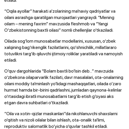
“Oqila ayollar” harakati a’zolarining ma’naviy qadriyatlar va
oilani asrashga qaratilgan murojaatlari yangraydi. “Mening
oilam – mening faxrim” mavzusida fleshmob va “Yangi
O‘zbekistonning baxtli oilasi” nomli chellenjlar o‘tkaziladi.
Oilada sog‘lom munosabatlar modellarini, xususan, o‘zbek
xalqining bag‘rikenglik fazilatlarini, qo‘shnichilik, millatlararo
totuvlikni targ‘ib qiluvchi ijtimoiy roliklar yaratiladi va namoyish
etiladi.
O‘quv dargohlarida “Bolam baxtli bo‘lsin deb...” mavzuida
o‘zbekona oilaparvarlik fazilati, davr masalalari, ota-onalarning
oilani moddiy ta’minlash yo‘lidagi mashaqqatlari, oilada o‘zaro
hurmat hamda bir-birini qadrlashni, jumladan qaynona-kelinlar
o‘rtasidagi ibratli munosabatlarni targ‘ib etish g‘oyasi aks
etgan davra suhbatlari o‘tkaziladi.
“Oila va xotin-qizlar maskanlari”da nikohlanuvchi shaxslarni
o‘qitish va nizoli oilalar bilan ishlash, ota-onalik ta’limi,
reproduktiv salomatlik bo‘yicha o‘quvlar tashkil etiladi.