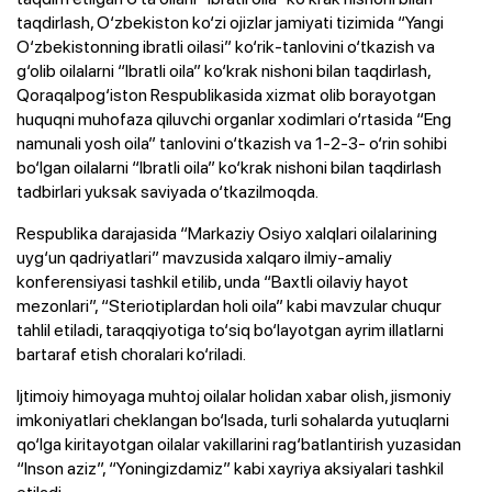
taqdirlash, O‘zbekiston ko‘zi ojizlar jamiyati tizimida “Yangi
O‘zbekistonning ibratli oilasi” ko‘rik-tanlovini o‘tkazish va
g‘olib oilalarni “Ibratli oila” ko‘krak nishoni bilan taqdirlash,
Qoraqalpog‘iston Respublikasida xizmat olib borayotgan
huquqni muhofaza qiluvchi organlar xodimlari o‘rtasida “Eng
namunali yosh oila” tanlovini o‘tkazish va 1-2-3- o‘rin sohibi
bo‘lgan oilalarni “Ibratli oila” ko‘krak nishoni bilan taqdirlash
tadbirlari yuksak saviyada o‘tkazilmoqda.
Respublika darajasida “Markaziy Osiyo xalqlari oilalarining
uyg‘un qadriyatlari” mavzusida xalqaro ilmiy-amaliy
konferensiyasi tashkil etilib, unda “Baxtli oilaviy hayot
mezonlari”, “Steriotiplardan holi oila” kabi mavzular chuqur
tahlil etiladi, taraqqiyotiga to‘siq bo‘layotgan ayrim illatlarni
bartaraf etish choralari ko‘riladi.
Ijtimoiy himoyaga muhtoj oilalar holidan xabar olish, jismoniy
imkoniyatlari cheklangan bo‘lsada, turli sohalarda yutuqlarni
qo‘lga kiritayotgan oilalar vakillarini rag‘batlantirish yuzasidan
“Inson aziz”, “Yoningizdamiz” kabi xayriya aksiyalari tashkil
etiladi.