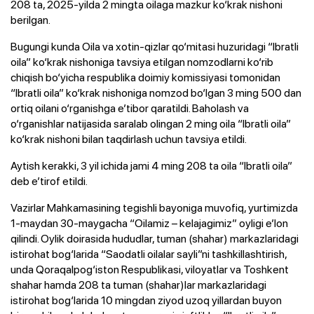
208 ta, 2025-yilda 2 mingta oilaga mazkur ko‘krak nishoni
berilgan.
Bugungi kunda Oila va xotin-qizlar qo‘mitasi huzuridagi “Ibratli
oila” ko‘krak nishoniga tavsiya etilgan nomzodlarni ko‘rib
chiqish bo‘yicha respublika doimiy komissiyasi tomonidan
“Ibratli oila”
ko‘krak nishoniga nomzod bo‘lgan 3 ming 500 dan
ortiq oilani o‘rganishga e’tibor qaratildi. Baholash va
o‘rganishlar natijasida saralab olingan 2 ming oila “Ibratli oila”
ko‘krak nishoni bilan taqdirlash uchun tavsiya etildi.
Aytish kerakki, 3 yil ichida jami 4 ming 208 ta oila “Ibratli oila”
deb e’tirof etildi.
Vazirlar Mahkamasining tegishli bayoniga muvofiq, yurtimizda
1-maydan 30-maygacha “Oilamiz – kelajagimiz” oyligi e’lon
qilindi. Oylik doirasida hududlar, tuman (shahar) markazlaridagi
istirohat bog‘larida “Saodatli oilalar sayli”ni tashkillashtirish,
unda Qoraqalpog‘iston Respublikasi, viloyatlar va Toshkent
shahar hamda 208 ta tuman (shahar)lar markazlaridagi
istirohat bog‘larida 10 mingdan ziyod uzoq yillardan buyon