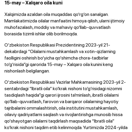
15-may – Xalqaro oila kuni
Xalqimizda azaldan oila muqaddas qo‘rg‘on sanalgan.
Mamlakatimizda oilalar manfaatini himoya qilish, ularni ijtimoiy
muhofazalash, moddiy va ma’naviy qo‘llab-quvvatlash
borasida tizimli ishlar olib borilmoqda.
O‘zbekiston Respublikasi Prezidentining 2023-yil 21-
dekabrdagi “Oilalarni mustahkamlash va xotin-qizlarning
faolligini oshirish bo‘yicha qo‘shimcha chora-tadbirlar
to‘g‘risida”gi qarorida 15-may – Xalqaro oila kunini keng
nishonlash belgilangan.
O‘zbekiston Respublikasi Vazirlar Mahkamasining 2023-yil 2-
sentabrdagi “Ibratli oila” ko‘krak nishoni to‘g‘risidagi nizomni
tasdiqlash haqida”gi qarori ijrosini ta’minlash, ibratli oilalarni
qo‘llab-quvvatlash, farovon va barqaror oilalarning hayotiy
tajribalarini ommalashtirish, oila institutini mustahkamlash,
oilaviy qadriyatlarni saqlash va rivojlantirishga munosib hissa
qo‘shayotgan oilalarni taqdirlash maqsadida “Ibratli oila”
ko‘krak nishoni taqdim etib kelinmoqda. Yurtimizda 2024-yilda