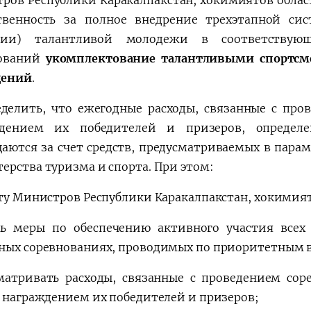
ров Республики Каракалпакстан, хокимиятов облас
твенность за полное внедрение трехэтапной си
кции) талантливой молодежи в соответствую
нований
укомплектование талантливыми спортсм
дений
.
делить, что ежегодные расходы, связанные с про
ждением их победителей и призеров, определе
аются за счет средств, предусматриваемых в парам
ерства туризма и спорта. При этом:
у Министров Республики Каракалпакстан, хокимият
ь меры по обеспечению активного участия всех
ных соревнованиях, проводимых по приоритетным в
матривать расходы, связанные с проведением со
, награждением их победителей и призеров;