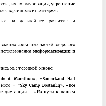
орта, их популяризация,
укрепление
ым спортивным инвентарем;
нных на дальнейшее развитие и
 важных составных частей здорового
е
использования
информатизации и
ить на ежегодной основе:
hkent Marathon
»
, «
Samarkand Half
 йоге – «
Sky Camp Bostanliq
»
, «
Все
ные дистанции – «
На пути к новым