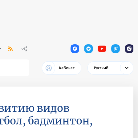
1
1
1
1
1
Кабинет
Русский
звитию видов
тбол, бадминтон,