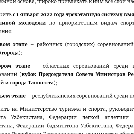
темной основе, широко привлекать к ним все слои на
рить
с 1 января 2022 года трехэтапную систему вы
тливой молодежи
по приоритетным видам спорт
ение:
вом этапе
– районных (городских) соревнований
/города
);
ором этапе
– областных соревнований среди п
ований (
кубок Председателя Совета Министров Р
ей и города Ташкента
);
тьем этапе
– республиканских соревнований среди п
ить на Министерство туризма и спорта, руковод
та Узбекистана, Федерации легкой атлетики 
стана, Федерации бадминтона Узбекистана, Федера