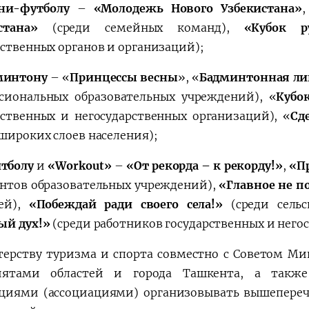
ни-футболу
–
«Молодежь Нового Узбекистана
»
стана
»
(среди семейных команд),
«Кубок р
рственных органов и организаций);
минтону
– «
Принцессы весны
»
, «
Бадминтонная ли
сиональных образовательных учреждений), «
Кубо
рственных и негосударственных организаций), «
Сд
 широких слоев населения);
итболу
и
«Workоut
»
–
«От рекорда – к рекорду!
»
,
«П
ентов образовательных учреждений),
«Главное не по
ей),
«Побеждай ради своего села!
»
(среди сель
ый дух!
»
(среди работников государственных и него
ерству туризма и спорта совместно с Советом Мин
иятами областей и города Ташкента, а такж
циями (ассоциациями) организовывать вышепереч