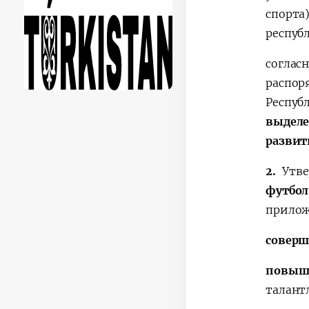
спорта
респуб
соглас
распор
Респуб
выде
разви
2.
Утве
футбол
прилож
соверш
повыш
талант