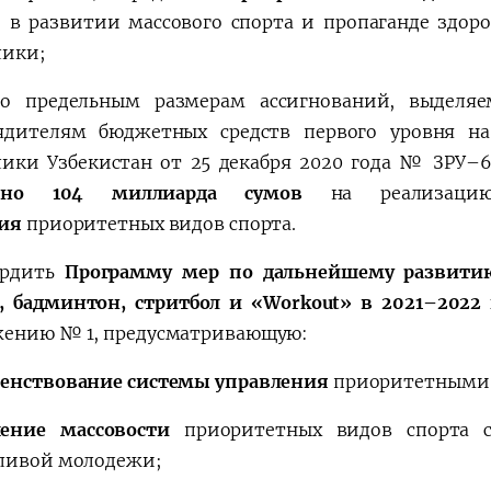
) в развитии массового спорта и пропаганде здор
лики;
но предельным размерам ассигнований, выделя
ядителям бюджетных средств первого уровня н
лики Узбекистан от 25 декабря 2020 года № ЗРУ–6
лено 104 миллиарда сумов
на реализаци
тия
приоритетных видов спорта.
рдить
Программу мер по дальнейшему развитию
, бадминтон, стритбол и
«
Workоut
»
в 2021–2022 
ению № 1, предусматривающую:
енствование системы управления
приоритетными 
ение массовости
приоритетных видов спорта с
ливой молодежи;