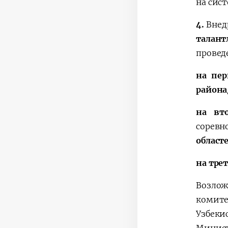
на сис
4.
Внед
талан
провед
на пер
района
на вт
соревн
област
на тре
Возлож
комите
Узбеки