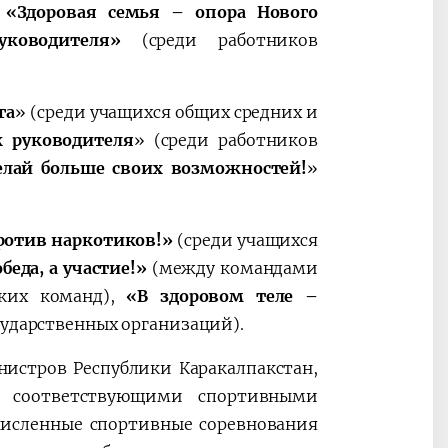
,
«Здоровая семья – опора Нового
уководителя
»
(среди работников
га
»
(среди учащихся общих средних и
к руководителя
»
(среди работников
елай больше своих возможностей!
»
ротив наркотиков!
»
(
среди учащихся
беда, а участие!
»
(между командами
ских команд),
«В здоровом теле –
сударственных организаций).
истров Республики Каракалпакстан,
е соответствующими спортивными
исленные спортивные соревнования