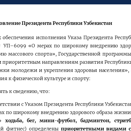
Поручение
Видеоселектор
Президента – в
совещания под
действии
председательс
овление Президента Республики Узбекистан
Президента
Шавката
х обеспечения исполнения Указа Президента Респуб
Мирзиёева
 УП–6099 «О мерах по широкому внедрению здор
ию массового спорта», Государственной программы
и приоритетным направлениям развития Республики 
жки молодежи и укрепления здоровья населения», 
ния к физической культуре и спорту:
ть к сведению, что:
ветствии с Указом Президента Республики Узбекиста
ах по широкому внедрению здорового образа жизн
»
ходьба, бег, мини-футбол, бадминтон, стри
й фитнес) определены
приоритетными видами с