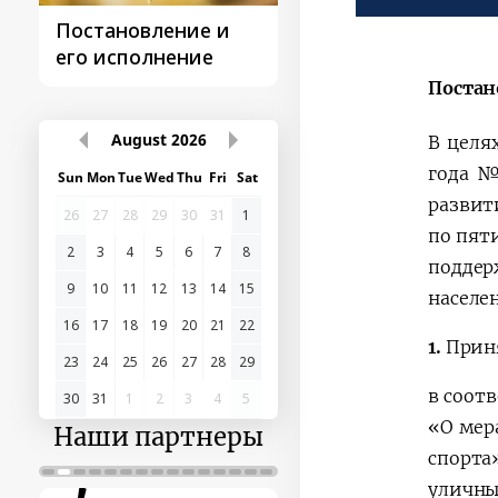
Постановление и
Поездки
его исполнение
Президента
Постан
August
2026
В целя
года №
Sun
Mon
Tue
Wed
Thu
Fri
Sat
развит
26
27
28
29
30
31
1
по пят
2
3
4
5
6
7
8
поддер
9
10
11
12
13
14
15
населе
16
17
18
19
20
21
22
1.
Приня
23
24
25
26
27
28
29
в соот
30
31
1
2
3
4
5
«
О мер
Наши партнеры
спорта
уличны