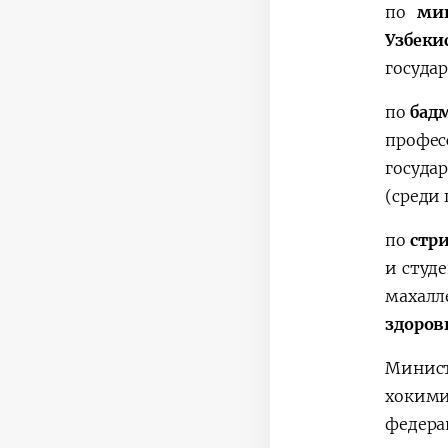
по
ми
Узбеки
госуда
по
бад
профес
госуда
(среди
по
стр
и студ
махалл
здоров
Минист
хоким
федера