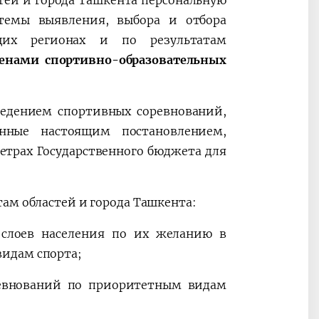
тей и города Ташкента персональную
стемы выявления, выбора и отбора
щих регионах и по результатам
енами спортивно-образовательных
ведением спортивных соревнований,
нные настоящим постановлением,
етрах Государственного бюджета для
ам областей и города Ташкента:
 слоев населения по их желанию в
идам спорта;
ревнований по приоритетным видам