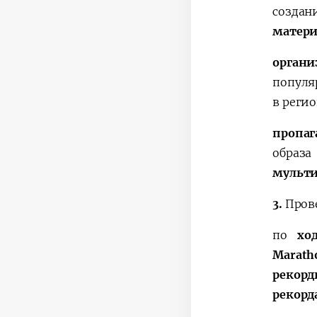
создан
матери
орган
популя
в регио
пропаг
образа
мульт
3.
Прове
по
хо
Marath
рекор
рекорд