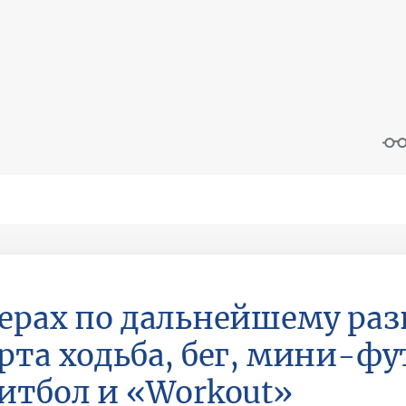
ерах по дальнейшему ра
рта ходьба, бег, мини-фу
итбол и «Workоut»