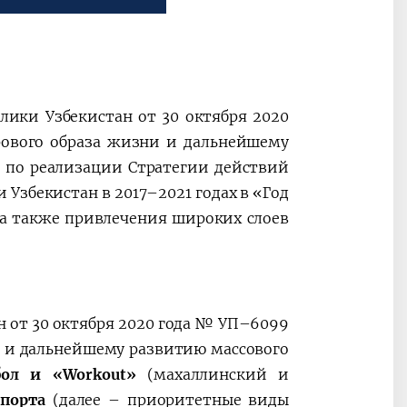
ные
После визита
2025 год – Го
Президента…
охраны
твом
окружающей
и «зеленой»
экономики
лики Узбекистан от 30 октября 2020
ового образа жизни и дальнейшему
 по реализации Стратегии действий
Узбекистан в 2017–2021 годах в «Год
а также привлечения широких слоев
н от 30 октября 2020 года № УП–6099
и и дальнейшему развитию массового
тбол и
«
Workоut
»
(махаллинский и
порта
(далее – приоритетные виды