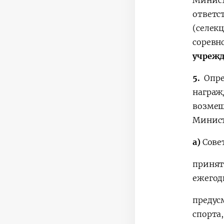
Минист
ответс
(селе
сорев
учреж
5.
Опре
награ
возмещ
Минист
а)
Совет
принят
ежегод
предус
спорта