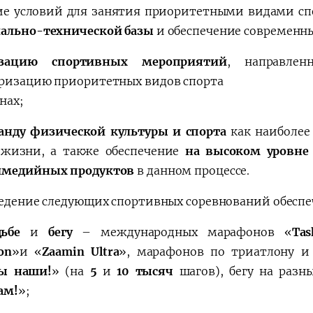
ие условий для занятия приоритетными видами сп
ально-технической базы
и обеспечение современн
изацию спортивных мероприятий
, направле
ризацию приоритетных видов спорта
нах;
анду физической культуры и спорта
как наиболее
 жизни, а также обеспечение
на высоком уровн
имедийных продуктов
в данном процессе.
дение следующих спортивных соревнований обеспеч
дьбе
и
бегу
– международных марафонов «
Tas
on
»
и «
Zaamin Ultra
»
, марафонов по триатлону и
ды наши!
» (
на
5
и
10 тысяч
шагов
)
, бегу на раз
ам!
»
;